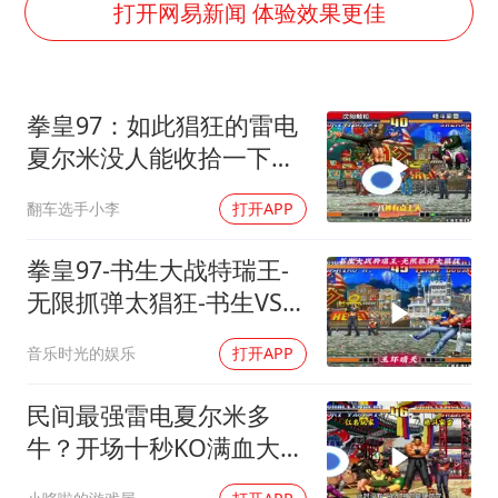
女子利用漏洞0元薅走3000多件家电
打开网易新闻 体验效果更佳
村民谈“梅姨”：叫的其实是“媒姨”
关之琳否认与27岁模特的恋情
拳皇97：如此猖狂的雷电
把党建设得更加坚强有力
夏尔米没人能收拾一下他
奋进开新局 实干挑大梁
吗？
翻车选手小李
打开APP
拳皇97-书生大战特瑞王-
无限抓弹太猖狂-书生VS合
川
音乐时光的娱乐
打开APP
民间最强雷电夏尔米多
牛？开场十秒KO满血大
门！