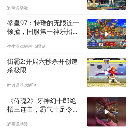
辉哥说动漫
拳皇97：特瑞的无限连一
顿撞，国服第一神乐招架
不住
生生游戏解说
5跟贴
街霸2:开局六秒杀开创速
杀极限
醉逍遥游戏解说
《侍魂2》牙神幻十郎绝
招三连击，霸气十足令对
手绝望！
辉哥说动漫