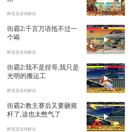
醉逍遥游戏解说
街霸2:千言万语抵不过一
个嗬
醉逍遥游戏解说
街霸2:我不是捏哥,我只是
光明的搬运工
醉逍遥游戏解说
街霸2:教主赛后又要砸摇
杆了,这也太憋气了
醉逍遥游戏解说