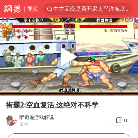
视频
中方回应是否开采太平洋海底稀土资源
昆明石林火把节
外交部发言人就广岛核爆81周年等答记者问
我国编制完成新版全月地质图
胡塞武装袭扰红海航运行动升级
郑国霖回应去景区上班被保安拦下
80后女柜员逆袭成4200亿银行副行长
00:00
02:42
感觉全东北都在等7号
Play
Ent
full
扎哈罗娃批广岛市长不提美国原子弹
街霸2:空血复活,这绝对不科学
泰国一女公务员妆容引争议 本人回应
醉逍遥游戏解说
0
吉林
多地要求领导干部带头休假