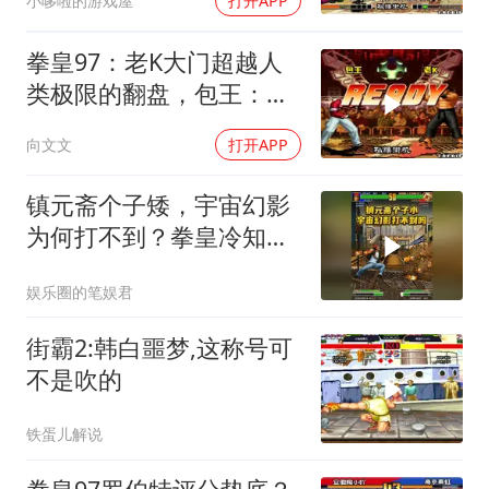
小哆啦的游戏屋
打开APP
拳皇97：老K大门超越人
类极限的翻盘，包王：我
怎么像做梦一样
向文文
打开APP
镇元斋个子矮，宇宙幻影
为何打不到？拳皇冷知识
揭秘
娱乐圈的笔娱君
街霸2:韩白噩梦,这称号可
不是吹的
铁蛋儿解说