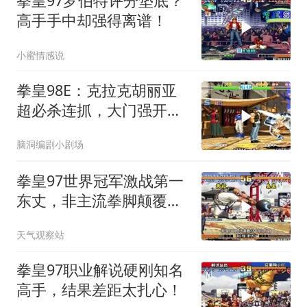
拳皇97罗伯特评分垫底？
高手手中却强得离谱！
小蜜情感说
拳皇98E：克拉克胡丽亚
超必杀连抓，大门强开投
技大招硬砸
脑洞编剧小剧场
拳皇97世界冠军激战第一
东丈，非主流拳脚颠覆视
觉疲劳
天气观察站
拳皇97职业解说硬刚知名
高手，结果差距太扎心！