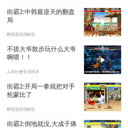
街霸2:中韩最逆天的翻盘
局
醉逍遥游戏解说
不搓大爷散步玩什么大爷
啊喂！！
人间吐槽专员阿泽
街霸2:开局一拳就把对手
抡蒙比了
醉逍遥游戏解说
街霸2:倒地就没,大成子痛