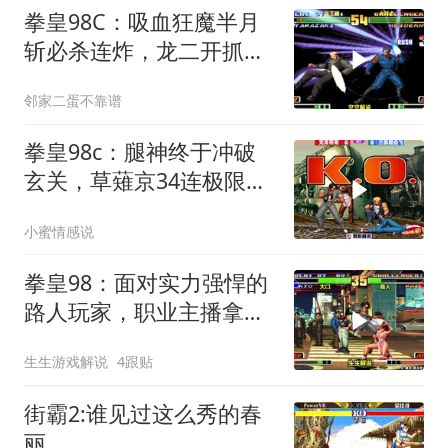
拳皇98C：吸血狂魔半月
斩必杀连炸，龙二开抓头
大招反击太猛
邻家二蛋不靠谱
拳皇98c：腿神终于冲破
玄关，草薙京34连极限华
丽
小蜜情感说
拳皇98：面对实力强悍的
路人玩家，职业主播拿出
全主力
生生游戏解说
4跟贴
街霸2:谁见过这么秀的春
丽