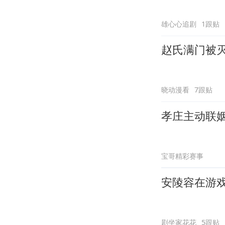
雄心心追剧
1跟贴
赵氏满门被
晓动漫看
7跟贴
孝庄主动联
宝哥精彩赛事
安陵容在游
剧坐家花花
5跟贴