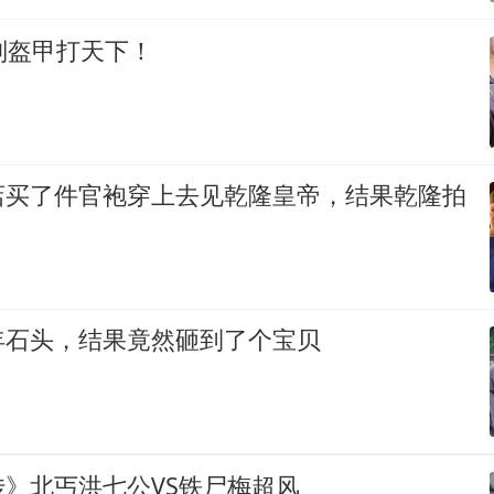
副盔甲打天下！
店买了件官袍穿上去见乾隆皇帝，结果乾隆拍
年石头，结果竟然砸到了个宝贝
》北丐洪七公VS铁尸梅超风