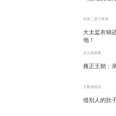
邻家二蛋不靠谱
大太监衣锦
地！
左云新鲜事
雍正王朝：
天鹅漫画说
借别人的肚