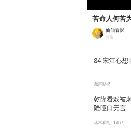
00:00
Play
苦命人何苦
仙仙看影
河南
84 宋江心
尧声影视
乾隆看戏被
隆哑口无言
沐木看剧
1跟贴