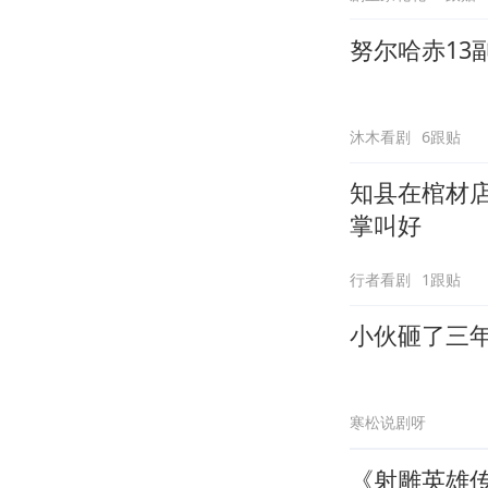
努尔哈赤13
沐木看剧
6跟贴
知县在棺材
掌叫好
行者看剧
1跟贴
小伙砸了三
寒松说剧呀
《射雕英雄传