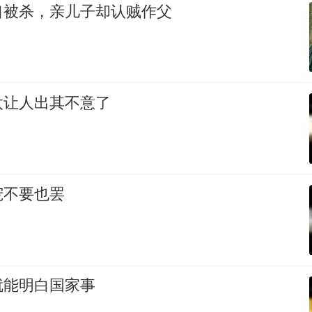
口被杀，亲儿子却认贼作父
太让人出其不意了
宠不要也罢
就能明白国家事