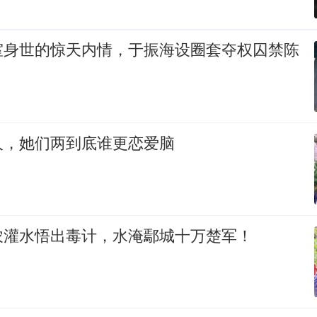
室身世的惊天内情，于振海设圈套夺权囚禁陈
人，她们两到底谁更恋爱脑
农灌水悟出毒计，水淹鄢城十万楚军！