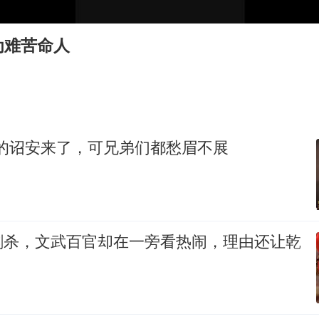
“中国蔬菜之乡”最高温达41.8℃
老人离世案亲属质疑记录仪
为难苦命人
老中医：立秋后养心是关键
U17国足点球大战淘汰河床晋级决赛
“新疆阿勒泰八月能滑雪”不实
79岁老人被城管撞倒后离世案一审开庭
想的诏安来了，可兄弟们都愁眉不展
夯实基础开新局
刺杀，文武百官却在一旁看热闹，理由还让乾