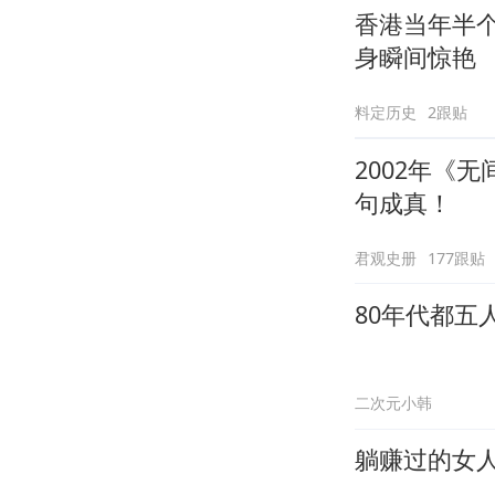
香港当年半
身瞬间惊艳
料定历史
2跟贴
2002年《
句成真！
君观史册
177跟贴
80年代都五
二次元小韩
躺赚过的女