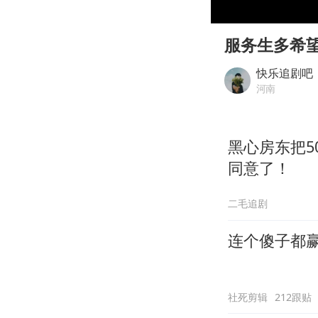
00:00
Play
服务生多希
快乐追剧吧
河南
黑心房东把5
同意了！
二毛追剧
连个傻子都
社死剪辑
212跟贴