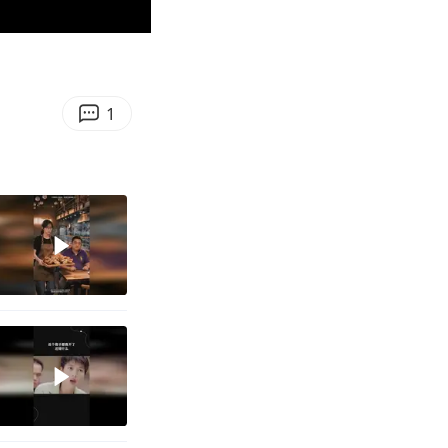
00:32
Enter
fullscreen
1