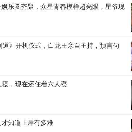
个娱乐圈齐聚，众星青春模样超亮眼，星爷现
无间道》开机仪式，白龙王亲自主持，预言句
人寝，现在还住着六人寝
人才知道上岸有多难