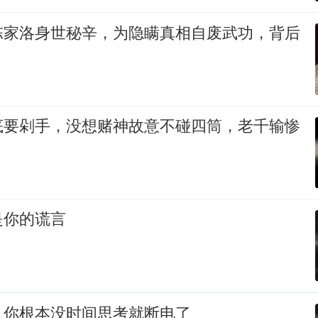
陈家洛身世秘辛，为隐瞒真相自废武功，背后
底要剁手，没想赌神故意不碰四筒，老千输惨
是你的谎言
，你根本没时间思考就断电了