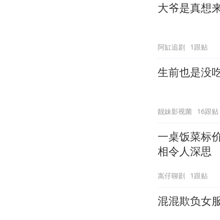
大爷是真想
阿缸追剧
1跟贴
生前也是没
靓妹影视菌
16跟贴
一桌饭菜标
相令人深思
嵩仔聊剧
1跟贴
混混欺负女