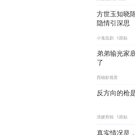
方世玉知晓
隐情引深思
小鬼侃剧
1跟贴
弟弟输光家
了
西柚影视君
反方向的枪
浪嫂剪辑
1跟贴
真实情况是