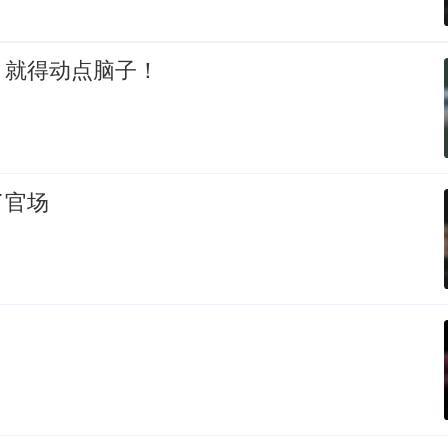
，就得动点脑子！
了官场