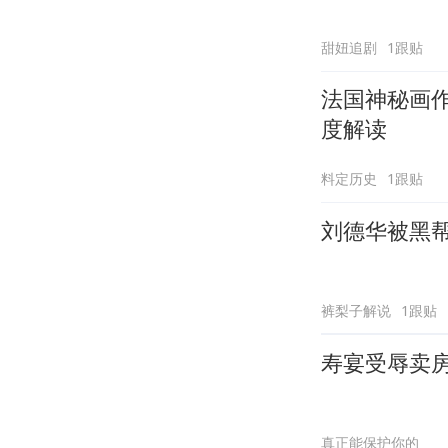
甜妞追剧
1跟贴
法国神秘画作
度解读
料定历史
1跟贴
刘德华被黑
裤梨子解说
1跟贴
寿宴受辱卖
真正能保护你的