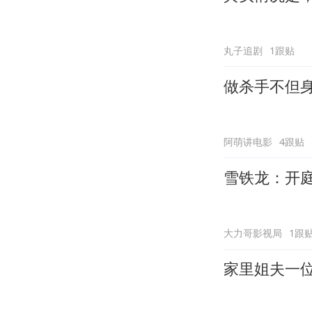
丸子追剧
1跟贴
做杀手不但
阿萌讲电影
4跟贴
雪铁龙：开
大力哥影视局
1跟
家里姐夫一