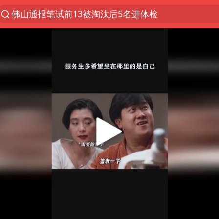
佛山通报笔试前13被淘汰后5名进体检
方程豹钛9新车申报
泰国枪击案凶手先杀祖父母后行凶
台风“白海豚”体型变大！环流面积接近13个浙江那么
泰国校园枪击案死亡人数升至7人
河南回应带薪错峰休假通知引争议
国防部回应日本试射“战斧”导弹
国防部：中国军队坚决反制任何闹海挑衅图谋
四川宜宾市高县发生4.9级地震
江苏发布台风蓝色预警
“立秋的第一杯奶茶”又爆单了