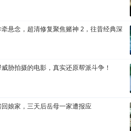
牵悬念，超清修复聚焦赌神 2，往昔经典深
帮威胁拍摄的电影，真实还原帮派斗争！
房回娘家，三天后岳母一家遭报应