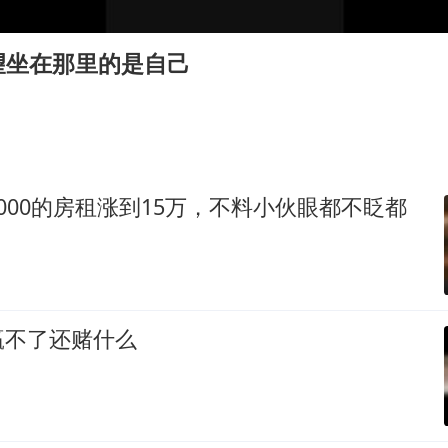
中国仓储指数连续两月运行在扩张区间
曝美拒绝乌增购“爱国者”导弹请求
望坐在那里的是自己
陕西省委书记赶赴柞水县杏坪镇
女孩摆摊卖菌子时收到北大通知书
改名后的“青海拉面”店
东方之约 相约未来
000的房租涨到15万，不料小伙眼都不眨都
赢不了还赌什么