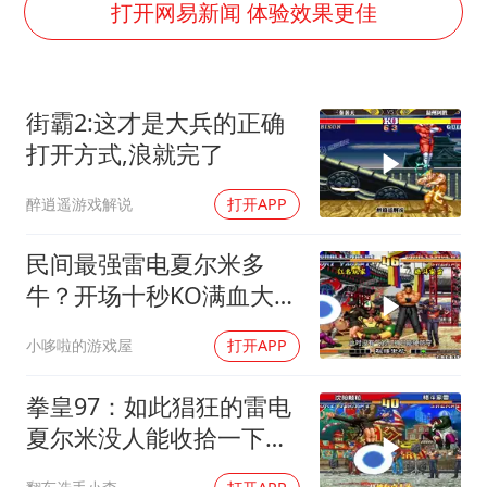
台风白海豚影响中国已成定局
打开网易新闻 体验效果更佳
外交部发言人就广岛核爆81周年等答记者问
贵州轮胎子公司获美国退税8136万
街霸2:这才是大兵的正确
吉林一“温度计大楼”读数爆表
打开方式,浪就完了
多地要求领导干部带头休假
醉逍遥游戏解说
打开APP
80后女柜员逆袭成4200亿银行副行长
女子利用漏洞0元薅走3000多件家电
民间最强雷电夏尔米多
奋进开新局 实干挑大梁
牛？开场十秒KO满血大
门！
小哆啦的游戏屋
打开APP
拳皇97：如此猖狂的雷电
夏尔米没人能收拾一下他
吗？