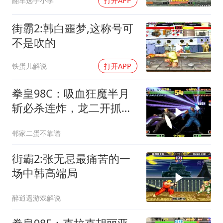
翻车选手小李
打开APP
街霸2:韩白噩梦,这称号可
不是吹的
铁蛋儿解说
打开APP
拳皇98C：吸血狂魔半月
斩必杀连炸，龙二开抓头
大招反击太猛
邻家二蛋不靠谱
街霸2:张无忌最痛苦的一
场中韩高端局
醉逍遥游戏解说