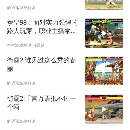
醉逍遥游戏解说
拳皇98：面对实力强悍的
路人玩家，职业主播拿出
全主力
生生游戏解说
4跟贴
街霸2:谁见过这么秀的春
丽
醉逍遥游戏解说
街霸2:千言万语抵不过一
个嗬
醉逍遥游戏解说