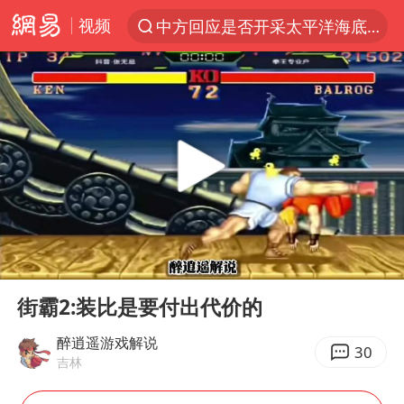
视频
中方回应是否开采太平洋海底稀土资源
以“新”破局 首发经济点亮城市消费活力
台风白海豚进入48小时警戒线
佛得角门将亮相智利俱乐部主场
看守所辅警收受10万获刑1年
宇树科技发行价格150.80元/股
CIA被曝已秘密设立古巴工作组
00:00
00:23
泰国一女公务员妆容引争议 本人回应
Play
Ent
full
U17国足1分钟轰2球
街霸2:装比是要付出代价的
宇树科技王兴兴身家有望超200亿元
醉逍遥游戏解说
30
吉林
中国养老床位“三连降”