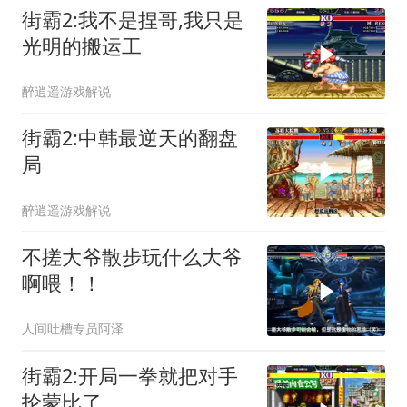
街霸2:我不是捏哥,我只是
光明的搬运工
醉逍遥游戏解说
街霸2:中韩最逆天的翻盘
局
醉逍遥游戏解说
不搓大爷散步玩什么大爷
啊喂！！
人间吐槽专员阿泽
街霸2:开局一拳就把对手
抡蒙比了