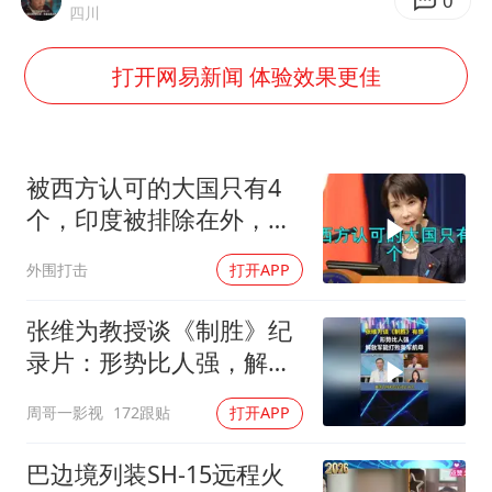
郑丽文：台湾从来没有“独立”过
0
四川
刘浩存百花奖开幕式红裙起舞
打开网易新闻 体验效果更佳
女子网购名牌包发现是自己丢的那只
女儿为争财产堵门阻挠父亲出殡
万岁山接盘烂尾恒大文旅城
被西方认可的大国只有4
戚薇谈把脸交给AI
个，印度被排除在外，为
何只能算准大国？
多个明星演唱会取消
外围打击
打开APP
习近平心系体育强国建设
张维为教授谈《制胜》纪
录片：形势比人强，解放
军能打败美军航母！
周哥一影视
172跟贴
打开APP
巴边境列装SH-15远程火