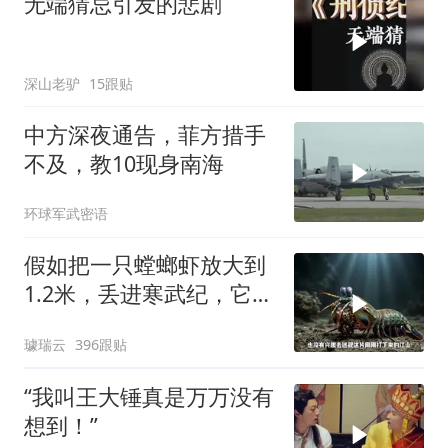
无端猜忌引发的悲剧
深山老驴
15跟贴
中方深夜通告，菲方措手
不及，教10现身南海
环球军武密语
假如把一只螳螂虾放大到
1.2米，丢进寒武纪，它能
战胜当代霸主吗
璩瑞云
396跟贴
“我叫王大锤真是万万没有
想到！”