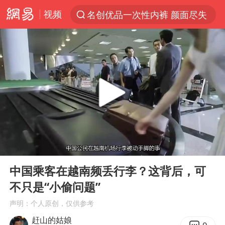
视频
名创优品一次性内裤 颜面尽失
解锁各地夏日限定体验
视频丨中国东方电气集团原党组副书记、董事宋致远被查
四川宜宾市珙县发生3.4级地震
台风白海豚闭眼浙江上海处于危险半圆
白海豚将正面袭击贯穿浙江
香港宏福苑火灾或由烟头引起
00:00
03:31
中国父女泰国骑摩托车坠崖1死1伤
Play
Ent
full
浙江台州《告全体市民书》
中国乘客在越南频丢行李？这背后，可
不只是“小偷问题”
网约车司机充电时猝死保险拒赔
声明：个人原创，仅供参考
周末打虎 宋致远被查
赶山的姑娘