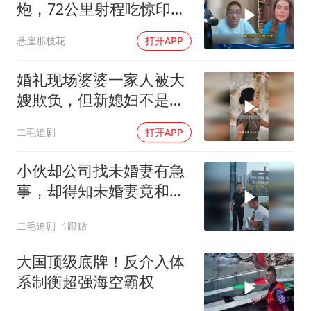
炮，72公里射程吃惊印度
媒体
悬崖那枝花
打开APP
婚礼现场婆婆一家人被大
嫂欺负，但新媳妇不是好
惹的！
二毛追剧
打开APP
小伙却公司找未婚妻有急
事，却得知未婚妻竟和别
人订婚！
二毛追剧
1跟贴
大国顶级底牌！反介入体
系制衡超强海空霸权