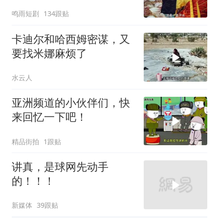
鸣雨短剧
134跟贴
卡迪尔和哈西姆密谋，又
要找米娜麻烦了
水云人
亚洲频道的小伙伴们，快
来回忆一下吧！
精品街拍
1跟贴
讲真，是球网先动手
的！！！
新媒体
39跟贴