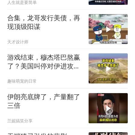
人生就是要简单
合集，龙哥发行美债，再
现顶级阳谋
天才设计师
游戏结束，穆杰塔巴熬赢
了？美国叫停对伊进攻，
让中俄擦了把汗水
趣味萌宠的日常
伊朗亮底牌了，产量翻了
三倍
兰妮搞笑分享