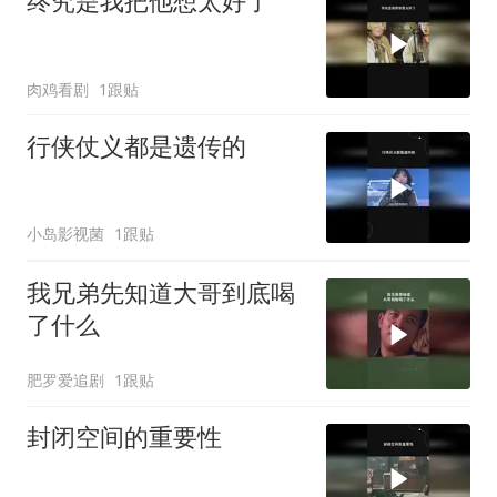
终究是我把他想太好了
肉鸡看剧
1跟贴
行侠仗义都是遗传的
小岛影视菌
1跟贴
我兄弟先知道大哥到底喝
了什么
肥罗爱追剧
1跟贴
封闭空间的重要性