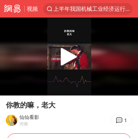
视频
上半年我国机械工业经济运行稳中有进
台风“白海豚”体型变大！环流面积接近13个浙江那么大
女子开一天一夜空调后二氧化碳中毒
汪峰阻止14岁女儿买大牌
我国货物贸易进出口超30万亿元
泰国校园枪击案死亡人数升至7人
泰国枪击案凶手先杀祖父母后行凶
00:00
00:17
王力宏演唱会黄牛带观众藏匿被查获
Play
Ent
full
带薪错峰休假通知引争议 河南回应
你教的嘛，老大
四川宜宾市高县发生4.9级地震
仙仙看影
1
河南
陕西省委书记赶赴柞水县杏坪镇