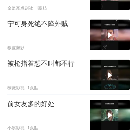
全是亮点剧社
1跟贴
宁可身死绝不降外贼
猥皮剪影
被枪指着想不叫都不行
薇薇影视
1跟贴
前女友多的好处
小溪影视
1跟贴