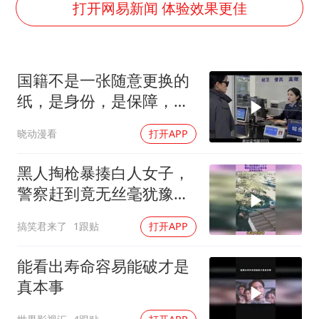
女孩摆摊卖菌子时收到北大通知书
打开网易新闻 体验效果更佳
曝美拒绝乌增购“爱国者”导弹请求
公司“上四休三”但要降薪1000元
国籍不是一张随意更换的
改名后的“青海拉面”店
纸，是身份，是保障，是
女孩南太行山失联超11天 直击搜寻
归属！
晓动漫看
打开APP
中国女篮热身赛7日将战尼日利亚
东方之约 相约未来
黑人掏枪暴揍白人女子，
警察赶到竟无丝毫犹豫，
直接清空弹夹！
搞笑君来了
1跟贴
打开APP
能看出寿命容易能破才是
真本事