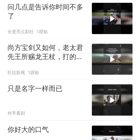
问几点是告诉你时间不多
了
全是亮点剧社
1跟贴
尚方宝剑又如何，老太君
先王所赐龙王杖，打的就
是奸臣
扒拉影视
1跟贴
只是名字一样而已
对齐看剧
你好大的口气