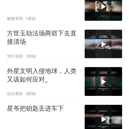
嗷嗷剪辑
1跟贴
方世玉劫法场两箭下去直
接清场
华仔追剧
1跟贴
外星文明入侵地球，人类
又该如何应对_
仙仙看影
4跟贴
星爷把钥匙丢进车下