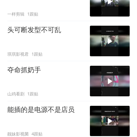
一样剪辑
1跟贴
头可断发型不可乱
琪琪影视君
1跟贴
夺命抓奶手
山鸡看剧
1跟贴
能插的是电源不是店员
靓妹影视菌
4跟贴