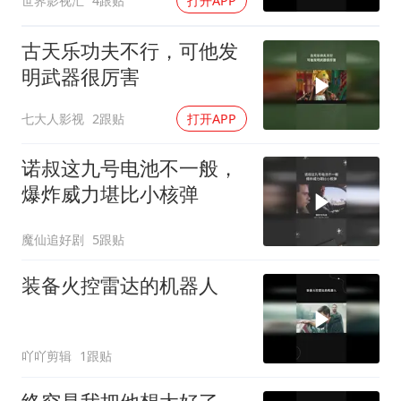
世界影视汇
4跟贴
打开APP
古天乐功夫不行，可他发
明武器很厉害
七大人影视
2跟贴
打开APP
诺叔这九号电池不一般，
爆炸威力堪比小核弹
魔仙追好剧
5跟贴
装备火控雷达的机器人
吖吖剪辑
1跟贴