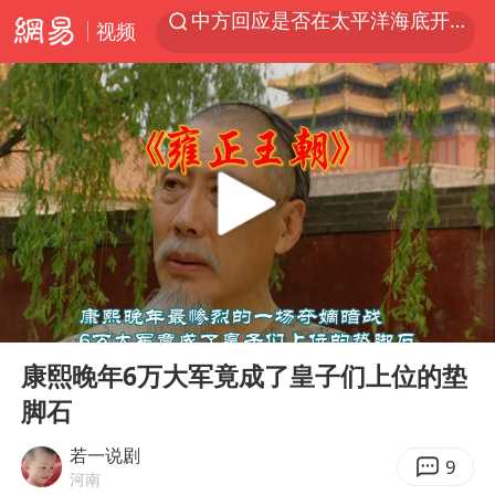
视频
宇树科技发行价格150.80元/股
泰国一女公务员妆容引争议 本人回应
外交部发言人就广岛核爆81周年等答记者问
贵州轮胎子公司获美国退税8136万
吉林一“温度计大楼”读数爆表
台风白海豚影响中国已成定局
扎哈罗娃批广岛市长不提美国原子弹
00:00
05:26
27岁女子成组织卖淫集团主犯被通缉
Play
Ent
full
我国编制完成新版全月地质图
康熙晚年6万大军竟成了皇子们上位的垫
脚石
U17国足1分钟轰2球
女子利用漏洞0元薅走3000多件家电
若一说剧
9
河南