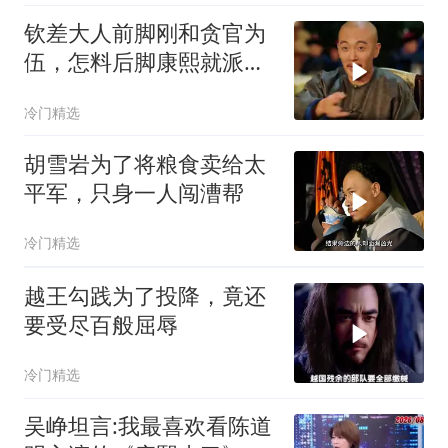
钦差大人前脚刚和贪官为
伍，怎料后脚康熙就派人
来查他了
冷门精选
胡雪岩为了将粮食卖给太
平军，只身一人闯漕帮
冷门精选
越王勾践为了投降，竟还
要受尽百般屈辱
冷门精选
吴峥坦言:我最喜欢看陈道