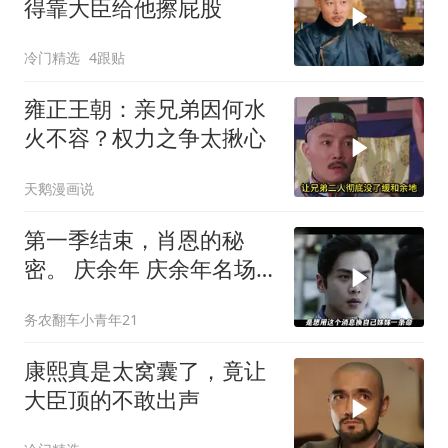
得靠大臣给他擦屁股
冷门精选
4跟贴
雍正王朝：亲兄弟因何水
火不容？权力之争太揪心
天鹅漫画说
第一季结束，肖恩的秘
密。 庆余年 庆余年名场
面大赏 陈道
务农翻车小青年21
康熙真是太窝囊了，竟让
大臣顶的不敢出声