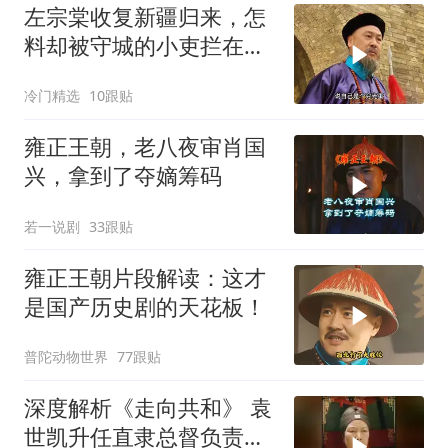
左宗棠收复新疆归来，怎
料却被守城的小吏拦在城
门外
冷门精选
10跟贴
雍正王朝，老八夜审肖国
兴，拿到了夺嫡筹码
若一说剧
33跟贴
雍正王朝片段解读：这才
是国产历史剧的天花板！
普陀动物世界
77跟贴
深度解析《走向共和》 袁
世凯升任直隶总督负责接