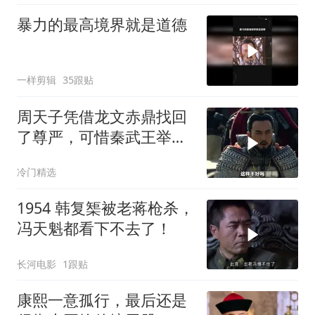
暴力的最高境界就是道德
一样剪辑
35跟贴
周天子凭借龙文赤鼎找回
了尊严，可惜秦武王举鼎
身亡
冷门精选
1954 韩复榘被老蒋枪杀，
冯天魁都看下不去了！
长河电影
1跟贴
康熙一意孤行，最后还是