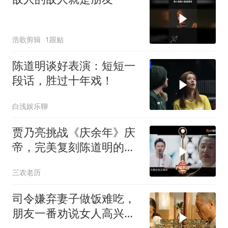
浩歌剪辑
1跟贴
陈道明谈好表演：短短一
段话，胜过十年戏！
白浅娱乐聊
贾乃亮挑战《庆余年》庆
帝，完美复刻陈道明的台
词腔调，帝王气场尽数展
三农老历
现
司令嫌弃妻子做饭难吃，
朋友一番劝说女人高兴不
已