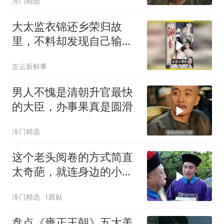
冷门精选
大太监衣锦还乡荣归故
里，不料却发现自己输得
一败涂地！
左云新鲜事
男人不愧是清朝升官最快
的大臣，办事果真是圆滑
冷门精选
这个老头阅卷的方式简直
太奇葩，就连身边的小太
监都看不过去了
冷门精选
1跟贴
盘点《雍正王朝》五大美