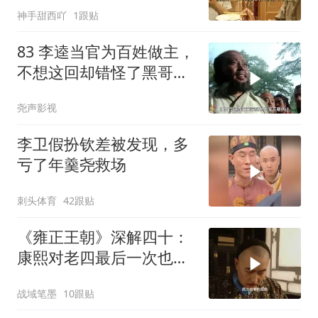
神手甜西吖
1跟贴
83 李逵当官为百姓做主，
不想这回却错怪了黑哥要
被砍头
尧声影视
李卫假扮钦差被发现，多
亏了年羹尧救场
刺头体育
42跟贴
《雍正王朝》深解四十：
康熙对老四最后一次也最
凶险的一次考验
战域笔墨
10跟贴