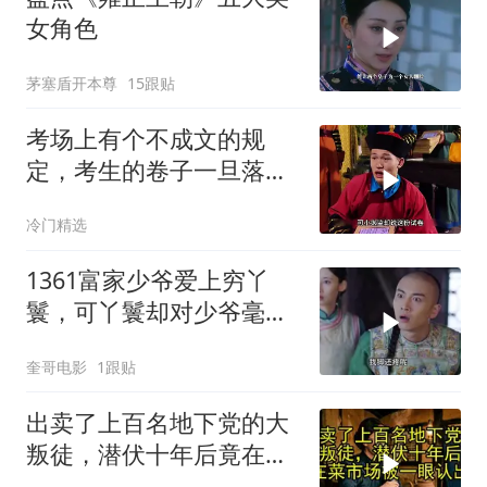
女角色
茅塞盾开本尊
15跟贴
考场上有个不成文的规
定，考生的卷子一旦落
地，便意味着成绩作废
冷门精选
1361富家少爷爱上穷丫
鬟，可丫鬟却对少爷毫无
兴趣！
奎哥电影
1跟贴
出卖了上百名地下党的大
叛徒，潜伏十年后竟在菜
市场被一眼认出