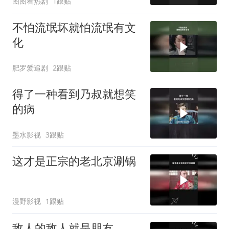
图图看热剧
1跟贴
不怕流氓坏就怕流氓有文
化
肥罗爱追剧
2跟贴
得了一种看到乃叔就想笑
的病
墨水影视
3跟贴
这才是正宗的老北京涮锅
漫野影视
1跟贴
敌人的敌人就是朋友