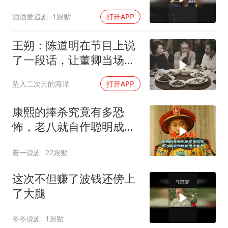
酒酒爱追剧
1跟贴
打开APP
王朔：陈道明在节目上说
了一段话，让董卿当场愣
住 (1)
坠入二次元的海洋
打开APP
康熙的捧杀究竟有多恐
怖，老八就自作聪明成了
弃子
若一说剧
22跟贴
这次不但赚了波钱还傍上
了大腿
冬冬说剧
1跟贴