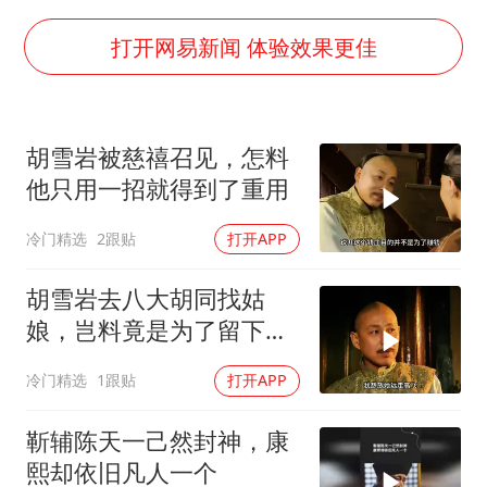
80后女柜员逆袭成4200亿银行副行长
24小时不关空调 电费会更低吗
打开网易新闻 体验效果更佳
东方甄选被判赔偿江小白30万元
村民谈“梅姨”：叫的其实是“媒姨”
胡雪岩被慈禧召见，怎料
奋进开新局 实干挑大梁
他只用一招就得到了重用
冷门精选
2跟贴
打开APP
胡雪岩去八大胡同找姑
娘，岂料竟是为了留下好
名声
冷门精选
1跟贴
打开APP
靳辅陈天一己然封神，康
熙却依旧凡人一个