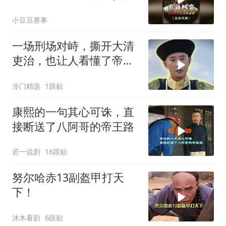
受防务
小豆豆赛事
一场刑场对峙，撕开大清
吏治，也让人看懂了帝王
心术
冷门精选
1跟贴
康熙的一句其心可诛，直
接断送了八阿哥的帝王路
若一说剧
16跟贴
努尔哈赤13副盔甲打天
下！
沐木看剧
6跟贴