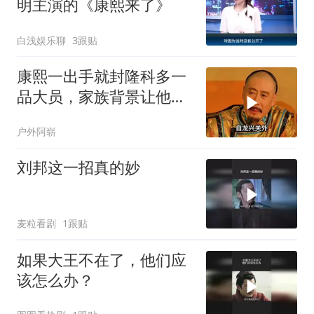
明主演的《康熙来了》
白浅娱乐聊
3跟贴
康熙一出手就封隆科多一
品大员，家族背景让他平
步青云
户外阿崭
刘邦这一招真的妙
麦粒看剧
1跟贴
如果大王不在了，他们应
该怎么办？