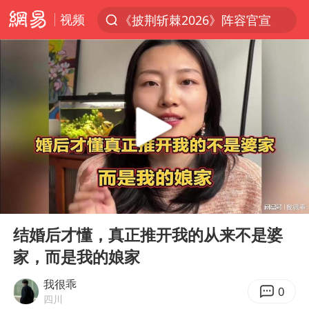
视频
《披荆斩棘2026》阵容官宣
夏日经济乘热而上 消费市场向新而行
于东来回应胖东来近25年老店年底关闭
见到女儿瞬间父亲眼里有了光
刘嘉玲晒与周星驰合照
香港刷新1884年以来最高气温纪录
独闯南太行的失联女生最后轨迹已确认
00:00
05:43
央视新主播李秋莹母校发文祝贺
Play
Ent
full
上门女婿出轨女邻居多年被判重婚罪
结婚后才懂，真正推开我的从来不是婆
家，而是我的娘家
国足U17与阿森纳决赛取消 并列冠军
上海全力守护市民“菜篮子”
我很乖
0
四川