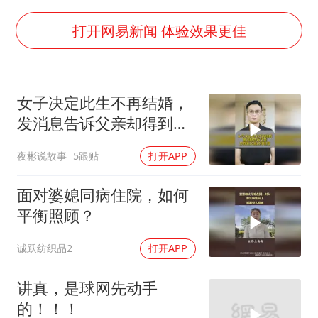
暑期研学游升温 在旅途中增长知识
猫咪过火把节被抹成黑猫
打开网易新闻 体验效果更佳
BLG经理辟谣Bin离队
以军士兵把枪口对准中国记者
女子决定此生不再结婚，
云南一男子胃中取出180颗铁钉
发消息告诉父亲却得到父
曹颖儿子首次演长剧
亲这样回复！
夜彬说故事
5跟贴
打开APP
“开学三件套”全线暴涨
总书记点赞的非遗苗绣焕发新生机
面对婆媳同病住院，如何
平衡照顾？
诚跃纺织品2
打开APP
讲真，是球网先动手
的！！！