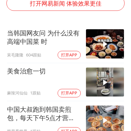
微信新功能：你可以“撤回”你的撤回
打开网易新闻 体验效果更佳
上半年国内居民出游人次34.63亿
浙江最强风雨时段已锁定
当韩国网友问 为什么没有
万岁山接盘烂尾恒大文旅城
高端中国菜 时
老人被城管撞倒后离世亲属质疑记录仪
呆毛隆隆
604跟贴
打开APP
多所幼师院校开设养老专业
薛之谦杭州站演唱会取消
美食治愈一切
习近平心系体育强国建设
麻辣河仙仙
1跟贴
打开APP
中国大叔跑到韩国卖煎
包，每天下午5点才营
业，直言月赚5万很满足