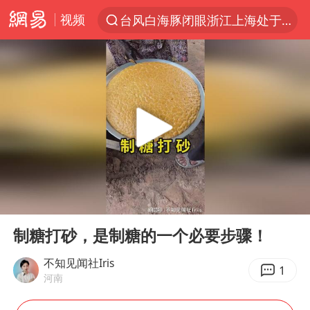
视频
台风白海豚闭眼浙江上海处于危险半圆
“China Cool”火了，老外爱上中国避暑游
香港宏福苑火灾或由烟头引起
浙江台州《告全体市民书》
以媒：穆杰塔巴被紧急送医情况危急
多所高校取消艺考
泰国初中生饮弹自尽前开了26枪
00:00
00:37
22岁女生独闯南太行失联12天
Play
Ent
full
用AI造出新病毒意味着什么
制糖打砂，是制糖的一个必要步骤！
今年第二强台风将带来多大影响
不知见闻社Iris
1
河南
张本智和：零封向鹏不意外