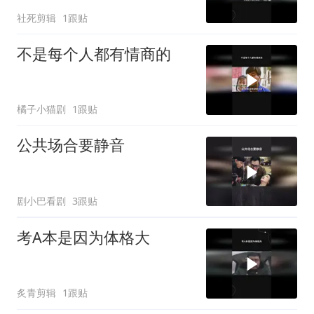
社死剪辑
1跟贴
不是每个人都有情商的
橘子小猫剧
1跟贴
公共场合要静音
剧小巴看剧
3跟贴
考A本是因为体格大
炙青剪辑
1跟贴