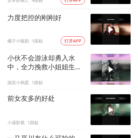
世界影视汇
4跟贴
打开APP
力度把控的刚刚好
橘子小猫剧
1跟贴
打开APP
小伙不会游泳却勇入水
中，全力挽救小姐姐生
命，被救者露出笑脸
搞笑小捣蛋
1跟贴
前女友多的好处
小溪影视
1跟贴