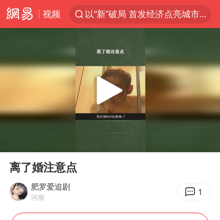
以“新”破局 首发经济点亮城市消费活力
视频
中方回应是否在太平洋海底开采稀土
宇树科技发行价格150.80元/股
外交部发言人就广岛核爆81周年等答记者问
吉林一“温度计大楼”读数爆表
贵州轮胎子公司获美国退税8136万
台风白海豚影响中国已成定局
我国编制完成新版全月地质图
00:00
00:24
中国五箭齐发反制美国
Play
Ent
full
离了婚注意点
27岁女子成组织卖淫集团主犯被通缉
肥罗爱追剧
女子利用漏洞0元薅走3000多件家电
1
河南
多地要求领导干部带头休假