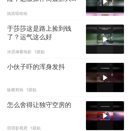
天，搞笑背后暗藏惊
搞笑嘻哈哈
于莎莎这是路上捡到钱
了？运气这么好
冰淇淋看电影
1跟贴
小伙子吓的浑身发抖
纵横剪辑
1跟贴
怎么舍得让独守空房的
琪琪影视君
1跟贴