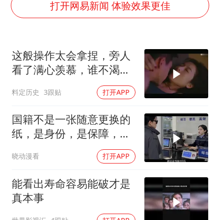
打开网易新闻 体验效果更佳
村民谈“梅姨”：叫的其实是“媒姨”
泰国一女公务员妆容引争议 本人回应
郑国霖回应去景区上班被保安拦下
这般操作太会拿捏，旁人
感觉全东北都在等7号
看了满心羡慕，谁不渴望
拥有此技
东方甄选被判赔偿江小白30万元
料定历史
3跟贴
打开APP
奋进开新局 实干挑大梁
国籍不是一张随意更换的
纸，是身份，是保障，是
归属！
晓动漫看
打开APP
能看出寿命容易能破才是
真本事