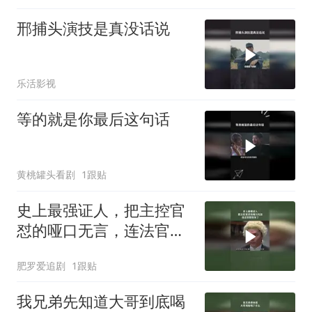
邢捕头演技是真没话说
乐活影视
等的就是你最后这句话
黄桃罐头看剧
1跟贴
史上最强证人，把主控官
怼的哑口无言，连法官都
惊呆了
肥罗爱追剧
1跟贴
我兄弟先知道大哥到底喝