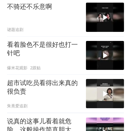
不骑还不乐意啊
谜题追剧
看着脸色不是很好也打一
针吧
爆米花观影
2跟贴
超市试吃员看得出来真的
很负责
朱熹爱追剧
说真的这事儿看着就危
险，这般操作简直胆大包