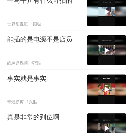
一马平川有什么可拍的
世界影视汇
1跟贴
能插的是电源不是店员
靓妹影视菌
4跟贴
事实就是事实
青烟影剪
1跟贴
真是非常的到位啊