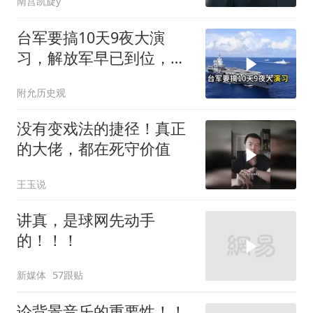
南宫凯旋y
台军要搞10天9夜大演
习，解放军早已到位，美
国那套“保台”承诺早就变
附允历史观
味了
没有变戏法的捷径！真正
的大佬，都在死守价值
王玉说
讲真，是球网先动手
的！！！
新媒体
57跟贴
论背景音乐的重要性！！