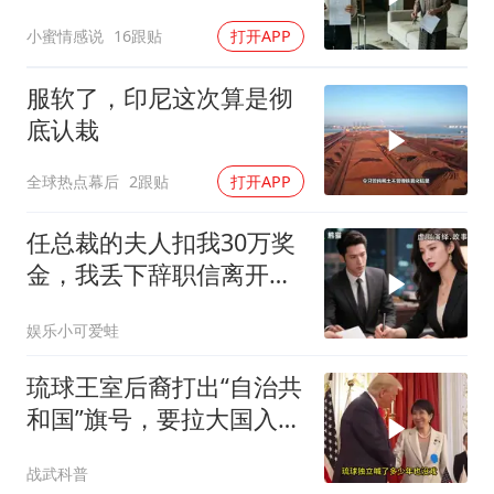
群里，她看到后崩溃了
小蜜情感说
16跟贴
打开APP
服软了，印尼这次算是彻
底认栽
全球热点幕后
2跟贴
打开APP
任总裁的夫人扣我30万奖
金，我丢下辞职信离开，
当晚她慌忙问：甲方只和
娱乐小可爱蛙
你签约
琉球王室后裔打出“自治共
和国”旗号，要拉大国入局
制衡美日
战武科普