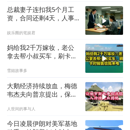
总裁妻子连扣我5个月工
资，合同还剩4天，人事
通知涨薪续签，我
娱乐圈的笔娱君
妈给我2千万嫁妆，老公
拿去帮小叔买车，刷卡时
销售给我来电！
雪姐故事多
大鹅经济持续放血，梅德
韦杰夫向普京提出，保住
国家的唯一办法
人世间的事与人
今日凌晨伊朗对美军基地