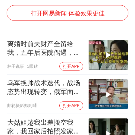
国足U17与阿森纳决赛取消 并列冠军
香港刷新1884年以来最高气温纪录
打开网易新闻 体验效果更佳
上海全力守护市民“菜篮子”
暑期研学游升温 在旅途中增长知识
离婚时前夫财产全留给
猫咪过火把节被抹成黑猫
我，五年后医院偶遇，他
宝妈给四胞胎取名平安喜乐
一句话让我鼻尖发酸
林子说事
5跟贴
打开APP
BLG经理辟谣Bin离队
总书记点赞的非遗苗绣焕发新生机
乌军换帅战术迭代，战场
态势出现转变，俄军面临
严峻兵员压力
邮轮摄影师阿嗵
打开APP
大姑姐趁我出差搬空我
家，我回家后拍照发家族