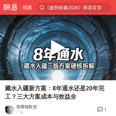
视频
《披荆斩棘2026》阵容官宣
夏日经济乘热而上 消费市场向新而行
白海豚对华东华北影响会大于巴威
以拒绝“和平委员会”的加沙和平计划
浙江省甬江发生2026年第1号洪水
美将每月供乌爱国者拦截导弹
独闯南太行的失联女生最后轨迹已确认
00:00
05:15
央视新主播李秋莹母校发文祝贺
Play
Ent
full
白海豚北上或致京津冀暴雨
藏水入疆新方案：8年通水还是20年完
工？三大方案成本与效益全
全球最大级别运输船通过长江大桥
上门女婿出轨女邻居多年被判重婚罪
胡赛拖鞋党
1
广东