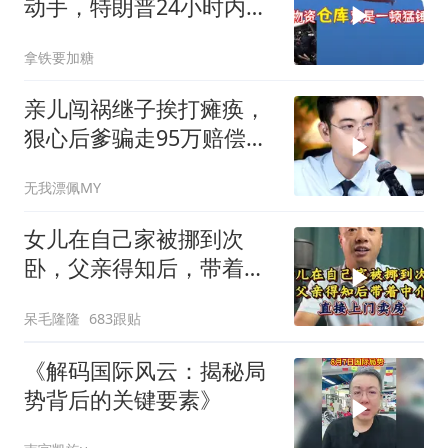
动手，特朗普24小时内服
软
拿铁要加糖
亲儿闯祸继子挨打瘫痪，
狠心后爹骗走95万赔偿金
给亲儿买房娶媳妇
无我漂佩MY
女儿在自己家被挪到次
卧，父亲得知后，带着中
介直接上门卖房
呆毛隆隆
683跟贴
《解码国际风云：揭秘局
势背后的关键要素》