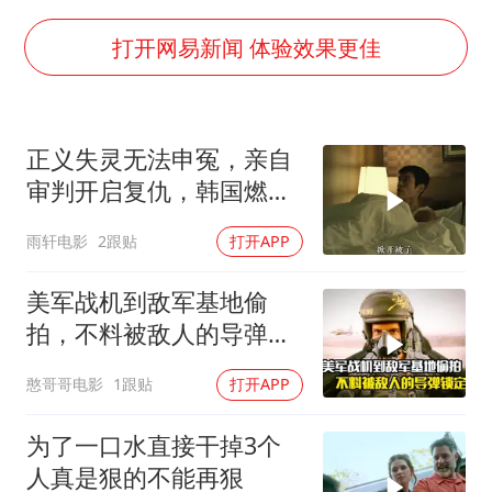
东航：国内客票提前14天免费退改
胡彦斌韩磊 谁帮谁
打开网易新闻 体验效果更佳
胡彦斌获《歌手2026》歌王
百花奖开幕式
正义失灵无法申冤，亲自
夯实基础开新局
审判开启复仇，韩国燃爽
复仇影片
雨轩电影
2跟贴
打开APP
美军战机到敌军基地偷
拍，不料被敌人的导弹锁
定，战争片
憨哥哥电影
1跟贴
打开APP
为了一口水直接干掉3个
人真是狠的不能再狠