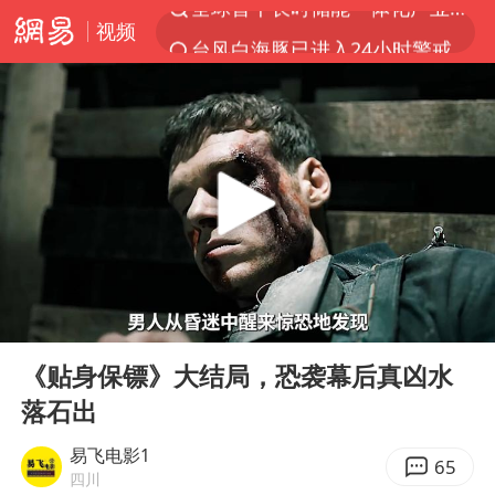
视频
台风白海豚已进入24小时警戒线
中国女篮70-67险胜尼日利亚女篮
四川宜宾市高县4.9级地震致1人死亡
名创优品回应女子吐槽内裤质量差
上海：台风白海豚或将带来龙卷风
出口禁令驱动有色板块大涨
胜宏科技：股票交易异常波动
00:00
10:04
秋天的第一杯奶茶到底有多火
Play
Ent
full
U17国足三连胜晋级明日之星半决赛
《贴身保镖》大结局，恐袭幕后真凶水
落石出
国乒男单横滨冠军赛全军覆没
38岁演员求职万岁山NPC成功
易飞电影1
65
四川