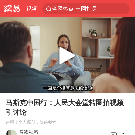
视频
全网热点 一网打尽
00:00
06:43
Play
Ent
full
马斯克中国行：人民大会堂转圈拍视频
引讨论
声明：个人原创，仅供参考
春露秋霜