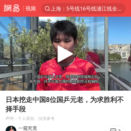
视频
上海：5号线16号线浦江线全线停运
上半年我国经营主体结构持续优化
上海有出现龙卷潜势
上海全域长途客运班次全部停运
今日15时起福州地铁高架区段停运
白海豚逼近浙闽沿海
1枚就能让航母瘫痪 轰-6J实力有多强
00:00
05:34
王艺迪2-4不敌张本美和止步4强
Play
Ent
full
国足U17与阿森纳决赛取消 并列冠军
日本挖走中国8位国乒元老，为求胜利不
择手段
上门女婿出轨女邻居多年被判重婚罪
声明：个人原创，仅供参考
王传君 《披荆斩棘》
一窥究竟