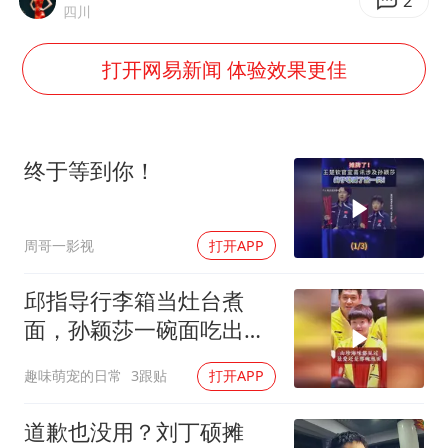
2025年小学教师减少13.19万
2
四川
王艺迪无缘横滨赛决赛
打开网易新闻 体验效果更佳
泰国：高度重视中国游客旅游体验
于东来直播和胖东来核心团队开会
上海大部迎大暴雨
终于等到你！
《龙餐馆》 冲奖
蒯曼挺进WTT横滨冠军赛女单四强
周哥一影视
打开APP
构建更高水平的全民健身公共服务体系
邱指导行李箱当灶台煮
面，孙颖莎一碗面吃出团
队温度
趣味萌宠的日常
3跟贴
打开APP
道歉也没用？刘丁硕摊