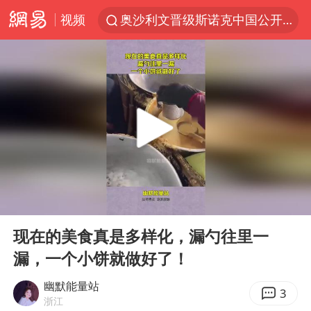
视频
奥沙利文晋级斯诺克中国公开赛16强
路虎卫士110 HSE限时降价
我国发现稀散金属独立新矿物——乌斯河锗矿
上海鼓励居家办公
部分银行上调存款利率
小沈阳加盟《披荆斩棘》
新疆生产建设兵团生态环境局原局长被查
00:00
00:11
朱一龙的鼻子怎么了
Play
Ent
full
大疆错失宇树
现在的美食真是多样化，漏勺往里一
漏，一个小饼就做好了！
5万小车卖不动 微型代步车集体遇冷
4.2平卫生间补漏注胶花1.55万
幽默能量站
3
浙江