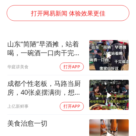
周星驰妈妈现身香港首映礼
上海地铁4条线路全线停运
打开网易新闻 体验效果更佳
湖北启动重大气象灾害三级应急响应
费大厨口号更改 不再宣传小炒肉大王
山东“简陋”早酒摊，站着
56岁刘奕君跟13岁女儿合跳
喝，一碗酒一口肉干完就
从科技创新看开局起步的时与势
走，像梁山好汉
华庭讲美食
打开APP
成都个性老板，马路当厨
房，40张桌摆满街，想吃
来排队从不上外卖
上亿新鲜事
打开APP
美食治愈一切