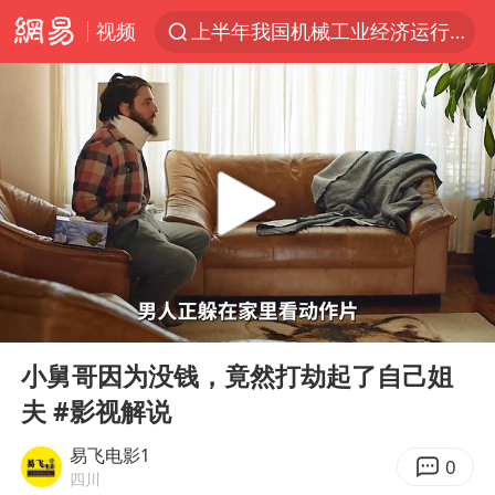
视频
上半年我国机械工业经济运行稳中有进
国防部回应日本试射“战斧”导弹
泰国枪击案凶手先杀祖父母后行凶
A股三大股指收涨
台风“白海豚”体型变大！环流面积接近13个浙江那么大
泰国校园枪击案死亡人数升至7人
江苏发布台风蓝色预警
00:00
04:07
宇树科技中一签需缴款7.54万元
Play
Ent
full
“立秋的第一杯奶茶”又爆单了
小舅哥因为没钱，竟然打劫起了自己姐
夫 #影视解说
中国军队坚决反制任何闹海图谋
女子开一天一夜空调后二氧化碳中毒
易飞电影1
0
四川