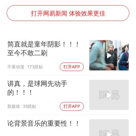
台湾海峡南口北上船舶实施交通管制
向鹏0-3不敌张本智和
打开网易新闻 体验效果更佳
四川宜宾地震网友称睡觉被摇醒
DeepSeek投资宇树科技意味什么
简直就是童年阴影！！！
今日立秋你咬秋了吗
至今不敢二刷
公司“上四休三”但要降薪1000元
不看动漫
173跟贴
打开APP
东方之约 相约未来
讲真，是球网先动手
的！！！
新媒体
39跟贴
打开APP
论背景音乐的重要性！！