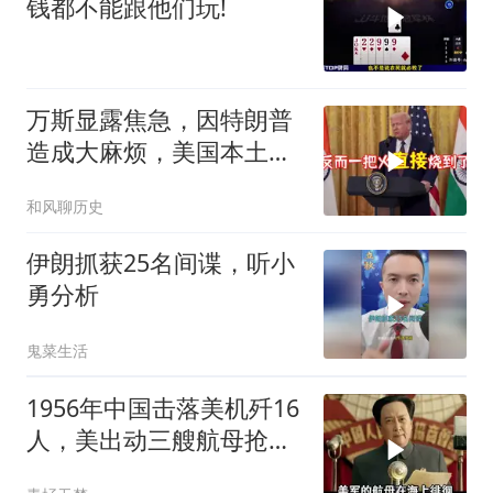
钱都不能跟他们玩!
万斯显露焦急，因特朗普
造成大麻烦，美国本土有
受袭可能
和风聊历史
伊朗抓获25名间谍，听小
勇分析
鬼菜生活
1956年中国击落美机歼16
人，美出动三艘航母抢尸
体