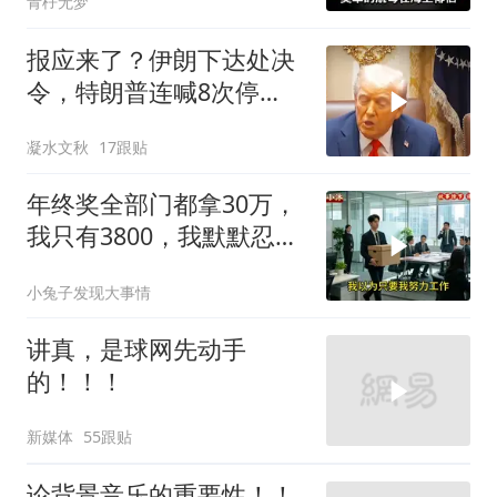
青杍无梦
报应来了？伊朗下达处决
令，特朗普连喊8次停
手，海外资产遭清算
凝水文秋
17跟贴
年终奖全部门都拿30万，
我只有3800，我默默忍
受，七天后合同到期我离
小兔子发现大事情
职
讲真，是球网先动手
的！！！
新媒体
55跟贴
论背景音乐的重要性！！