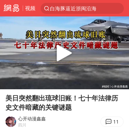
视频
白海豚逼近浙闽沿海
跨界融合拉长夏日经济消费链条
上海轨交全网络地面高架区段限速运行
拜登前列腺癌恶化
四川宜宾5.5级地震后余震为何不断
“伊斯兰版北约”出现
2026年7月份居民消费价格同比上涨0.5%
00:00
07:58
台铃电动车仅骑一年就断电趴窝
Play
Ent
full
浙江海域将现5到8米巨浪到狂浪
美日突然翻出琉球旧账！七十年法律历
史文件暗藏的关键谜题
上海中心城区暴雨预警由橙变红
以军士兵把枪口对准中国记者
心开动漫鑫鑫
11
四川