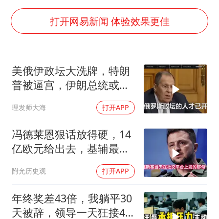
白海豚在海上打了个结
方桃子代言广告视频已下架
打开网易新闻 体验效果更佳
外国游客的“中国游三件套”火了
上海大部迎大暴雨
美俄伊政坛大洗牌，特朗
一周大涨超7% 金价为何突然上涨
普被逼宫，伊朗总统或下
WTT横滨冠军赛女单四强国乒占三席
台，普京有麻烦了
理发师大海
打开APP
谢霆锋演唱会隔空祝王菲生日快乐
构建更高水平的全民健身公共服务体系
冯德莱恩狠话放得硬，14
亿欧元给出去，基辅最缺
的东西却一样没补上
附允历史观
打开APP
年终奖差43倍，我躺平30
天被辞，领导一天狂接47