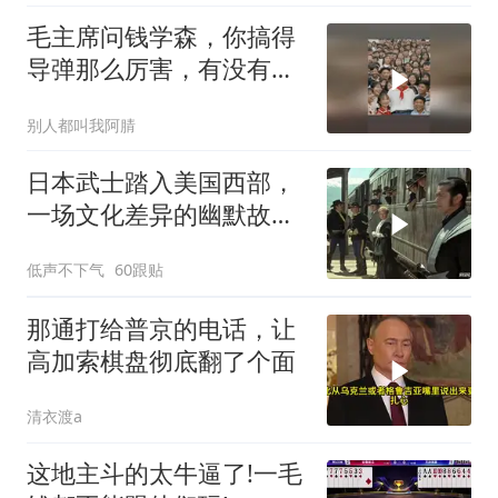
毛主席问钱学森，你搞得
导弹那么厉害，有没有办
法对付它？
别人都叫我阿腈
日本武士踏入美国西部，
一场文化差异的幽默故事
即将开
低声不下气
60跟贴
那通打给普京的电话，让
高加索棋盘彻底翻了个面
清衣渡a
这地主斗的太牛逼了!一毛