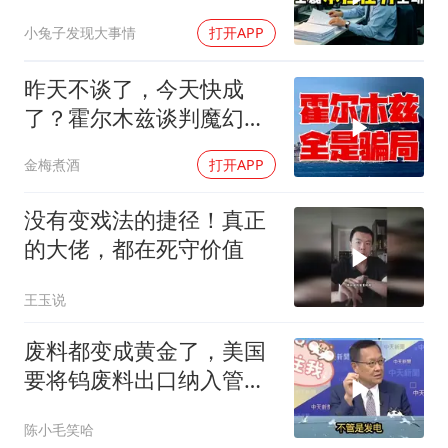
个退单电话
小兔子发现大事情
打开APP
昨天不谈了，今天快成
了？霍尔木兹谈判魔幻反
转，全是骗局？
金梅煮酒
打开APP
没有变戏法的捷径！真正
的大佬，都在死守价值
王玉说
废料都变成黄金了，美国
要将钨废料出口纳入管制
范围！台媒点评
陈小毛笑哈