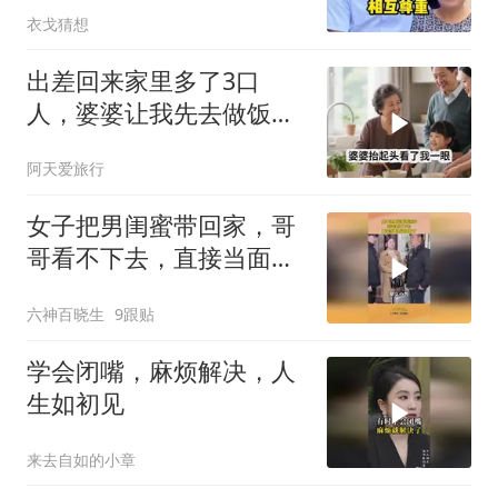
衣戈猜想
出差回来家里多了3口
人，婆婆让我先去做饭，
我笑着说一句，他们懵了
阿天爱旅行
女子把男闺蜜带回家，哥
哥看不下去，直接当面教
训妹妹了！
六神百晓生
9跟贴
学会闭嘴，麻烦解决，人
生如初见
来去自如的小章