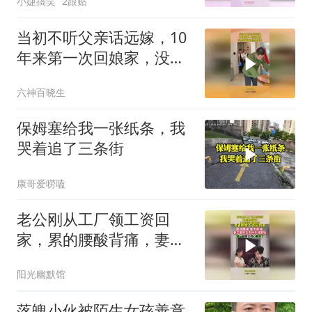
小婕搞笑
2跟贴
当初不听父亲话远嫁，10
年来第一次回娘家，没想
到爸爸竟然这样做
六神百晓生
保姆塞给我一张纸条，我
哭着追了三条街
康哥爱唠嗑
老公刚从工厂领工资回
家，累的腰酸背痛，妻子
举动瞬间心凉
阳光幽默馆
落魄小伙被陌生女孩善意