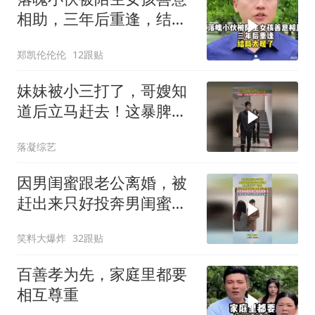
相助，三年后重逢，结局
太暖了
郑凯伦伦伦
12跟贴
妹妹被小三打了，哥嫂知
道后立马赶去！这暴脾
气，必须给妹妹撑腰
落凝综艺
因男闺蜜跟老公离婚，被
赶出来只好投奔男闺蜜，
默默付出有了回报
笑料大爆炸
32跟贴
百善孝为先，家庭里都要
相互尊重