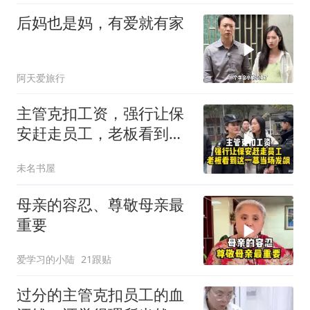
后妈也是妈，有爱就有家
阿天爱旅行
主管克扣工资，强行让保
安赶走员工，老板看到这
一幕当场发飙！
未名书屋
母亲的容忍、尊敬母亲最
重要
爱学习的小陆
21跟贴
过分的主管克扣员工的血