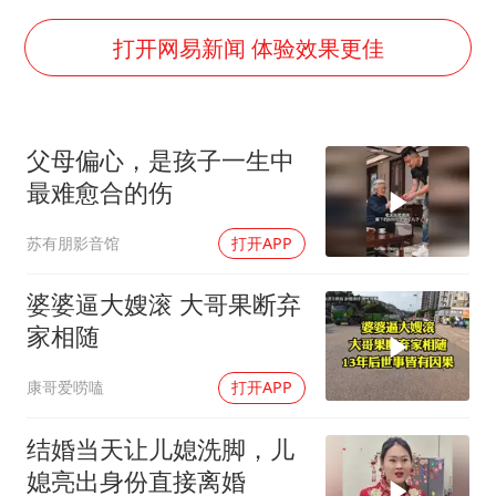
女子利用漏洞0元薅走3000多件家电
80后女柜员逆袭成4200亿银行副行长
打开网易新闻 体验效果更佳
27岁女子成组织卖淫集团主犯被通缉
吉林一“温度计大楼”读数爆表
父母偏心，是孩子一生中
24小时不关空调 电费会更低吗
最难愈合的伤
“China Cool”成海外热词
苏有朋影音馆
打开APP
把党建设得更加坚强有力
奋进开新局 实干挑大梁
婆婆逼大嫂滚 大哥果断弃
家相随
康哥爱唠嗑
打开APP
结婚当天让儿媳洗脚，儿
媳亮出身份直接离婚