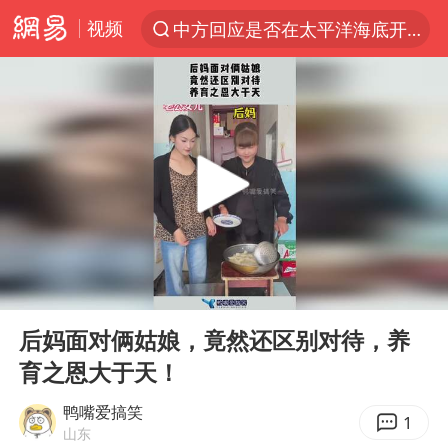
视频
中方回应是否在太平洋海底开采稀土
以“新”破局 首发经济点亮城市消费活力
佛得角门将亮相智利俱乐部主场
看守所辅警收受10万获刑1年
“深圳地面沉降致车辆损坏”不实
U17国足1分钟轰2球
法国下周开始禁止未经同意的电话营销
00:00
00:12
外交部发言人就广岛核爆81周年等答记者问
Play
Ent
full
首次证实！“胶球”存在
后妈面对俩姑娘，竟然还区别对待，养
育之恩大于天！
感觉全东北都在等7号
泰国一女公务员妆容引争议 本人回应
鸭嘴爱搞笑
1
山东