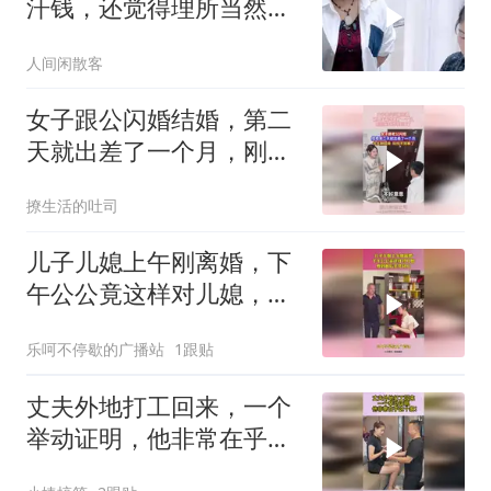
汗钱，还觉得理所当然必
须走人
人间闲散客
女子跟公闪婚结婚，第二
天就出差了一个月，刚回
来却找不到家了
撩生活的吐司
儿子儿媳上午刚离婚，下
午公公竟这样对儿媳，爱
到最后全凭良心
乐呵不停歇的广播站
1跟贴
丈夫外地打工回来，一个
举动证明，他非常在乎这
个家！