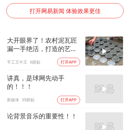
李亚鹏向地铁吐血女孩捐99999元
打开网易新闻 体验效果更佳
新华社权威快报|我国编制完成新版全月地质图
80后女柜员逆袭成4200亿银行副行长
山东财大教授刘海明逝世 终年38岁
大开眼界了！农村泥瓦匠
银行午休1.5小时 留个窗口行不行
漏一手绝活，打造的艺术
李嫣近照曝光
品直接惊艳全场！
手工王中王
6跟贴
打开APP
总书记关心百姓身边这些民生大事
讲真，是球网先动手
的！！！
新媒体
39跟贴
打开APP
论背景音乐的重要性！！