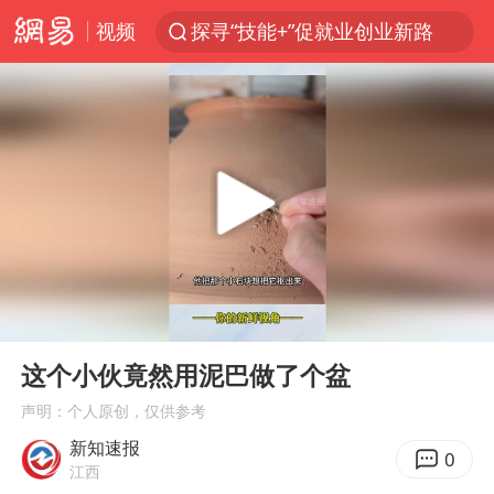
视频
探寻“技能+”促就业创业新路
长城H10正式上市
维持强台风级！白海豚直奔华东沿海
山东日照市委副书记王峰被查
印度暴发金迪普拉病毒
41岁女子为鼓励女儿考上985研究生
美国退回1000亿美元关税
00:00
01:02
24小时不关空调 电费反而更低？
Play
Ent
full
“事业单位招聘不是人情买卖”
这个小伙竟然用泥巴做了个盆
涨价1元的冰红茶 两年少赚了15亿
声明：个人原创，仅供参考
新知速报
小伙靠AI减肥 45天瘦40斤进了ICU
0
江西