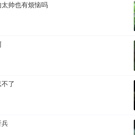
的太帅也有烦恼吗
啊
忍不了
折兵