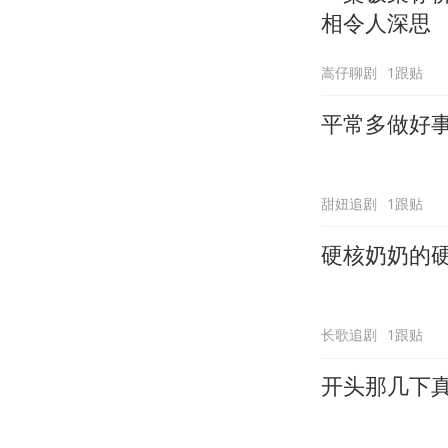
相令人深思
嵩仔聊剧
1跟贴
平常多做好
甜妞追剧
1跟贴
硬核奶奶的
长歌追剧
1跟贴
开头那几下