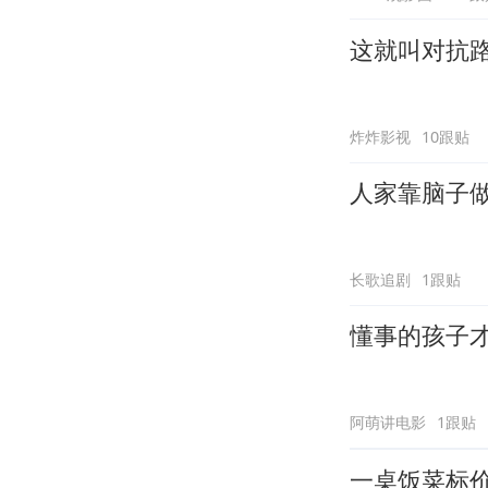
这就叫对抗
炸炸影视
10跟贴
人家靠脑子
长歌追剧
1跟贴
懂事的孩子
阿萌讲电影
1跟贴
一桌饭菜标