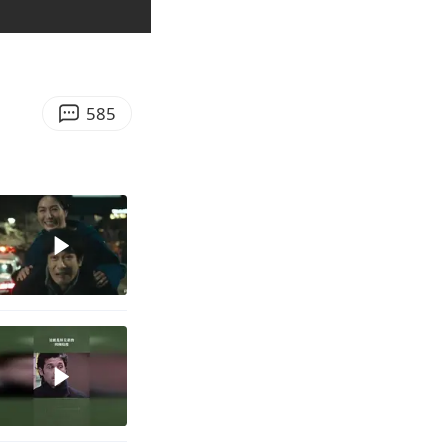
01:12
Enter
fullscreen
585