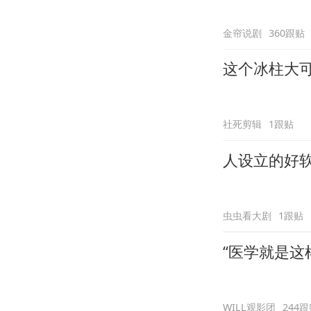
金帘说剧
360跟贴
这个冰柱大
社死剪辑
1跟贴
人设立的好
虫虫看大剧
1跟贴
“医学就是这
WILL观影团
244