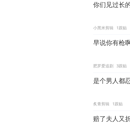
你们见过长
小黑米剪辑
1跟贴
早说你有枪
肥罗爱追剧
3跟贴
是个男人都
炙青剪辑
1跟贴
赔了夫人又