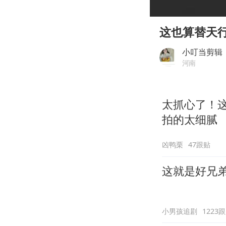
00:00
Play
这也算替天
小叮当剪辑
河南
太抓心了！
拍的太细腻
凶鸭栗
47跟贴
这就是好兄
小男孩追剧
1223