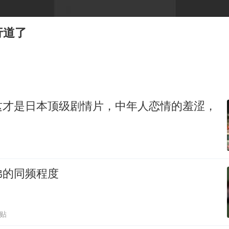
广岛核爆81周年央视播《奥本海默》
公司“上四休三”但要降薪1000元
行道了
男子杀人后逃进深山21年活得像野人
70多岁父亲独自坐车到上海看望女儿
OpenAI为免费用户升级GPT-5.6 Luna
“中国蔬菜之乡”最高温达41.8℃
这才是日本顶级剧情片，中年人恋情的羞涩，
如何把百年大党建设得更加坚强有力？
弟的同频程度
跟贴