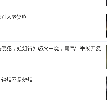
找别人老婆啊
遇侵犯，姐姐得知怒火中烧，霸气出手展开复
是销烟不是烧烟