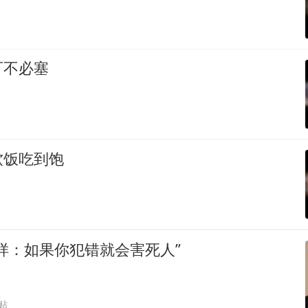
可不必塞
软饭吃到饱
样：如果你犯错就会害死人”
跟贴