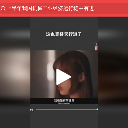
上半年我国机械工业经济运行稳中有进
汪峰阻止14岁女儿买大牌
中国女篮热身赛7日将战尼日利亚
朱雨玲晋级WTT横滨冠军赛女单八强
美国将对多晶硅衍生品加征15%关税
泰国校园枪击案死亡人数升至7人
陕西省委书记赶赴柞水县杏坪镇
官方通报教师招聘笔试前13名被淘汰
27岁女子组织卖淫集团被悬赏通缉
女孩摆摊卖菌子时收到北大通知书
改名后的“青海拉面”店