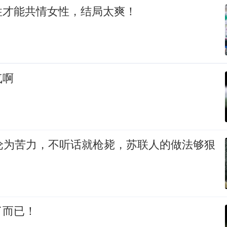
性才能共情女性，结局太爽！
气啊
军沦为苦力，不听话就枪毙，苏联人的做法够狠
了而已！