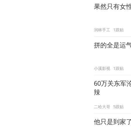
果然只有女
润林手工
1跟贴
拼的全是运
小溪影视
1跟贴
60万关东
辣
二哈大哥
5跟贴
他只是到家