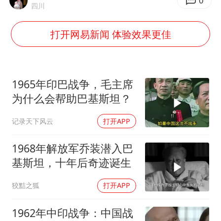
36岁男演员成景区NPC后人气爆棚
0
四川
几元成本的AI广告导致千万市值蒸发
打开网易新闻 体验效果更佳
浙江台州《告全体市民书》
梁家辉：到内地拍戏不是北上是回归
郑丽文：台湾从来没有“独立”过
1965年印巴战争，毛主席
酒店回应车内过夜被收150元
为什么会帮助巴基斯坦？
梁家辉百花奖演讲落泪
记录天下风云
打开APP
人民的健康、体质、幸福一脉相承
1968年解放军乔装潜入巴
基斯坦，十年后奇迹诞生
狡黠之狐
打开APP
1962年中印战争：中国战