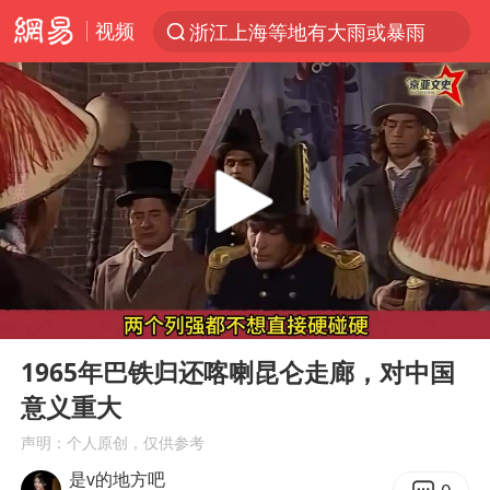
视频
浙江上海等地有大雨或暴雨
光影经济撬动暑期消费新蓝海
西湖突现狂风暴雨 游客瞬间被浇透
隔20米开高仿奶茶店被判赔35万元
新疆景区自驾服务费改为按车收费
多家A股公司收到美国关税退款
“不怕六爷挂得多 就怕六爷挂一颗”
00:00
06:02
视频丨中国东方电气集团原党组副书记、董事宋致远被查
Play
Ent
full
直击东北超：哈尔滨vs通辽
1965年巴铁归还喀喇昆仑走廊，对中国
意义重大
香港宏福苑火灾或由烟头引起
声明：个人原创，仅供参考
白海豚将正面袭击贯穿浙江
是v的地方吧