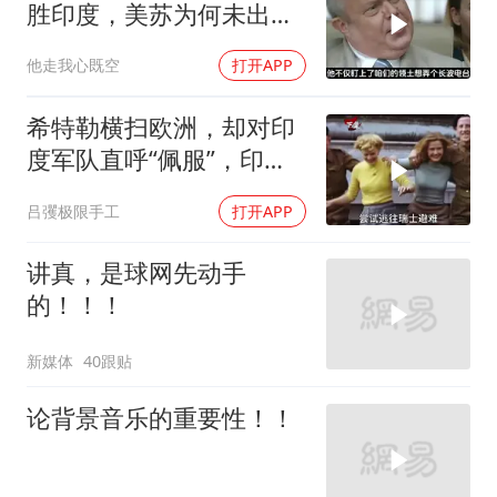
胜印度，美苏为何未出兵
相助
他走我心既空
打开APP
希特勒横扫欧洲，却对印
度军队直呼“佩服”，印度
真的战力爆表？
吕彏极限手工
打开APP
讲真，是球网先动手
的！！！
新媒体
40跟贴
论背景音乐的重要性！！