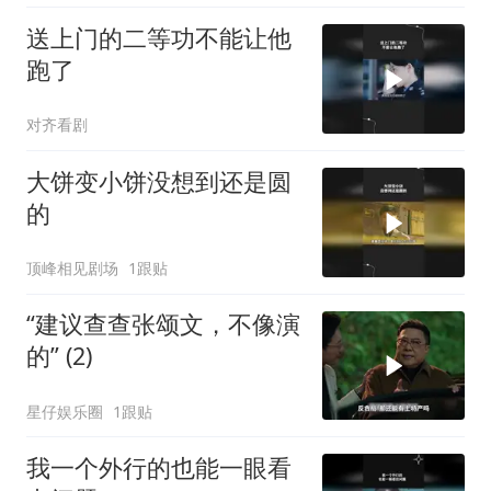
送上门的二等功不能让他
跑了
对齐看剧
大饼变小饼没想到还是圆
的
顶峰相见剧场
1跟贴
“建议查查张颂文，不像演
的” (2)
星仔娱乐圈
1跟贴
我一个外行的也能一眼看