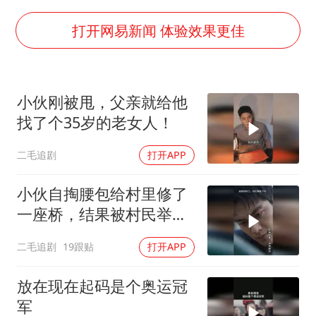
百花奖闭幕式节目单正式揭晓
经销商证实雪佛兰暂停在华新车销售
打开网易新闻 体验效果更佳
路虎卫士限时降17万 BBA已集体降价
美壮汉酒后拽劳斯莱斯车门被警方电击
小伙刚被甩，父亲就给他
下党之路
找了个35岁的老女人！
二毛追剧
打开APP
小伙自掏腰包给村里修了
一座桥，结果被村民举报
违建！
二毛追剧
19跟贴
打开APP
放在现在起码是个奥运冠
军