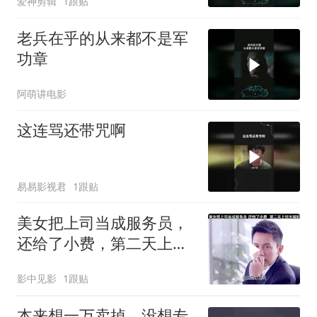
爱神剪辑
1跟贴
老兵在乎的从来都不是军
功章
阿萌讲电影
这连骂还带咒啊
易易影视君
1跟贴
美女把上司当成服务员，
还给了小费，第二天上班
太尴尬
影中见影
1跟贴
本来想一万卖掉，没想专