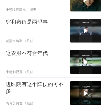
撼全场
小鸭嘎嘎影视
1跟贴
穷和敷衍是两码事
老婆饼追剧
1跟贴
这衣服不符合年代
小晴影视君
1跟贴
进医院有这个阵仗的可不
多
表哥剪辑君
1跟贴