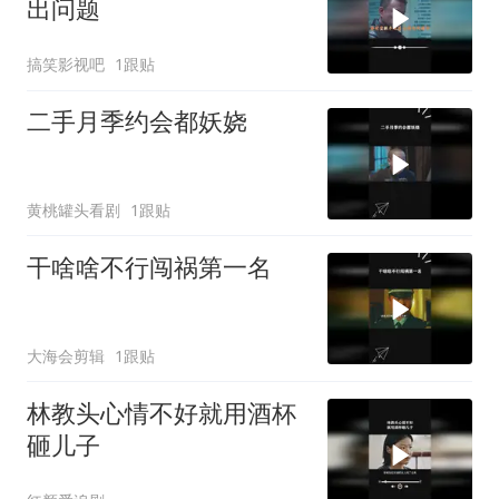
出问题
搞笑影视吧
1跟贴
二手月季约会都妖娆
黄桃罐头看剧
1跟贴
干啥啥不行闯祸第一名
大海会剪辑
1跟贴
林教头心情不好就用酒杯
砸儿子