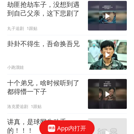
劫匪抢劫车子，没想到遇
到自己父亲，这下悲剧了
丸子追剧
1跟贴
卦卦不得生，吾命换吾兄
小跑溜娃
十个弟兄，啥时候听到了
都得懵一下子
洛克爱追剧
1跟贴
讲真，是球网先动手
App内打开
的！！！