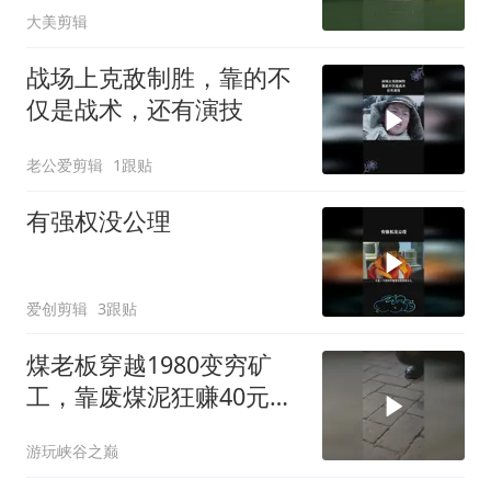
大美剪辑
战场上克敌制胜，靠的不
仅是战术，还有演技
老公爱剪辑
1跟贴
有强权没公理
爱创剪辑
3跟贴
煤老板穿越1980变穷矿
工，靠废煤泥狂赚40元，
当众打脸仇敌
游玩峡谷之巅