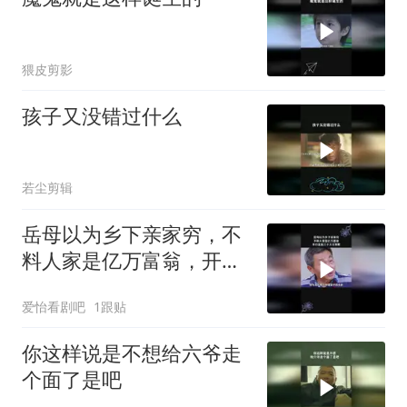
猥皮剪影
孩子又没错过什么
若尘剪辑
岳母以为乡下亲家穷，不
料人家是亿万富翁，开口
直接三千万买别墅
爱怡看剧吧
1跟贴
你这样说是不想给六爷走
个面了是吧