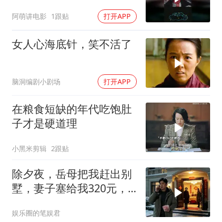
阿萌讲电影
1跟贴
打开APP
女人心海底针，笑不活了
脑洞编剧小剧场
打开APP
在粮食短缺的年代吃饱肚
子才是硬道理
小黑米剪辑
2跟贴
除夕夜，岳母把我赶出别
墅，妻子塞给我320元，
我转身打给兄弟
娱乐圈的笔娱君