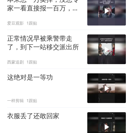
家一看直接报一百万，男
人直接懵了
爱豆观影
1跟贴
正常情况早被乘警带走
了，到下一站移交派出所
西蒙追剧
1跟贴
这绝对是一等功
一样剪辑
1跟贴
衣服丢了还敢回家