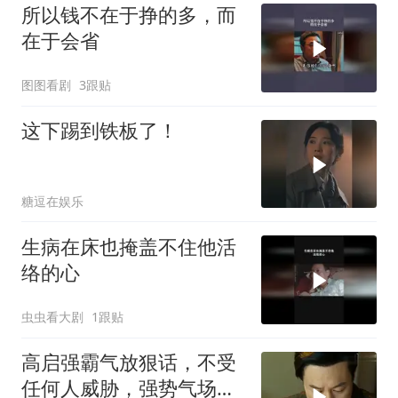
所以钱不在于挣的多，而
在于会省
图图看剧
3跟贴
这下踢到铁板了！
糖逗在娱乐
生病在床也掩盖不住他活
络的心
虫虫看大剧
1跟贴
高启强霸气放狠话，不受
任何人威胁，强势气场震