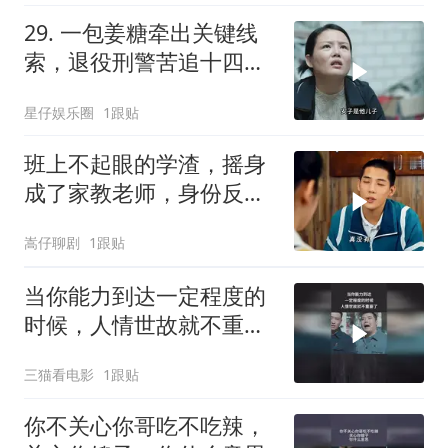
29. 一包姜糖牵出关键线
索，退役刑警苦追十四年
锁定杀人恶魔
星仔娱乐圈
1跟贴
班上不起眼的学渣，摇身
成了家教老师，身份反转
太精彩
嵩仔聊剧
1跟贴
当你能力到达一定程度的
时候，人情世故就不重要
了
三猫看电影
1跟贴
你不关心你哥吃不吃辣，