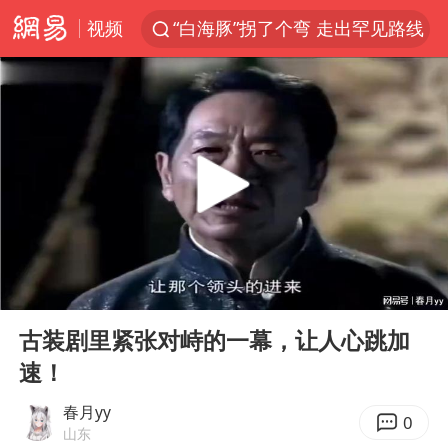
视频
“白海豚”拐了个弯 走出罕见路线
APEC峰会倒计时100天
大连一起飞航班因乘客可乐爆瓶折返
独闯南太行失联14天的女子已找到
女孩每天“拼豆”拼坏眼睛
“老戏骨”秦焰去世
“还不如不放假”
00:00
09:45
辽宁28名务农人员中暑死亡？官方辟谣
Play
Ent
full
广岛长崎的昨天未必不会是日本的明天
古装剧里紧张对峙的一幕，让人心跳加
速！
血指纹匹配成功，20年悬案告破！凶手被执行死刑
7月CPI同比上涨0.5% 经济内生增长动力持续增强
春月yy
0
山东