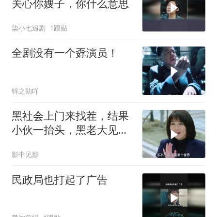
关心你嫂子，你什么意思
柒小七追剧
1跟贴
全剧没有一个孬演员！
锌之助吖
黑社会上门来找茬，结果
小伙一抬头，黑老大见了
后跪下叫哥
影中见影
民政局也打起了广告