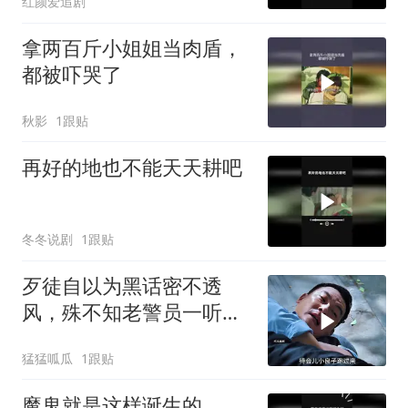
红颜爱追剧
拿两百斤小姐姐当肉盾，
都被吓哭了
秋影
1跟贴
再好的地也不能天天耕吧
冬冬说剧
1跟贴
歹徒自以为黑话密不透
风，殊不知老警员一听便
识破玄机
猛猛呱瓜
1跟贴
魔鬼就是这样诞生的