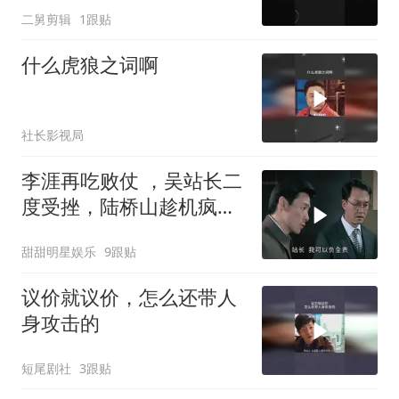
二舅剪辑
1跟贴
什么虎狼之词啊
社长影视局
李涯再吃败仗 ，吴站长二
度受挫，陆桥山趁机疯狂
嘲讽
甜甜明星娱乐
9跟贴
议价就议价，怎么还带人
身攻击的
短尾剧社
3跟贴