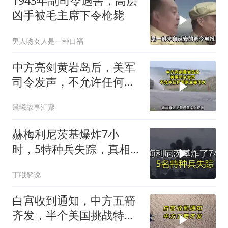
1943年副司令遇害，高层
凶手被毛主席下令枪毙
男人吻女人是一种口福
中方亮剑黄岩岛后，美军
司令发声，不允许任何国
家主宰印太
晨曦故事汇聚
赫梅利尼茨基爆炸7小
时，5特种兵失踪，真相
远超想象
丁睋解说
白宫收到通知，中方五箭
齐发，半个美国挑战特朗