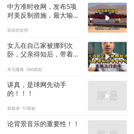
中方准时收网，发布5项
对美反制措施，最大输家
已浮现
宸宸的发明
女儿在自己家被挪到次
卧，父亲得知后，带着中
介直接上门卖房
呆毛隆隆
680跟贴
讲真，是球网先动手
的！！！
新媒体
57跟贴
论背景音乐的重要性！！