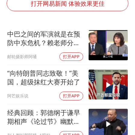
台铃电动车仅骑一年就断电趴窝
打开网易新闻 体验效果更佳
白海豚5次眼壁置换
浙江海域将现5到8米巨浪到狂浪
中巴之间的军演就是在预
曝美下令调查弹药库存信息遭泄露事件
防中东危机？赖老师分析
日本连续发生两次地震
解放军比美军厉害
邮轮摄影师阿嗵
打开APP
方桃子代言广告视频已下架
构建更高水平的全民健身公共服务体系
“向特朗普同志致敬！”美
国，超级抹红大赛开始了
阿芒娱乐说
打开APP
经典回顾：郭德纲于谦早
期相声《论过节》幽默风
趣爆笑不断