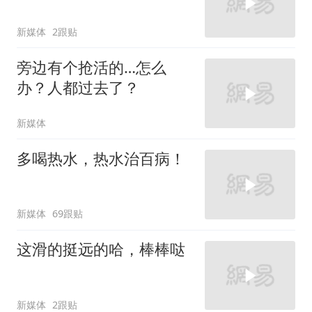
新媒体
2跟贴
旁边有个抢活的…怎么
办？人都过去了？
新媒体
多喝热水，热水治百病！
新媒体
69跟贴
这滑的挺远的哈，棒棒哒
新媒体
2跟贴