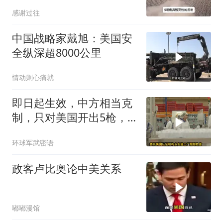
普，中期选举难了
感谢过往
中国战略家戴旭：美国安
全纵深超8000公里
情动则心痛就
即日起生效，中方相当克
制，只对美国开出5枪，
商务部二号令颁布
环球军武密语
政客卢比奥论中美关系
嘟嘟漫馆