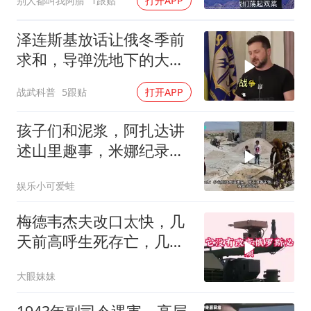
别人都叫我阿腈
1跟贴
打开APP
泽连斯基放话让俄冬季前
求和，导弹洗地下的大饼
画给谁看
战武科普
5跟贴
打开APP
孩子们和泥浆，阿扎达讲
述山里趣事，米娜纪录片
3519（中）
娱乐小可爱蛙
梅德韦杰夫改口太快，几
天前高呼生死存亡，几天
后又换了一个说法
大眼妹妹