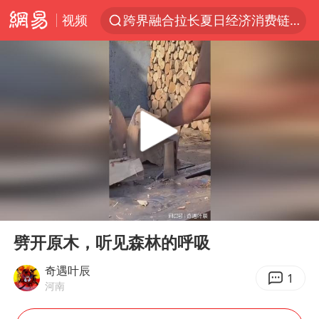
视频
跨界融合拉长夏日经济消费链条
上海轨交全网络地面高架区段限速运行
白海豚逼近浙闽沿海
拜登前列腺癌恶化
上海暴雨红色预警
斯诺克中国公开赛刘宏宇击败霍金斯
2026年7月份居民消费价格同比上涨0.5%
00:00
00:18
伯克希尔净买入约200亿美元股票
Play
Ent
full
“伊斯兰版北约”出现
劈开原木，听见森林的呼吸
武契奇会见泽连斯基有何意图
奇遇叶辰
1
河南
上海大部迎大暴雨