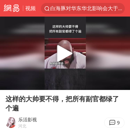
视频
白海豚对华东华北影响会大于巴威
于东来回应胖东来近25年老店年底关闭
以拒绝“和平委员会”的加沙和平计划
浙江省甬江发生2026年第1号洪水
全球最大级别运输船通过长江大桥
白海豚北上或致京津冀暴雨
上海全力守护市民“菜篮子”
00:00
01:31
上门女婿出轨女邻居多年被判重婚罪
Play
Ent
full
香港刷新1884年以来最高气温纪录
这样的大帅要不得，把所有副官都绿了
个遍
美将每月供乌爱国者拦截导弹
国足U17与阿森纳决赛取消 并列冠军
乐活影视
9
河北