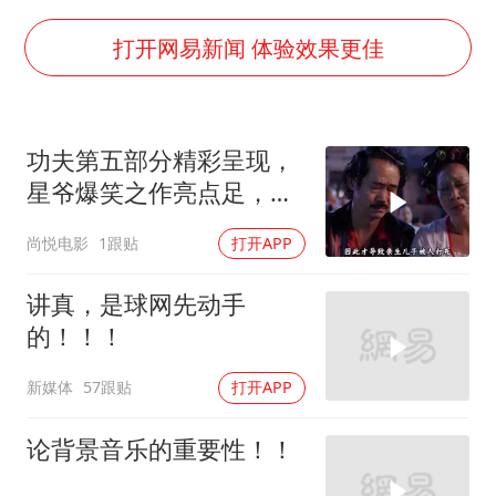
暑期研学游升温 在旅途中增长知识
猫咪过火把节被抹成黑猫
打开网易新闻 体验效果更佳
宝妈给四胞胎取名平安喜乐
构建更高水平的全民健身公共服务体系
功夫第五部分精彩呈现，
暴雨预报为何有时感觉不准
星爷爆笑之作亮点足，艺
总书记点赞的非遗苗绣焕发新生机
术成分相当高
尚悦电影
1跟贴
打开APP
讲真，是球网先动手
的！！！
新媒体
57跟贴
打开APP
论背景音乐的重要性！！