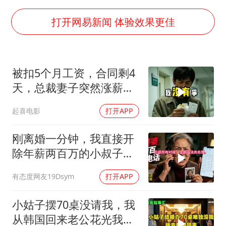
扎哈罗娃批广岛市长不提美国原子弹
泰国一女公务员妆容引争议 本人回应
打开网易新闻 体验效果更佳
女子利用漏洞0元薅走3000多件家电
把党建设得更加坚强有力
被扣5个月工资，合同剩4
关之琳否认与27岁模特的恋情
天，总裁妻子突然涨薪续
多地要求领导干部带头休假
签，我递辞呈她慌了
起喜电影
打开APP
奋进开新局 实干挑大梁
刚离婚一分钟，我直接开
除年薪两百万的小叔子，
前婆婆打两百通电
有态度网友19Dsym
打开APP
小姑子摆70桌没请我，我
从韩国回来老公花光我嫁