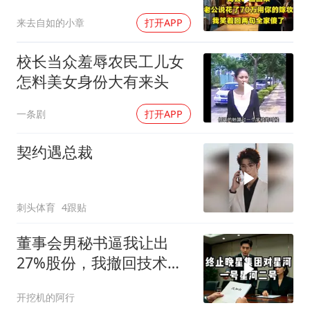
妆，笑两句全家傻了
来去自如的小章
打开APP
校长当众羞辱农民工儿女
怎料美女身份大有来头
一条剧
打开APP
契约遇总裁
刺头体育
4跟贴
董事会男秘书逼我让出
27%股份，我撤回技术
股，公司瞬亏3000亿，她
开挖机的阿行
崩溃