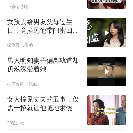
小蜜情感说
了，刚花900万给婆婆换
了套别墅
女孩去给男友父母过生
日，竟撞见他带闺蜜回
家，有意思了
探剧君
6跟贴
男人明知妻子偏离轨道却
仍然深爱着她
柚子剪辑
1跟贴
女人撞见丈夫的丑事，仅
需一招就让他跪地求饶
33追剧社