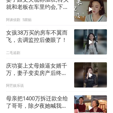
就和老板在车里约会,下秒
结局意外
阿谈侦剧
5跟贴
女孩38万买的房车不翼而
飞，去调监控后傻眼了！
二毛追剧
庆功宴上丈母娘逼女婿千
万，妻子变卖房产后终看
清家人真面目
阿芒娱乐说
母亲把1400万拆迁款全给
了哥哥，除夕夜她喊我回
家，我平静地说：不去