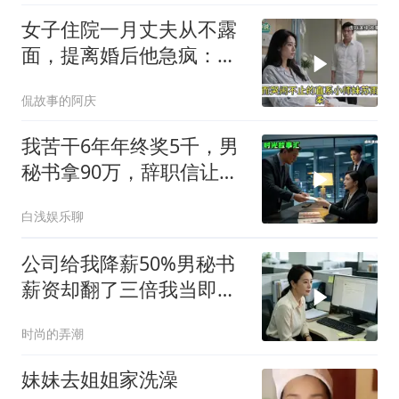
女子住院一月丈夫从不露
面，提离婚后他急疯：想
起我了？
侃故事的阿庆
我苦干6年年终奖5千，男
秘书拿90万，辞职信让女
老板愣住
白浅娱乐聊
公司给我降薪50%男秘书
薪资却翻了三倍我当即提
出离职。总裁妻子失控质
时尚的弄潮
问
妹妹去姐姐家洗澡