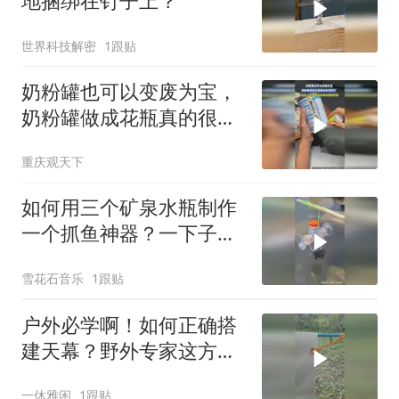
地捆绑在钉子上？
世界科技解密
1跟贴
奶粉罐也可以变废为宝，
奶粉罐做成花瓶真的很漂
亮呀
重庆观天下
如何用三个矿泉水瓶制作
一个抓鱼神器？一下子竟
然抓这么多鱼啊！
雪花石音乐
1跟贴
户外必学啊！如何正确搭
建天幕？野外专家这方法
绝啦！
一休雅闲
1跟贴