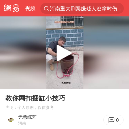
视频
河南重大刑案嫌疑人逃窜时伤害多人
光影经济撬动暑期消费新蓝海
浙江上海等地有大雨或暴雨
马克·艾伦退出斯诺克中国公开赛
西湖突现狂风暴雨 游客瞬间被浇透
隔20米开高仿奶茶店被判赔35万元
金饰克价一夜涨回1300元
00:00
00:15
粉丝穿热巴应援球衣收获拜仁球员签名
Play
Ent
full
新疆景区自驾服务费改为按车收费
教你网扣捆缸小技巧
“不怕六爷挂得多 就怕六爷挂一颗”
声明：个人原创，仅供参考
无恙综艺
多家A股公司收到美国关税退款
0
河南