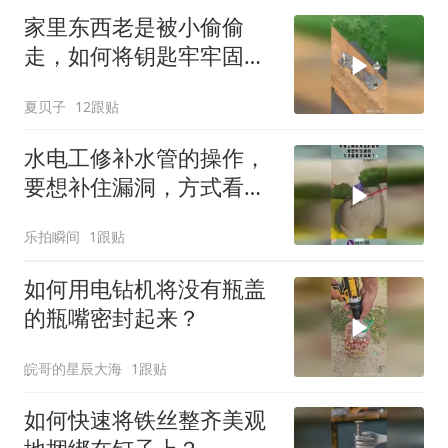
家里东西老是被小偷偷
走，如何将钥匙牢牢固定
起来，看见也无法！
夏贝子
12跟贴
水电工修补水管的操作，
要想补住漏洞，方式看着
太简单了！
乐拍瞬间
1跟贴
如何用电钻机将没有瓶盖
的瓶嘴密封起来？
皖哥的星辰大海
1跟贴
如何快速将铁丝整齐美观