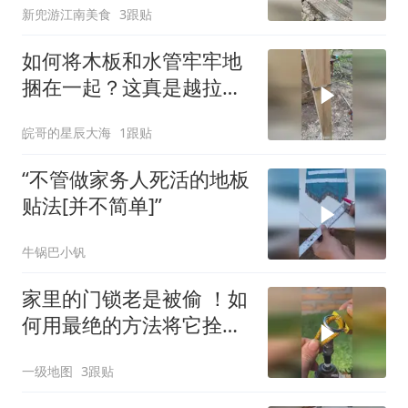
新兜游江南美食
3跟贴
如何将木板和水管牢牢地
捆在一起？这真是越拉越
紧啊！
皖哥的星辰大海
1跟贴
“不管做家务人死活的地板
贴法[并不简单]” ​​​
牛锅巴小钒
家里的门锁老是被偷 ！如
何用最绝的方法将它拴起
来？
一级地图
3跟贴