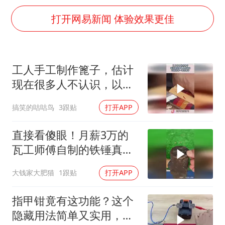
视频丨中国东方电气集团原党组副书记、董事宋致远被查
打开网易新闻 体验效果更佳
直击东北超：哈尔滨vs通辽
香港宏福苑火灾或由烟头引起
白海豚将正面袭击贯穿浙江
工人手工制作篦子，估计
酒店回应车内过夜被收150元
现在很多人不认识，以前
36岁男演员成景区NPC后人气爆棚
的老一辈的梳子！
搞笑的咕咕鸟
3跟贴
打开APP
几元成本的AI广告导致千万市值蒸发
直接看傻眼！月薪3万的
人民的健康、体质、幸福一脉相承
瓦工师傅自制的铁锤真的
是与众不同啊！
大钱家大肥猫
1跟贴
打开APP
指甲钳竟有这功能？这个
隐藏用法简单又实用，很