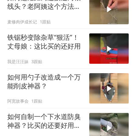
线头？老阿姨这个方法值
得全国推广！
麦修肉伊成长记
1跟贴
铁锯秒变除杂草“狠活”！
丈母娘：这比买的还好用
我是汪汪妹
3跟贴
如何用勺子改造成一个万
能削皮神器？
阿宽故事会
1跟贴
如何自制一个下水道防臭
神器？比买的还要好用
啊！