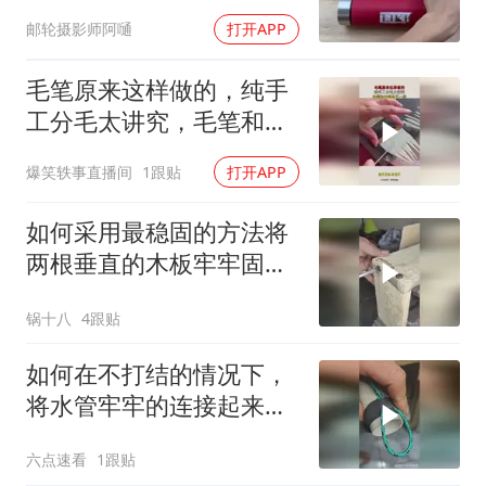
多人还没试过！
邮轮摄影师阿嗵
打开APP
毛笔原来这样做的，纯手
工分毛太讲究，毛笔和毛
笔也不一样！
爆笑轶事直播间
1跟贴
打开APP
如何采用最稳固的方法将
两根垂直的木板牢牢固定
在一起？
锅十八
4跟贴
如何在不打结的情况下，
将水管牢牢的连接起来？
一般人真想不到！
六点速看
1跟贴