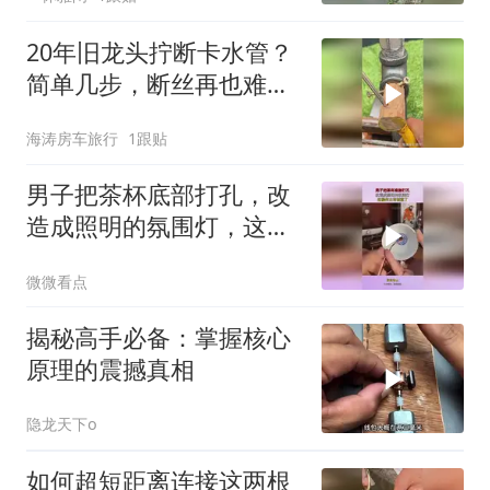
20年旧龙头拧断卡水管？
简单几步，断丝再也难不
倒你
海涛房车旅行
1跟贴
男子把茶杯底部打孔，改
造成照明的氛围灯，这操
作太有创意了！
微微看点
揭秘高手必备：掌握核心
原理的震撼真相
隐龙天下o
如何超短距离连接这两根