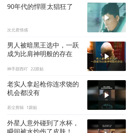
90年代的悍匪太猖狂了
次元君情感
男人被暗黑王选中，一跃
成为比肩神明般的存在
神手甜西吖
22跟贴
老实人拿起枪你连求饶的
机会都没有
若尘剪辑
1跟贴
外星人意外碰到了水杯，
瞬间被水灼伤了皮肤！