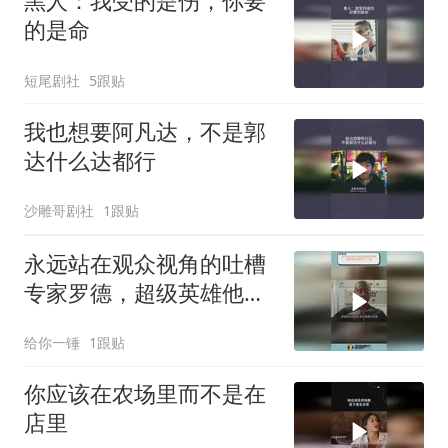
黑人：我受的是伤，你要
的是命
短尾剧社
5跟贴
我也想要阿凡达，不是郭
达什么达都行
沙雕哥剧社
1跟贴
永远站在观众视角的吐槽
专家罗德，超级英雄他都
调侃了个遍
给你一锤
1跟贴
你应该在农场里而不是在
店里