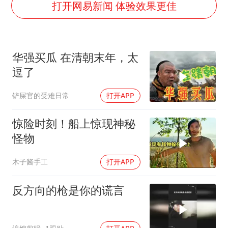
刘浩存百花奖开幕式红裙起舞
打开网易新闻 体验效果更佳
女子网购名牌包发现是自己丢的那只
女儿为争财产堵门阻挠父亲出殡
华强买瓜 在清朝末年，太
万岁山接盘烂尾恒大文旅城
逗了
戚薇谈把脸交给AI
铲屎官的受难日常
打开APP
多个明星演唱会取消
习近平心系体育强国建设
惊险时刻！船上惊现神秘
怪物
木子酱手工
打开APP
反方向的枪是你的谎言