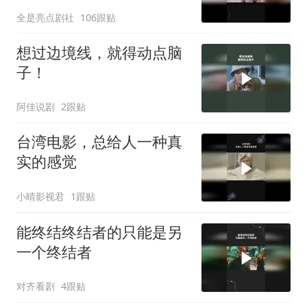
全是亮点剧社
106跟贴
想过边境线，就得动点脑
子！
阿佳说剧
2跟贴
台湾电影，总给人一种真
实的感觉
小晴影视君
1跟贴
能终结终结者的只能是另
一个终结者
对齐看剧
4跟贴