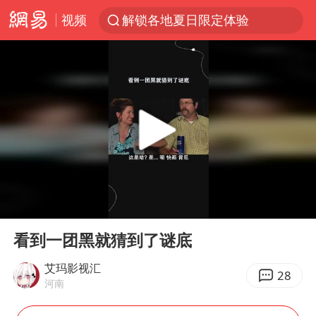
视频
解锁各地夏日限定体验
视频丨中国东方电气集团原党组副书记、董事宋致远被查
四川宜宾市珙县发生3.4级地震
台风白海豚闭眼浙江上海处于危险半圆
白海豚将正面袭击贯穿浙江
香港宏福苑火灾或由烟头引起
中国父女泰国骑摩托车坠崖1死1伤
00:00
00:17
浙江台州《告全体市民书》
Play
Ent
full
网约车司机充电时猝死保险拒赔
看到一团黑就猜到了谜底
周末打虎 宋致远被查
艾玛影视汇
28
河南
郑丽文：台湾从来没有“独立”过