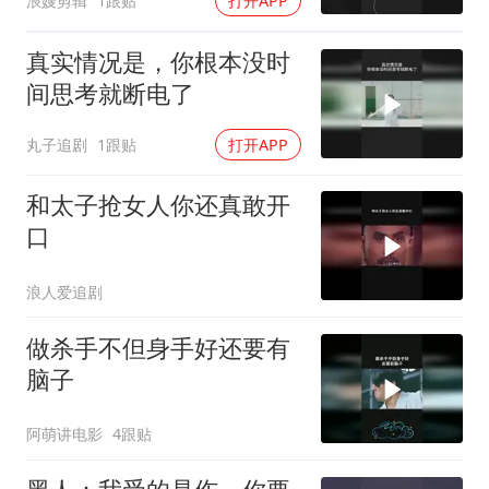
浪嫂剪辑
1跟贴
打开APP
真实情况是，你根本没时
间思考就断电了
丸子追剧
1跟贴
打开APP
和太子抢女人你还真敢开
口
浪人爱追剧
做杀手不但身手好还要有
脑子
阿萌讲电影
4跟贴