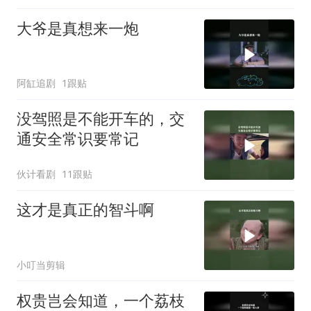
大爷是真想来一炮
阿缸追剧
1跟贴
没驾照是不能开车的，交
通安全常识要常记
伙计看剧
11跟贴
这才是真正的智斗啊
小叮当剪辑
权贵岂会知道，一个荔枝