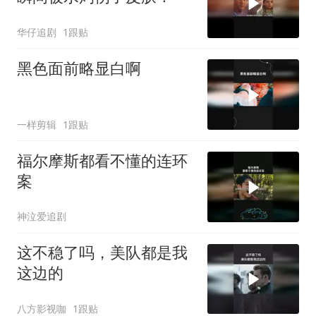
华仔追剧
1跟贴
黑色面前略显白啊
一样剪辑
1跟贴
福尔摩斯都看不懂的连环
案
神泣爱追剧
这不稳了吗，美队都是我
这边的
八方影视咖
1跟贴