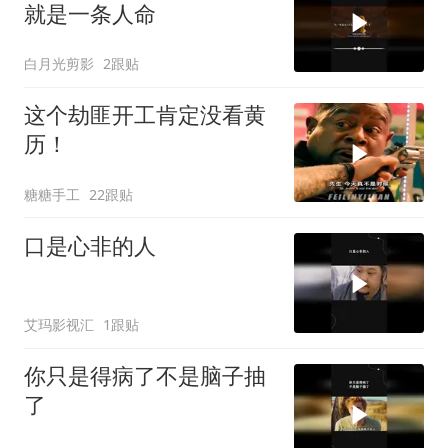
就是一条人命
白月光剪影
2跟贴
这个劫匪开工肯定没看黄
历！
糖糖手工
22跟贴
口是心非的人
艾玛影视汇
1跟贴
你只是得病了不是脑子抽
了