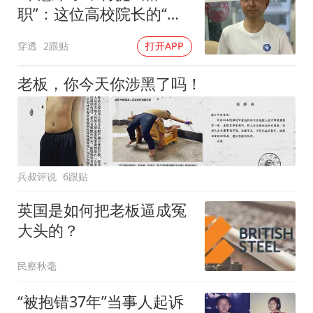
职”：这位高校院长的“任
性”耐人寻味
穿透
2跟贴
打开APP
老板，你今天你涉黑了吗！
兵叔评说
6跟贴
英国是如何把老板逼成冤
大头的？
民察秋毫
“被抱错37年”当事人起诉