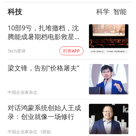
科技
科学
智能
10部9亏，扎堆撤档，沈
腾能成暑期档电影救星
吗？
Tech星球
打开APP
梁文锋，告别“价格屠夫”
中国企业家杂志
对话鸿蒙系统创始人王成
录：创业就像一场修行
中国企业家杂志
1跟贴