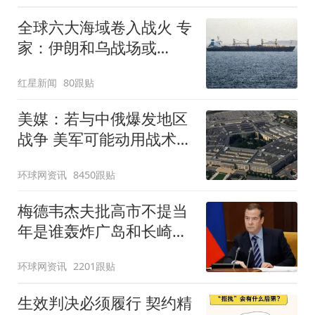
全球六大海域卷入战火 专
家：伊朗和乌战场或
正"连接"
红星新闻
80跟贴
美媒：若与中俄爆发地区
战争 美军可能动用战术核
武器
环球网资讯
8450跟贴
梅德韦杰夫批高市不提当
年是谁轰炸广岛和长崎：
耻辱
环球网资讯
2201跟贴
生效判决必须履行 契约精