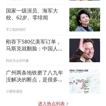
国家一级演员、海军大
校、62岁、零绯闻
手工制作阿歼
刚吞下580亿美军订单，
马斯克就翻脸：中国人、
中国设备全清退
到此为止的印象
广州两条地铁磨了八九年
没解决的断点，是很多人
一天绕路40公里的返工
小蜜情感说
进入热点列表