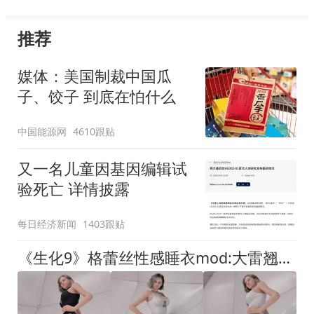
推荐
媒体：美国制裁中国瓜
子、饺子 到底在怕什么
中国能源网
4610跟贴
又一名儿童因基因编辑试
验死亡 详情披露
每日经济新闻
1403跟贴
《生化9》格蕾丝性感睡衣mod:大雷翘臀 还有湿身效果