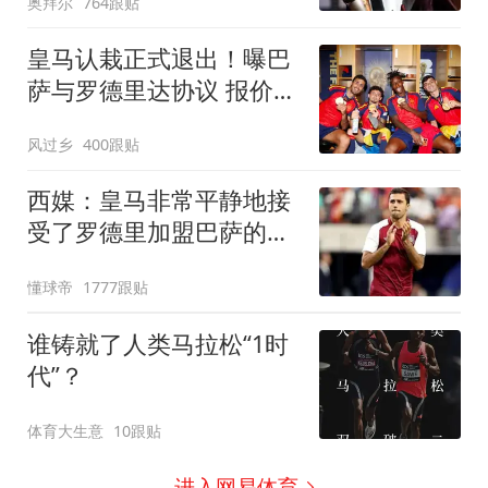
奥拜尔
764跟贴
皇马认栽正式退出！曝巴
萨与罗德里达协议 报价
6000万欧与曼城谈判
风过乡
400跟贴
西媒：皇马非常平静地接
受了罗德里加盟巴萨的决
定
懂球帝
1777跟贴
谁铸就了人类马拉松“1时
代”？
体育大生意
10跟贴
进入网易体育