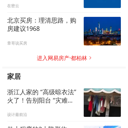
在密云
北京买房：理清思路，购
房建议1968
章哥说买房
进入网易房产·都柏林
家居
浙江人家的 “高级晾衣法”
火了！告别阳台 “灾难现
场”，3 招让家居颜值翻倍
设计最前沿