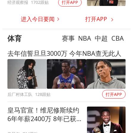
经济观察报
1702跟贴
打开APP
进入今日要闻
打开APP
体育
赛事
NBA
中超
CBA
去年信誓旦旦3000万 今年NBA查无此人
后厂村体工队
128跟贴
打开APP
皇马官宣！维尼修斯续约
6年年薪2400万 8年已获
14冠