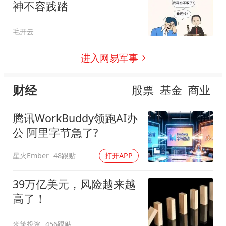
神不容践踏
毛开云
进入网易军事
财经
股票
基金
商业
腾讯WorkBuddy领跑AI办
公 阿里字节急了?
星火Ember
48跟贴
打开APP
39万亿美元，风险越来越
高了！
米筐投资
456跟贴