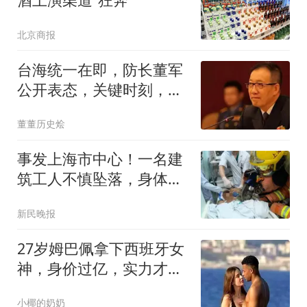
北京商报
台海统一在即，防长董军
公开表态，关键时刻，解
放军远火首次曝光
董董历史烩
事发上海市中心！一名建
筑工人不慎坠落，身体被
3根钢筋刺穿，无法移动
新民晚报
27岁姆巴佩拿下西班牙女
神，身价过亿，实力才是
硬通货
小椰的奶奶