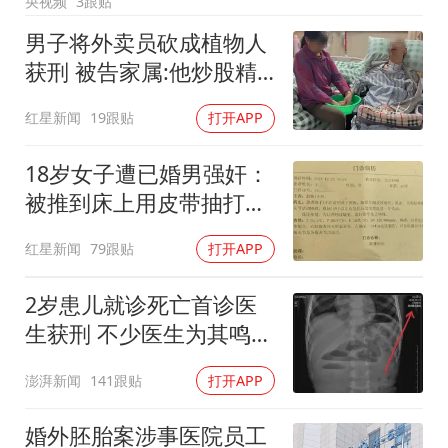
央视频
3跟贴
广东雷州通报特教老师招聘违规事件
男子将外卖员砍成植物人
两名乘客在飞机上因调节座椅起冲突
获刑 被告家属:他炒股精
AI会终结印度“外包神话”吗
神异常
红星新闻
19跟贴
打开APP
夯实基础开新局
18岁女子遭已婚男强奸：
被推到床上用皮带抽打后
强奸
红星新闻
79跟贴
打开APP
2岁患儿就诊死亡首诊医
生获刑 不少医生为其鸣不
平
澎湃新闻
141跟贴
打开APP
婚外胚胎案涉事医院员工