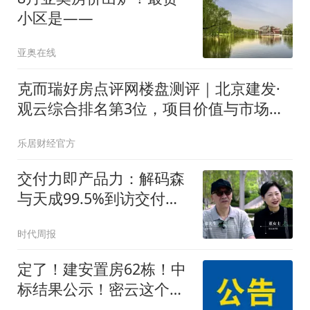
小区是——
亚奥在线
克而瑞好房点评网楼盘测评｜北京建发·
观云综合排名第3位，项目价值与市场口
碑双项领先
乐居财经官方
交付力即产品力：解码森
与天成99.5%到访交付率
背后的价值逻辑
时代周报
定了！建安置房62栋！中
标结果公示！密云这个村
拆迁！