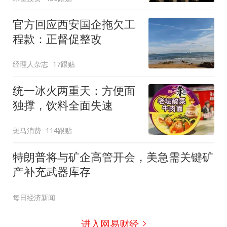
官方回应西安国企拖欠工
程款：正督促整改
经理人杂志
17跟贴
统一冰火两重天：方便面
独撑，饮料全面失速
斑马消费
114跟贴
特朗普将与矿企高管开会，美急需关键矿
产补充武器库存
每日经济新闻
进入网易财经