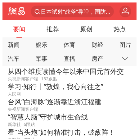
日本试射“战斧”导弹，国防部回应
曝韩国足协为外籍裁判员安排色情招待
要闻
推荐
原创
热点
四川宜宾市高县4.9级地震致1人死亡
新闻
娱乐
体育
财经
图片
向鹏0-3不敌张本智和
汽车
军事
直播
房产
科技
百花奖开幕式
从四个维度读懂今年以来中国元首外交
“新疆阿勒泰八月能滑雪”不实
公益
视频
手机
数码
本地
央视新闻客户端
152跟贴
我国外贸延续良好增长态势
学习·知行丨“敦煌，我心向往之”
网易号
时尚
家居
跟贴
游戏
刘国正说向鹏打得很窝囊
人民网
教育
公开课
健康
旅游
亲子
台风“白海豚”逐渐靠近浙江福建
陈幸同晋级WTT横滨冠军赛8强
央视新闻客户端
艺术
双创
小说
数字藏品
“智慧大脑”守护城市生命线
国防部：坚决反制任何闹海挑衅图谋
新华社
6跟贴
宇树科技中一签需缴款7.54万元
看“当头炮”如何精准打击，破敌阵！