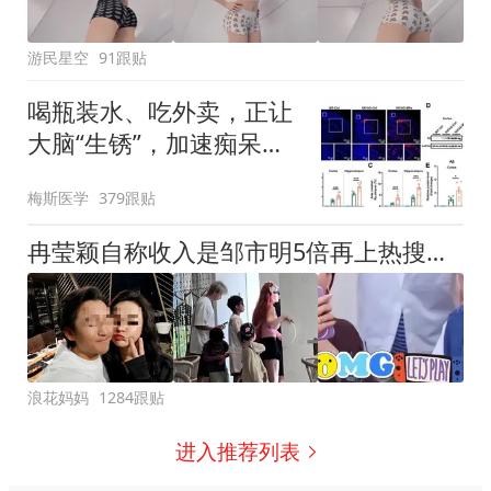
游民星空
91跟贴
喝瓶装水、吃外卖，正让
大脑“生锈”，加速痴呆！
复旦大学最新：微塑料搅
梅斯医学
379跟贴
乱肠道菌群，“偷走”牛磺
酸，加速记忆崩塌，助推
冉莹颖自称收入是邹市明5倍再上热搜，网友细扒发现拳王0收入的原因
阿尔茨海默病
浪花妈妈
1284跟贴
进入推荐列表