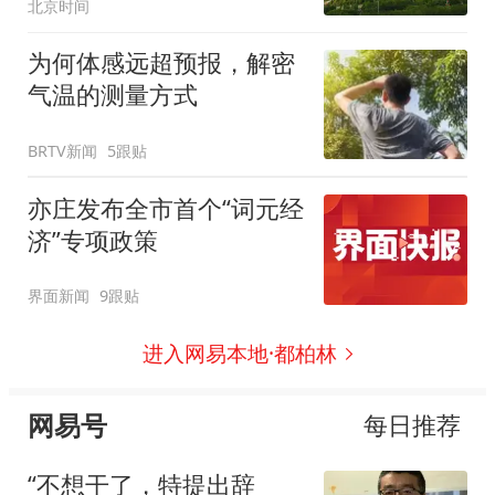
北京时间
为何体感远超预报，解密
气温的测量方式
BRTV新闻
5跟贴
亦庄发布全市首个“词元经
济”专项政策
界面新闻
9跟贴
进入网易本地·都柏林
网易号
每日推荐
“不想干了，特提出辞