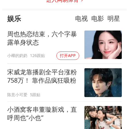
娱乐
电视
电影
明星
周也热恋结束，六个字暴
露单身状态
小椰的奶奶
126跟贴
打开APP
宋威龙靠播剧全平台涨粉
758万！ 靠作品疯狂吸粉
陈意小可爱
5跟贴
小酒窝客串董璇新戏，直
呼周也“小也”