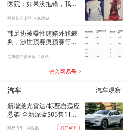
医院：如果没抱错，我不
需要放弃学业早早打工，
网易新闻出品
406跟贴
不会吃那么多苦
韩足协被曝性贿赂外籍裁
判，涉世预赛奥预赛等，
这种操作在韩国常见吗？
贵重物品爱美食
2跟贴
韩国奥运铜牌会被剥夺
吗？
进入网易号
汽车
汽车观察
新增激光雷达/标配自适应
悬架 全新深蓝S05售11.59
万起
网易汽车
24跟贴
打开APP