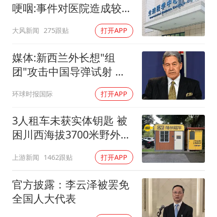
哽咽:事件对医院造成较大
冲击
大风新闻
275跟贴
打开APP
媒体:新西兰外长想"组
团"攻击中国导弹试射 结
果被打脸
环球时报国际
打开APP
3人租车未获实体钥匙 被
困川西海拔3700米野外10
余小时
上游新闻
1462跟贴
打开APP
官方披露：李云泽被罢免
全国人大代表