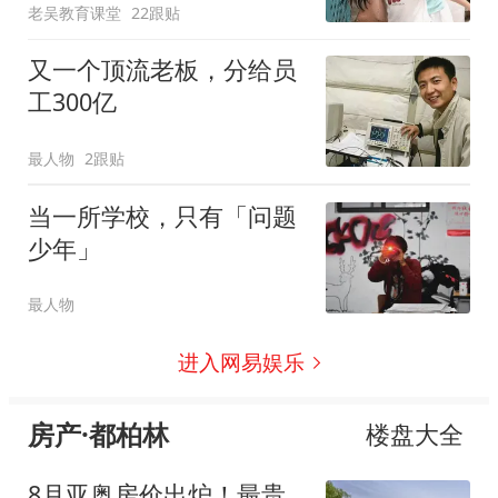
老吴教育课堂
22跟贴
又一个顶流老板，分给员
工300亿
最人物
2跟贴
当一所学校，只有「问题
少年」
最人物
进入网易娱乐
房产·都柏林
楼盘大全
8月亚奥房价出炉！最贵