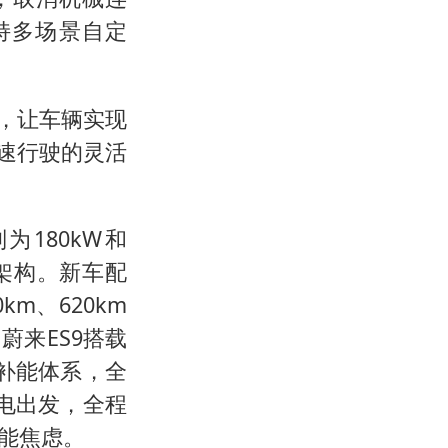
持多场景自定
度，让车辆实现
低速行驶的灵活
180kW和
压架构。新车配
km、620km
来ES9搭载
 补能体系，全
电出发，全程
能焦虑。