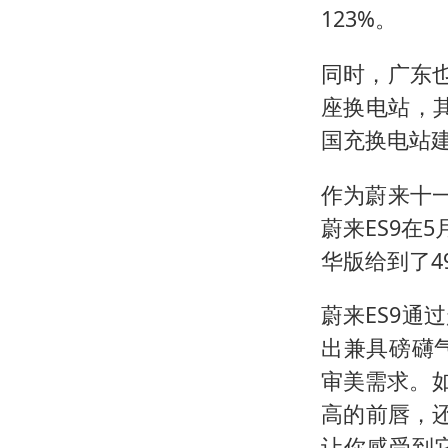
123%。
同时，广东
座换电站，其
国充换电站建
作为蔚来十
蔚来ES9在
华版给到了49
蔚来ES9
出兼具磅礴
审美需求。如
高的前唇，还
让你感受到