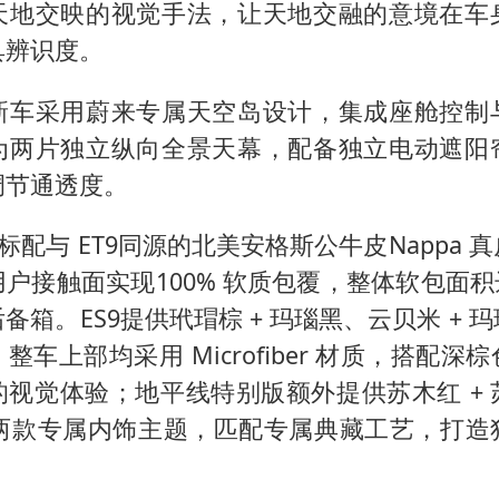
天地交映的视觉手法，让天地交融的意境在车
具辨识度。
新车采用蔚来专属天空岛设计，集成座舱控制
为两片独立纵向全景天幕，配备独立电动遮阳
调节通透度。
系标配与 ET9同源的北美安格斯公牛皮Nappa 
户接触面实现100% 软质包覆，整体软包面积达
备箱。ES9提供玳瑁棕 + 玛瑙黑、云贝米 + 
整车上部均采用 Microfiber 材质，搭配深
的视觉体验；地平线特别版额外提供苏木红 + 
可棕两款专属内饰主题，匹配专属典藏工艺，打造