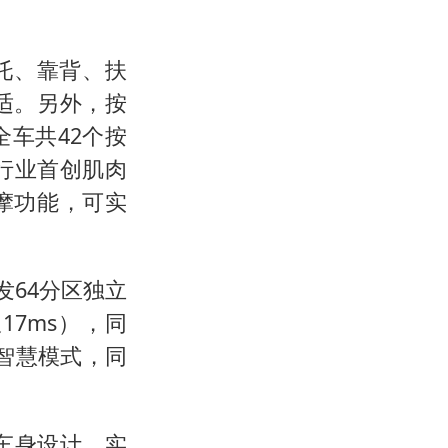
托、靠背、扶
适。另外，按
车共42个按
行业首创肌肉
摩功能，可实
发64分区独立
17ms），同
大智慧模式，同
车身设计，实