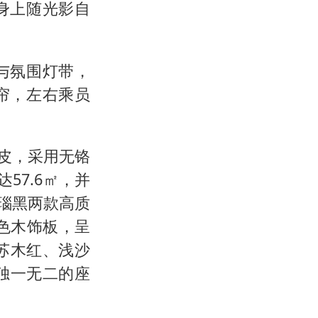
身上随光影自
与氛围灯带，
帘，左右乘员
真皮，采用无铬
57.6㎡，并
玛瑙黑两款高质
棕色木饰板，呈
苏木红、浅沙
独一无二的座