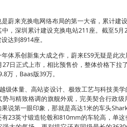
公司“上四休三”但要降薪1000元
47岁妈妈突然产女 26岁女儿：很震惊
也是蔚来充换电网络布局的第一大省，累计建设充
97岁英国奶奶飞上天再破吉尼斯纪录
中，深圳累计建设充换电站211座。截至5月
中国稀土盘中涨停
设达到8914座。
OpenAI为免费用户升级GPT-5.6 Luna
一年体系创新集大成之作，蔚来ES9无疑是此次
“中国蔬菜之乡”最高温达41.8℃
5月27日正式上市，相比预售价，整体价格下拉
27岁女子成组织卖淫集团主犯被通缉
.8万，Baas版39万。
如何把百年大党建设得更加坚强有力？
通过越级体量、高站姿设计、极致工艺与科技美学
气势与精致格调的旗舰外观，完美契合行政级
果说第一眼印象，那就是高达1米的车头Shark 
有23英寸锻造轮毂和810mm的车轮高，单
它强大的气场，更别提它还有同级最长的3630