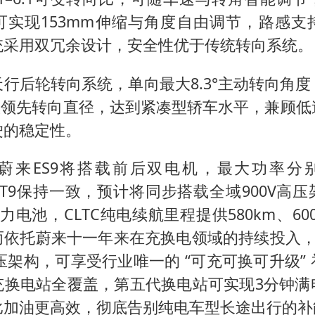
可实现153mm伸缩与角度自由调节，路感支
统采用双冗余设计，安全性优于传统转向系统。
行后轮转向系统，单向最大8.3°主动转向角
同级领先转向直径，达到紧凑型轿车水平，兼顾
驶的稳定性。
蔚来ES9将搭载前后双电机，最大功率分别为
与ET9保持一致，预计将同步搭载全域900V高
动力电池，CLTC纯电续航里程提供580km、600
而依托蔚来十一年来在充换电领域的持续投入，蔚
高压架构，可享受行业唯一的 “可充可换可升级”
充换电站全覆盖，第五代换电站可实现3分钟满
比加油更高效，彻底告别纯电车型长途出行的补