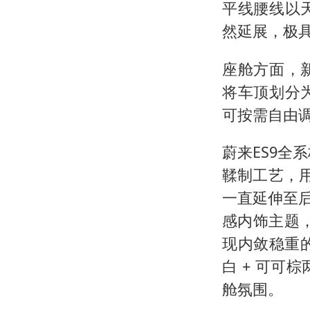
平线腰线以
然延展，极
座舱方面，
将车顶划分
可按需自由
蔚来ES9全
鞣制工艺，用
一直延伸至后
感内饰主题，
现内敛稳重
白 + 可
舱氛围。