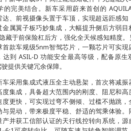
的完美结合。新车采用蔚来首创的 AQUIL
雷达、前视摄像头置于车顶，实现超远距感知
过金属翼子板巧妙集成，大幅提升侧后方弱目
雷达隐藏于前保险杠后方，强化全天候感知精度。
球首款车规级5nm智驾芯片，一颗芯片可实现
达到 ASIL-D 功能安全最高等级，配备原
驾驶提供关键冗余保障。
新车采用集成式液压全主动悬架，首次将减振
高度集成，具备超大范围内的刚度、阻尼和高
速度更快，可实现过弯不侧倾、过槛不抛跳，
动与晃动，带来极度平稳、舒适的驾乘体验。
量产并获工信部认证的天行线控转向系统，源
:1–6:1可变转向比，可随车速与转角智能调