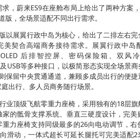
需求，蔚来ES9在座舱布局上给出了两种方案，
通道版，全场景适配不同出行需求。
岛版以展翼行政中岛为核心，给出了二排左右完
完美契合高端商务接待需求。展翼行政中岛
 OLED 后排智控屏、密码保险箱、双风
0W以及USB等多种接口，以极简形态实现全场景
版则保留中央贯通通道，兼顾多成员出行的便捷
家庭出行、多人员商务随行场景。
载行业顶级飞航零重力座椅，采用独有的18层
独家的骶骨支撑系统、垂直三硬度设计，完美
零重力座椅支持同级最多的26向电动调节，右
 横向滑动，一体式超长可延长腿托可完美适配