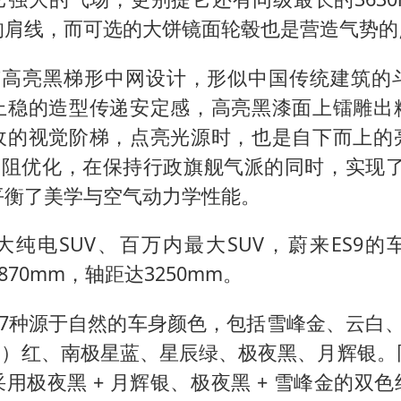
的肩线，而可选的大饼镜面轮毂也是营造气势的
还有高亮黑梯形中网设计，形似中国传统建筑的
上稳的造型传递安定感，高亮黑漆面上镭雕出
收的视觉阶梯，点亮光源时，也是自下而上的
 处风阻优化，在保持行政旗舰气派的同时，实现了0
平衡了美学与空气动力学性能。
大纯电SUV、百万内最大SUV，蔚来ES9的
9/1870mm，轴距达3250mm。
供7种源于自然的车身颜色，包括雪峰金、云白、
片
）红、南极星蓝、星辰绿、极夜黑、月辉银。
用极夜黑 + 月辉银、极夜黑 + 雪峰金的双