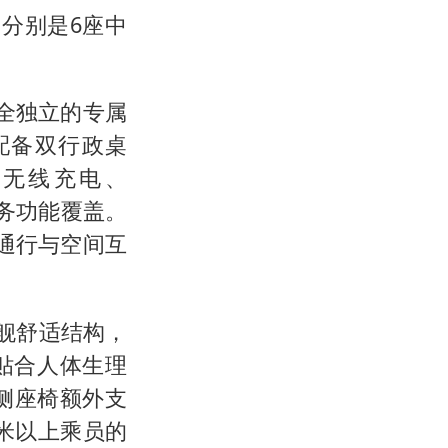
分别是6座中
全独立的专属
配备双行政桌
冷无线充电、
商务功能覆盖。
通行与空间互
旗舰舒适结构，
贴合人体生理
侧座椅额外支
2米以上乘员的