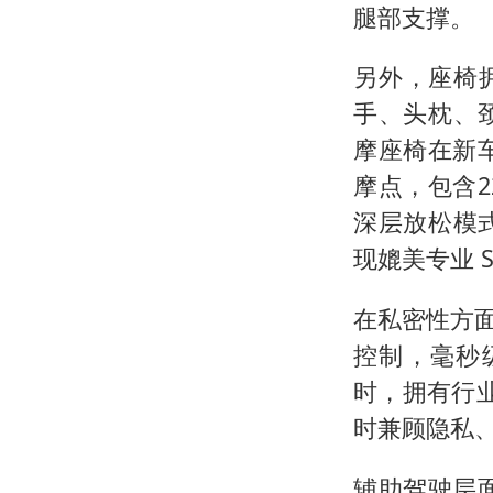
腿部支撑。
另外，座椅
手、头枕、
摩座椅在新
摩点，包含
深层放松模
现媲美专业 
在私密性方面
控制，毫秒级
时，拥有行业
时兼顾隐私
辅助驾驶层