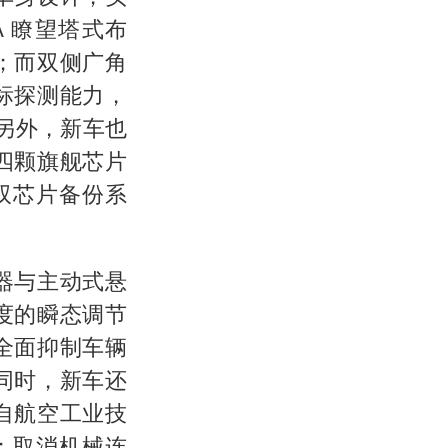
A 瞭望塔式布
；而双侧广角
标探测能力，
另外，新车也
四颗旗舰芯片
生双芯片备份系
器与主动式悬
度的瞬态调节
全面抑制车辆
同时，新车还
自航空工业技
节；取消机械连