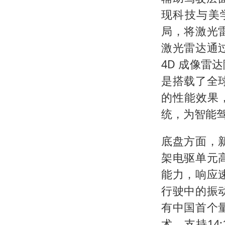
现科技与美学
局，将激光
激光雷达通
4D 成像
是搭载了全
的性能效果，
统，为智能
底盘方面，
架电驱单元
能力，响应
行驶中的振
有中国首个
术，支持14