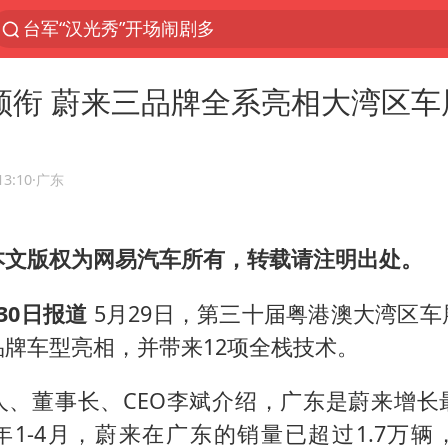
台军“汉光秀”开场闹剧多
夜幕落下 运动上场
9领衔 蔚来三品牌全系亮相大湾区车
泰交通部副部长回应中国人遭歧视手势
改名后的“青海拉面”店
泸溪河：桃酥吃出金属牙冠视频不实
13:10
·广东
1岁宝宝碰坏纸巾盒 宝妈被索赔924元
本文版权为网易汽车所有，转载请注明出处。
985博士后被曝在妻子孕期出轨后续
男子结婚8年3个女儿均非亲生
30日报道
5月29日，第三十届粤港澳大湾区
台风白海豚逼近 暴雨大暴雨来袭
牌车型亮相，并带来12项全栈技术。
“空调24小时开着更省电”不实
人、董事长、CEO李斌介绍，广东是蔚来增长
男子杀人后逃进深山21年活得像野人
年1-4月，蔚来在广东的销量已超过1.7万辆