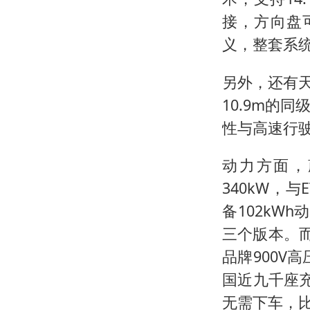
接，方向盘
义，整套系
另外，还有天
10.9m的
性与高速行
动力方面，
340kW，
备102kWh
三个版本。
品牌900V
国近九千座
无需下车，