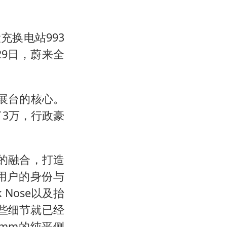
换电站993
29日，蔚来全
展台的核心。
了3万，行政豪
的融合，打造
用户的身份与
Nose以及抬
这些细节就已经
mm的纯平侧