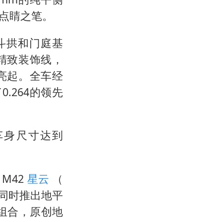
点睛之笔。
斗拱和门庭基
精致装饰线，
亮起。全车经
.264的领先
车身尺寸达到
M42
星云
（
同时推出地平
色组合，原创地