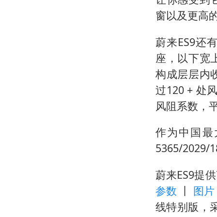
窗以及更高
蔚来ES9
座，以下宽
构成层层内
过120 +
风阻系数，
作为中国最
5365/202
蔚来ES9提
参数
丨
图
线特别版，采