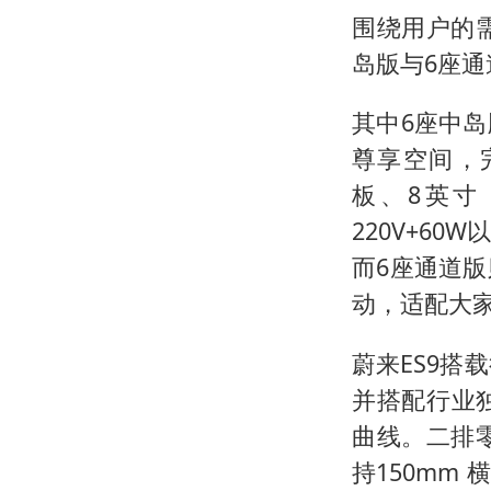
围绕用户的
岛版与6座
其中6座中
尊享空间，
板、8英寸
220V+6
而6座通道
动，适配大
蔚来ES9搭
并搭配行业
曲线。二排
持150mm