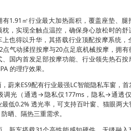
拥有1.91㎡行业最大加热面积，覆盖座垫、腿
颈枕，实现全触点温控，确保身心放松时的舒
车上也得以升华，其搭载行业顶配按摩系统，全
22点气动揉捏按摩与20点足底机械按摩，拥有
式、国内首发足部按摩功能、行业领先热石按
SPA 的理疗效果。
，蔚来ES9配有行业最强LC智能隐私车窗，首
调光（通透→隐私仅177ms，隐私→通透仅
最低0.2% 透光率，可支持百叶窗、猫眼两
、防晒、隔热三重需求。
面，新车搭载31个高性能感知硬件，无缝融入