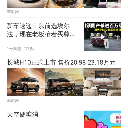
车质网
新车速递丨以前选埃尔
法，现在老板抢着买尊界
V800？
1号车盟
1跟贴
长城H10正式上市 售价20.98-23.18万元
车质网
天空硬糖消