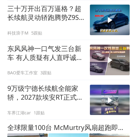
三十万开出百万逼格？超
长续航灵动轿跑腾势Z9S
彻底颠覆认知！
科技浪子M
5跟贴
东风风神一口气发三台新
车 有人质疑有人直呼诚意
拉满
BAO爱车工作室
3跟贴
9万级宁德长续航全能家
轿，2027款埃安RT正式上
市
车界江湖car
1跟贴
全球限量100台 McMurtry风扇超跑即将亮相