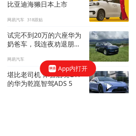
比亚迪海獭日本上市
网易汽车
318跟贴
试完不到20万的六座华为
奶爸车，我连夜劝退朋
友...
网易汽车
App内打开
堪比老司机 体验启境GT7
的华为乾崑智驾ADS 5
网易汽车
华为这波硬核黑科技，只
有这台车不用等！