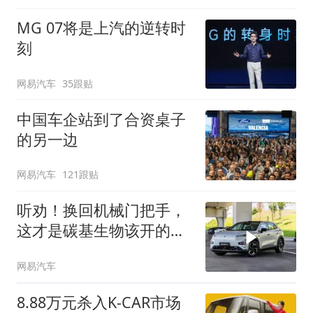
MG 07将是上汽的逆转时
刻
网易汽车
35跟贴
中国车企站到了合资桌子
的另一边
网易汽车
121跟贴
听劝！换回机械门把手，
这才是碳基生物该开的
车！
网易汽车
8.88万元杀入K-CAR市场