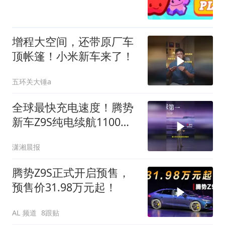
增程大空间，还带原厂车
顶帐篷！小米新车来了！
五环关大锤a
全球最快充电速度！腾势
新车Z9S纯电续航1100公
里，李慧：充电和加油一
潇湘晨报
样快
腾势Z9S正式开启预售，
预售价31.98万元起！
AL 频道
8跟贴