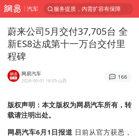
汽车
服务提质，内需扩容有保障
周杰伦方辟谣“私生子”传闻
蔚来公司5月交付37,705台 全
逃犯看演唱会 刚出地铁就被逮住
新ES8达成第十一万台交付里
台风白海豚可能在浙江登陆
程碑
因凡蒂诺首次公开道歉
41岁女子为鼓励女儿考上985研究生
网易汽车
166
38岁山东财大教授刘海明逝世
2026-06-01 18:05
·山西
《Monica》填词人黎彼得去世
人贩子“梅姨”真名谢家梅
版权声明：本文版权为网易汽车所有，转
载请注明出处。
“银行午休1.5小时”留个窗口行不行
A股创业板指低开1.78%
网易汽车6月1日报道
日前从官方获悉，