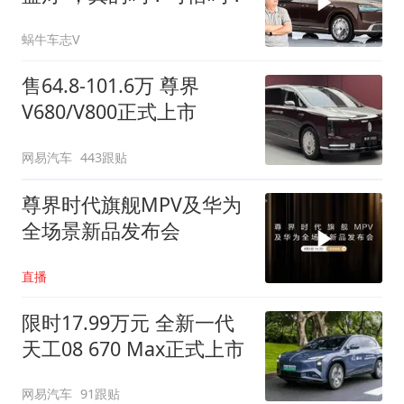
蜗牛车志V
售64.8-101.6万 尊界
V680/V800正式上市
网易汽车
443跟贴
尊界时代旗舰MPV及华为
全场景新品发布会
直播
限时17.99万元 全新一代
天工08 670 Max正式上市
网易汽车
91跟贴