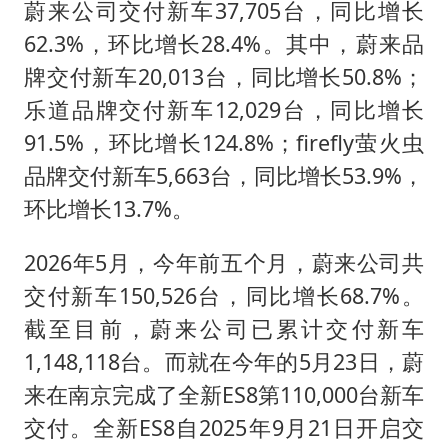
蜜雪冰城员工抽烟收银 门店现已停业
蔚来公司交付新车37,705台，同比增长
陕西柞水遭遇暴雨五千余户群众转移
62.3%，环比增长28.4%。其中，蔚来品
牌交付新车20,013台，同比增长50.8%；
汕头市政府被约谈
乐道品牌交付新车12,029台，同比增长
嘲讽周星驰无儿女没朋友 李修贤道歉
91.5%，环比增长124.8%；firefly萤火虫
董路致歉：泰国10岁黑人父母是伪造的
品牌交付新车5,663台，同比增长53.9%，
外交部回应日本将中国列为最大挑战
环比增长13.7%。
坚持党全面领导和党中央集中统一领导
2026年5月，今年前五个月，蔚来公司共
交付新车150,526台，同比增长68.7%。
截至目前，蔚来公司已累计交付新车
1,148,118台。而就在今年的5月23日，蔚
来在南京完成了全新ES8第110,000台新车
交付。全新ES8自2025年9月21日开启交