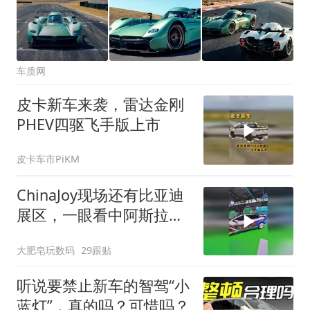
车质网
皮卡新车来袭，雷达金刚
PHEV四驱飞手版上市
皮卡车市PiKM
ChinaJoy现场还有比亚迪
展区，一眼看中阿斯拉达
涂装的腾势Z9GT，真帅啊
大肥皂玩数码
29跟贴
听说要禁止新车的智驾“小
蓝灯”，真的吗？可惜吗？