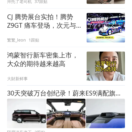
拜托了老司机
37跟贴
CJ 腾势展台实拍！腾势
Z9GT 痛车登场，次元与
豪华轿跑碰撞
繁繁_leon
1跟贴
鸿蒙智行新车密集上市，
大众的期待越来越高
大財新鲜事
30天突破万台创纪录！蔚来ES9满配旗舰，重新定义50万级SUV天花板