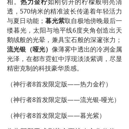
相。
热力金柠
如刚切开的柠檬般明亮清
透，570纳米的精准波长传递着年轻活力
与夏日动能；
暮光紫
取自极地傍晚最后一
缕暮光，太阳与地平线6度夹角创造出天
鹅绒般的光晕，兼具宝石般的深邃张力；
流光银（哑光）
像薄雾中透出的冷冽金属
光泽，在都市霓虹中浮现淡淡紫调，尽显
精密克制的科技豪华质感。
（神行者8首发限定版——热力金柠）
（神行者8首发限定版——流光银-哑光）
（神行者8首发限定版——暮光紫）