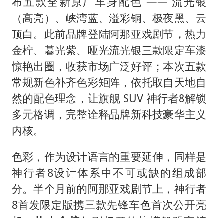
上门女婿出轨女邻居多年被判重婚罪
布五款全新原厂车身配色 —— 流光银
（高亮）、峡湾蓝、溢彩铜、极夜黑、云
《龙餐馆》 冲奖
顶白。此前品牌登陆阿那亚戏剧节，热力
笔试第一被劝弃考涉事副校长被撤职
金柠、暮光紫、哑光流光银三款限定车漆
构建更高水平的全民健身公共服务体系
惊艳出圈，收获市场广泛好评；本次五款
香港高温刷新历史纪录
常规新色补齐色彩矩阵，依托取自天地自
灌溉水坝被隔成鱼塘 村民投诉20余年
然的配色理念，让旗舰 SUV 神行者8解锁
韩军前线部队连曝丑闻
多元格调，完整诠释品牌新科技豪华主义
内核。
上海有出现龙卷潜势
奋力开创中国式现代化建设新局面
色彩，作为设计语言的重要延伸，同样是
神行者8设计体系中不可或缺的组成部
分。半个月前的阿那亚戏剧节上，神行者
8首发限定版携三款先锋车色首次公开亮