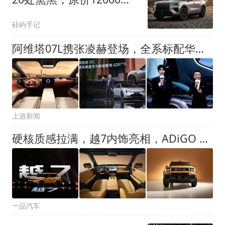
限时5000元
硅屿手记
阿维塔07L携张凌赫登场，全系标配华为ADS 5智驾，上市价22.99万元起
上游新闻
硬核质感拉满，越7内饰亮相，ADiGO 7.0打造沉浸式座舱体验
一品汽车