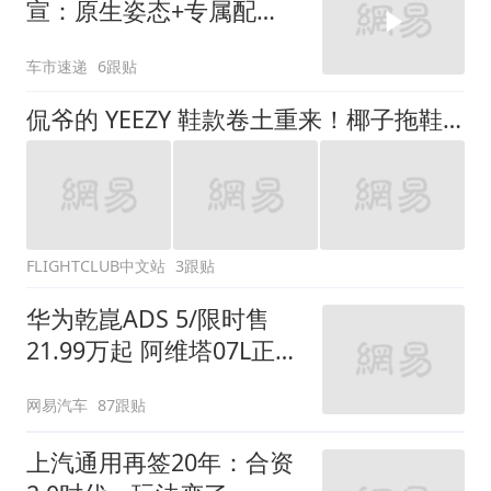
宣：原生姿态+专属配
色，重塑运动轿跑新风
车市速递
6跟贴
侃爷的 YEEZY 鞋款卷土重来！椰子拖鞋即将大规模发售！
FLIGHTCLUB中文站
3跟贴
华为乾崑ADS 5/限时售
21.99万起 阿维塔07L正式
上市
网易汽车
87跟贴
上汽通用再签20年：合资