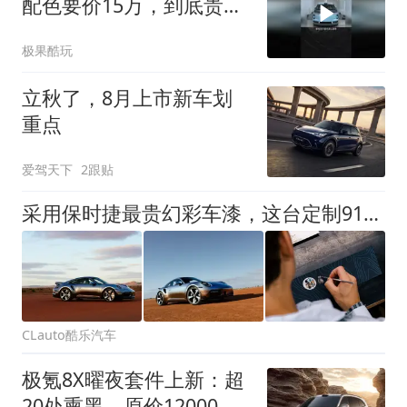
配色要价15万，到底贵在
哪？
极果酷玩
立秋了，8月上市新车划
重点
爱驾天下
2跟贴
采用保时捷最贵幻彩车漆，这台定制911 Turbo S Land Down Under细节满满 | 酷乐汽车
CLauto酷乐汽车
极氪8X曜夜套件上新：超
20处熏黑，原价12000元