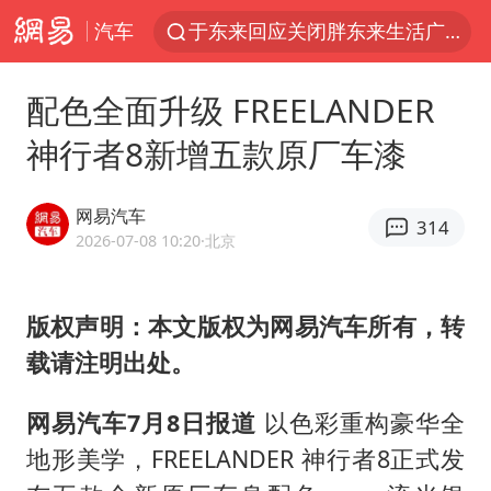
汽车
于东来回应关闭胖东来生活广场店
杭州机场已取消航班388架次
配色全面升级 FREELANDER
上半年我国经营主体结构持续优化
神行者8新增五款原厂车漆
广西公开征集涉黑涉恶犯罪线索
白海豚将给京津冀带来大暴雨
网易汽车
314
中国籍豪华游艇富商之子在泰国被杀
2026-07-08 10:20
·北京
上海中心千吨“镇楼神器”摆动明显
版权声明：本文版权为网易汽车所有，转
浙江省委书记王浩再调度：该停下的坚决停下来，让社会面静下来
载请注明出处。
《披荆斩棘2026》阵容官宣
以军士兵把枪口对准中国记者
网易汽车7月8日报道
以色彩重构豪华全
国足U17与阿森纳决赛取消 并列冠军
地形美学，FREELANDER 神行者8正式发