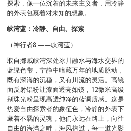
探索，像一位沉着的未来主义者，用冷静
的外表包裹着对未知的想象。
峡湾蓝：冷静、自由、探索
（神行者8 ——峡湾蓝）
取自挪威峡湾深处冰川融水与海水交界的
蓝绿色带，宁静中暗藏万年的地质脉动，
既有深海的沉稳，又有川流的灵活。高镜
面反射铝粉让漆面透亮如镜，12微米高级
别珠光粉呈现高透纯净的蓝调质感。这是
热爱自由探索者的象征色，冷静的外表下
藏着不羁的灵魂，他们永远在路上，向往
自由的海湾之畔，海风掠过，每一道光影