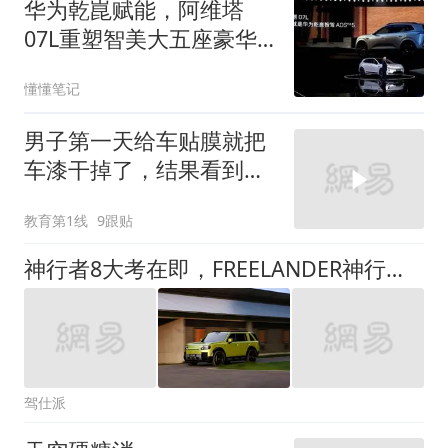
华为乾崑赋能，阿维塔
07L重塑智美大五座豪华
SUV标杆
懂懂笔记
男子第一天给车贴膜就把
车漆干掉了，结果看到车
的品牌后人都慌了
教育第1线
9跟贴
神行者8大考在即，FREELANDER神行者究竟在下一盘什么棋？
驾仕派