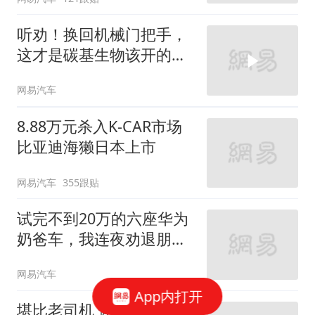
听劝！换回机械门把手，
这才是碳基生物该开的
车！
网易汽车
8.88万元杀入K-CAR市场
比亚迪海獭日本上市
网易汽车
355跟贴
试完不到20万的六座华为
奶爸车，我连夜劝退朋
友...
网易汽车
App内打开
堪比老司机 体验启境GT7