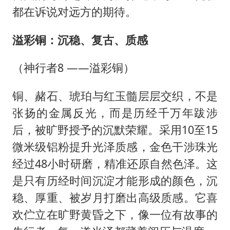
都在诉说对远方的期待。
溢彩铜：沉稳、复古、质感
（神行者8 ——溢彩铜）
铜、赭石、琥珀与红玉髓层层交织，不是
张扬的金属反光，而是历经千万年跋涉
后，被旷野授予的沉默荣耀。采用10至15
微米级铝粉提升光泽质感，金色干涉珠光
经过48小时研磨，精准还原自然色泽。这
是只有历经时间沉淀才能形成的颜色，沉
稳、厚重、被岁月打磨出高级质感。它喜
欢伫立在旷野黄昏之下，像一位有故事的