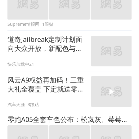
Supreme情报网
1跟贴
道奇Jailbreak定制计划面
向大众开放，新配色与条
纹同步曝光
快乐加载中21
风云A9权益再加码！三重
大礼全覆盖 下定就送零重
力座椅+定制车漆
汽车天涯
3跟贴
零跑A05全套车色公布：松岚灰、莓莓蓝等，预计明日上市