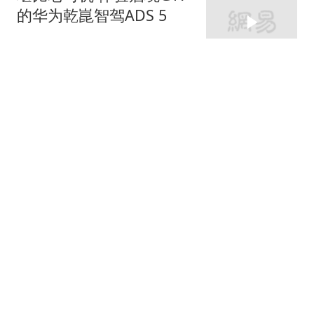
的华为乾崑智驾ADS 5
网易汽车
华为这波硬核黑科技，只
有这台车不用等！
网易汽车
宾利第四大车系定名托卡
尔 9月23日伦敦全球首秀
网易汽车
275跟贴
小鹏MONA L03上市为什
么选在慕尼黑？