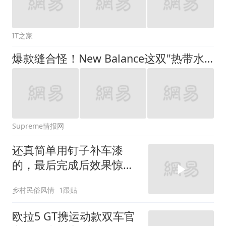
IT之家
爆款缝合怪！New Balance这双"热带水果"配色，超适合夏天
Supreme情报网
还真简单用钉子补车漆
的，最后完成后效果惊艳
了，可是车灯给弄坏了
乡村民俗风情
1跟贴
欧拉5 GT携运动款双车官