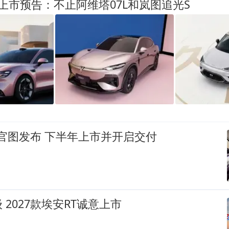
上市预告：不止阿维塔07L和岚图追光S
官图发布 下半年上市并开启交付
 2027款埃安RT诚意上市