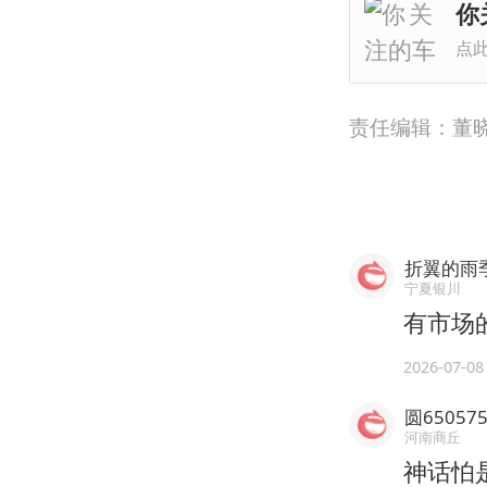
你
点
责任编辑：董晓颖
折翼的雨
宁夏银川
有市场
2026-07-08
圆65057
河南商丘
神话怕