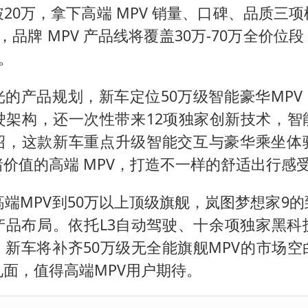
多所幼师院校开设养老专业
20万，拿下高端 MPV 销量、口碑、品质三
泰国校园枪击事件已致8死30余伤
，品牌 MPV 产品线将覆盖30万-70万全价位
刘伟任延安市委常委、市纪委书记
场。
老人被城管撞倒后离世亲属质疑记录仪
光的产品规划，新车定位50万级智能豪华MPV
习近平心系体育强国建设
驾驶架构，还一次性带来12项独家创新技术，智
绍，这款新车重点升级智能交互与豪华乘坐体
价值的高端 MPV，打造不一样的舒适出行感
高端MPV到50万以上顶级旗舰，岚图梦想家9
产品布局。依托L3自动驾驶、十余项独家黑科
，新车将补齐50万级无全能旗舰MPV的市场空
面，值得高端MPV用户期待。