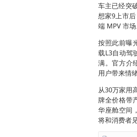
车主已经突破
想家9上市后
端 MPV 市
按照此前曝
载L3自动
满。官方介
用户带来情绪
从30万家用
牌全价格带
华座舱空间
将和消费者见