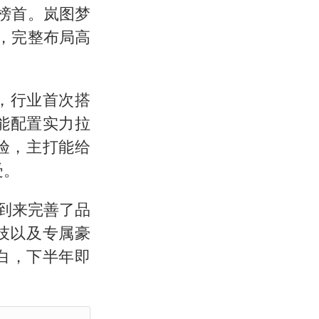
项榜首。岚图梦
段，完整布局高
，行业首次搭
能配置实力拉
验，主打能给
受。
的到来完善了品
技以及专属豪
白，下半年即