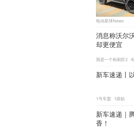
电动星球News
消息称沃尔沃
却更便宜
我是一个粉刷匠2
新车速递丨以
1号车盟
1跟贴
新车速递｜腾
香！