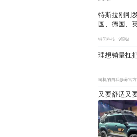
特斯拉刚刚发
国、德国、
链闻科技
9跟贴
理想销量扛
司机的自我修养官方
又要舒适又要