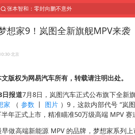
张本智和：零封向鹏不意外
浙江海事局启动Ⅰ级防台应急响应
梦想家9！岚图全新旗舰MPV来袭
云南一地村民过火把节意外灼伤16人
泰国初中生饮弹自尽前开了26枪
本田首次将整车平台外包给印度企业
10:30
·北京
用AI造出新病毒意味着什么
本文版权为网易汽车所有，转载请注明出处。
浙江最强风雨时段已锁定
上半年国内居民出游人次34.63亿
8日报道
7月8日，岚图汽车正式公布旗下全新旗舰
微信新功能：你可以“撤回”你的撤回
想家
（
参数
丨
图片
）9，这款内部代号 “岚图
台州《告全体市民书》：非必要不外出
半年正式上市，精准瞄准50万级高端 MPV 赛
女子被狗舔脚确诊三级暴露 医生回应
早做高端新能源 MPV 的品牌，梦想家系列