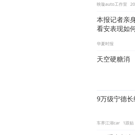
映璇auto工作室
2
本报记者亲身
看安表现如
华夏时报
天空硬糖消
9万级宁德长
车界江湖car
1跟贴