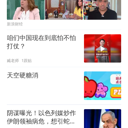
新浪财经
咱们中国现在到底怕不怕
打仗？
臧老师
1跟贴
天空硬糖消
阴谋曝光！以色列媒炒作
伊朗领袖病危，想引蛇出