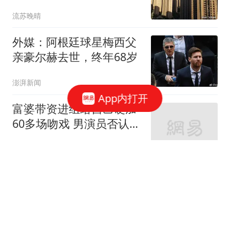
流苏晚晴
外媒：阿根廷球星梅西父
亲豪尔赫去世，终年68岁
澎湃新闻
App内打开
富婆带资进组给自己硬加
60多场吻戏 男演员否认被
包养
潇湘晨报
泰国14岁初中生枪杀祖父
母等开26枪 枪手家属最新
发声
中国新闻周刊