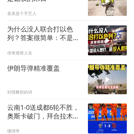
老表是个手艺人
为什么没人联合打以色
列？答案很简单：不是没
人想打，是没人敢打
传奇戏骨人生
伊朗导弹精准覆盖
封情舞韵的诗
云南1-0送成都6轮不胜，
奥斯卡破门，拜合拉木错
失绝平
懂球帝