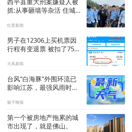
西平县重大刑案嫌疑人被
抓:从事砸墙等杂活 住城
中村
红星新闻
男子在12306上买机票因
行程有变退票 被扣了75%
票价
大风新闻
台风“白海豚”外围环流已
影响江苏，最强风雨时段
已锁定
扬子晚报
第一个被房地产拖累的城
市出现了，就是佛山。