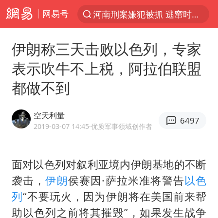
网易号
河南刑案嫌犯被抓 逃窜时伤害多人
光影经济撬动暑期消费新蓝海
伊朗称三天击败以色列，专家
浙江上海等地有大雨或暴雨
表示吹牛不上税，阿拉伯联盟
新疆优化调整景区内自驾服务费
都做不到
上四休三，但降薪1000元，你接受吗？
黄金牛市回来了吗
空天利量
6497
情侣平潭拍日出坠崖1死1伤
2019-03-07 14:45
·优质军事领域创作者
台当局重金为“台独”织“皇帝新衣”
白海豚将正面袭击贯穿浙江
面对以色列对叙利亚境内伊朗基地的不断
袭击，
伊朗
侯赛因·萨拉米准将警告
以色
微信又有新功能，你可以“撤回”你的撤回了！
列
“不要玩火，因为伊朗将在美国前来帮
几元成本的AI广告导致千万市值蒸发
助以色列之前将其摧毁”，如果发生战争