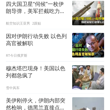
四大国卫星“伺候”一枚伊
朗导弹，美军拦截吃力的
谜题解开了
航空知识王亚男
2跟贴
因对伊朗行动失败 以色列
高官被解职
RT今日俄罗斯
穆杰塔巴现身！美国以色
列都急疯了
雪中风车
美伊刚停火，伊朗内部突
然枪响，德黑兰直接点名