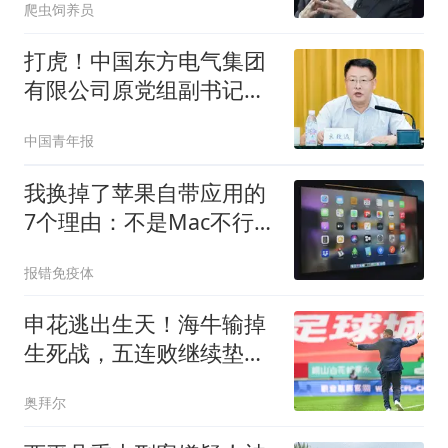
爬虫饲养员
打虎！中国东方电气集团
有限公司原党组副书记、
董事宋致远被查
中国青年报
我换掉了苹果自带应用的
7个理由：不是Mac不行，
而是这些替代品更强
报错免疫体
申花逃出生天！海牛输掉
生死战，五连败继续垫
底，泰山帮一把吗
奥拜尔