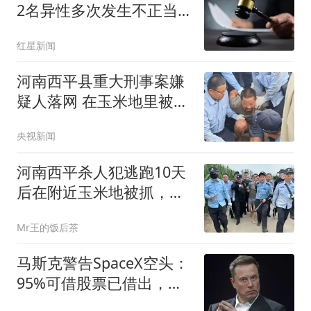
2名异性多次发生不正当
关系
红星新闻
河南西平县重大刑事案嫌
疑人落网 在玉米地里被抓
获
央视新闻
河南西平杀人犯逃跑10天
后在附近玉米地被抓，在
逃跑过程中伤及多名无
Mr王的饭后茶
辜，曾被悬赏5万罪不可
赦
马斯克警告SpaceX空头：
95%可借股票已借出，他
们仍加倍下注