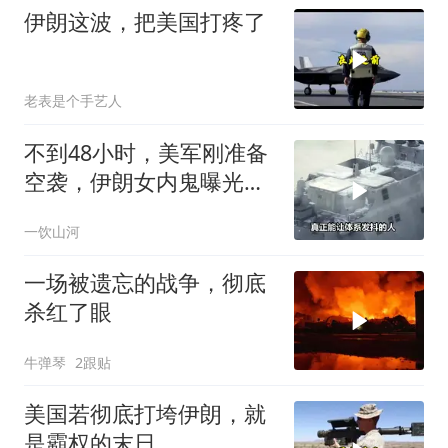
伊朗这波，把美国打疼了
老表是个手艺人
不到48小时，美军刚准备
空袭，伊朗女内鬼曝光，
身份级别意外
一饮山河
一场被遗忘的战争，彻底
杀红了眼
牛弹琴
2跟贴
美国若彻底打垮伊朗，就
是霸权的末日