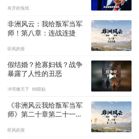
洞企图实施斩首？
有牙的兔纸
非洲风云：我给叛军当军
师！第八章：连战连捷
听风的蚕
假结婚？抢寡妇钱？战争
暴露了人性的丑恶
冲哥瞰天下
66跟贴
《非洲风云我给叛军当军
师》第二十章第二十一章
合集
听风的蚕