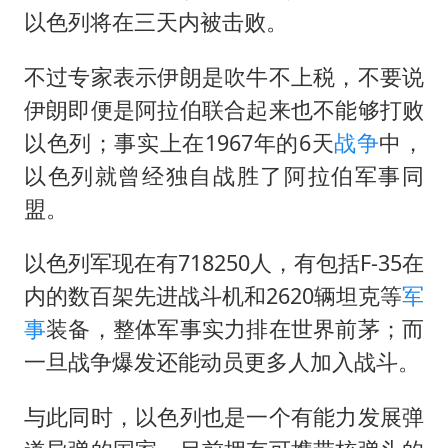
《欢迎来龙餐馆》口碑
以色列将在三天内被击败。
杭州全市有序停课
不过专家表示伊朗是吹牛不上税，不要说
商场现钱学森巨幅海报 负责人回应
伊朗即便是阿拉伯联合起来也不能够打败
“不怕六爷挂得多 就怕六爷挂一颗”
以色列；事实上在1967年的6天
战争
中，
全民健身事业高质量发展
以色列就曾经独自战胜了阿拉伯军事同
WTT瑞典大满贯女单签表出炉
盟。
36岁男演员成景区NPC后人气爆棚
以色列军现在有718250人，有包括F-35在
乐享全民健身 共筑健康中国
内的数百架先进战斗机和2620辆坦克等
军
事
装备，整体军事实力排在世界前茅；而
一旦战争爆发还能动员更多人加入战斗。
与此同时，以色列也是一个有能力发展弹