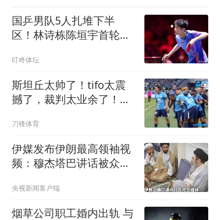
国乒男队5人扎堆下半
区！林诗栋陈垣宇首轮相
遇，覃予萱迎战伊藤美诚
叮咚体坛
斯坦丘太帅了！tifo太震
撼了，裁判太业余了！疑
似点球+鞋钉蹬人不判
刀锋体育
伊媒发布伊朗最高领袖视
频：穆杰塔巴讲话被众人
围住
央视新闻客户端
烟草公司职工婚内出轨 与