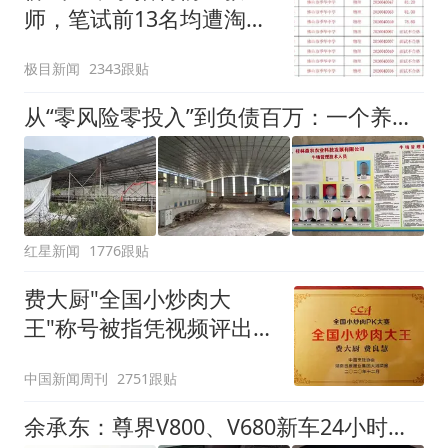
师，笔试前13名均遭淘
汰？教育局：已叫停招
极目新闻
2343跟贴
聘，成立调查组全面核查
从“零风险零投入”到负债百万：一个养牛项目崩盘后，谁该为农户的贷款买单丨红星调查
红星新闻
1776跟贴
费大厨"全国小炒肉大
王"称号被指凭视频评出
官方回应
中国新闻周刊
2751跟贴
余承东：尊界V800、V680新车24小时大定突破3500台