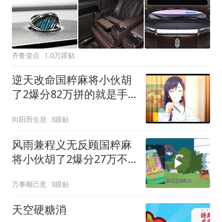
齐鲁壹点
1.0万跟贴
逆天改命国粹麻将小伙胡
了2爆分82万拼的就是手
速精彩绝伦
向阳而生息
3跟贴
风雨兼程义无反顾国粹麻
将小伙胡了2爆分27万不
想认命就去拼命
万事顺己意
3跟贴
天空硬糖消