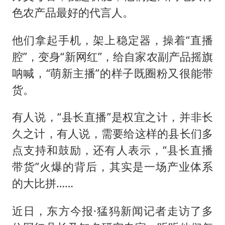
向鹏0-3不敌张本智和
色农产品最好的代言人。
四川宜宾地震网友称睡觉被摇醒
他们拿起手机，架上稳定器，操着“直播
今日立秋你咬秋了吗
腔”，变身“新网红”，给自家农副产品摇旗
公司“上四休三”但要降薪1000元
呐喊，“萌新主播”的样子既圈粉又很能带
东方之约 相约未来
货。
有人说，“县长直播”是权宜之计，并非长
久之计，有人说，需要给这样的县长们多
点支持和鼓励，还有人表示，“县长直播
带货”火爆的背后，其实是一场产业体系
的大比拼……
近日，东方今报·猛犸新闻记者走访了多