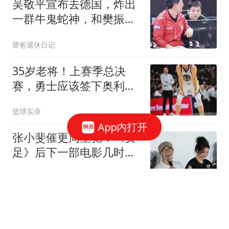
吴敬平宣布去德国，炸出
一群牛鬼蛇神，和樊振东
师徒情刺痛了谁？
蕾爸退休日记
35岁老将！上赛季总决
赛，勇士应该签下奥利尼
克吗？
篮球实录
App内打开
张小斐催更周星驰：《女
足》后下一部电影几时开
拍？星爷的高情商回复绝
可乐谈情感
了
中石油管道二公司员工被
妻子举报重婚 当事人称被