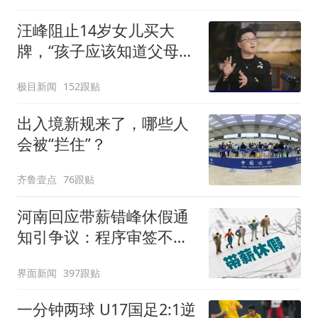
汪峰阻止14岁女儿买大
牌，“孩子应该知道父母的
不易”，称自己买衣服80%
极目新闻
152跟贴
都在淘宝
出入境新规来了，哪些人
会被“拦住”？
齐鲁壹点
76跟贴
河南回应带薪错峰休假通
知引争议：程序审签不规
范，待修改后予以印发
界面新闻
397跟贴
一分钟两球 U17国足2:1逆