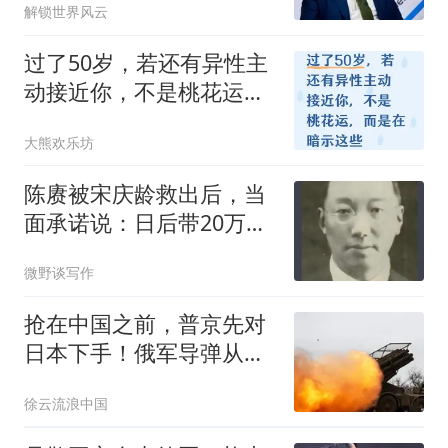
解锁世界风云
过了50岁，若还有异性主
动接近你，不是桃花运，
而是在暗示这些
大熊欢乐坊
陈赓被宋庆龄救出后，当
面承诺说：日后带20万大
军拜见师母
微野谈写作
抢在中国之前，普京先对
日本下手！俄军导弹从天
而降摧毁日企仓库
徐云流浪中国