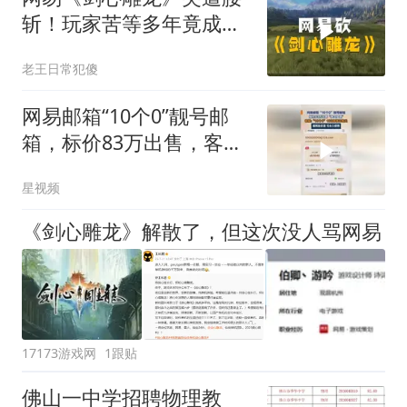
斩！玩家苦等多年竟成
空？
老王日常犯傻
网易邮箱“10个0”靓号邮
箱，标价83万出售，客
服：已售出
星视频
《剑心雕龙》解散了，但这次没人骂网易
17173游戏网
1跟贴
佛山一中学招聘物理教