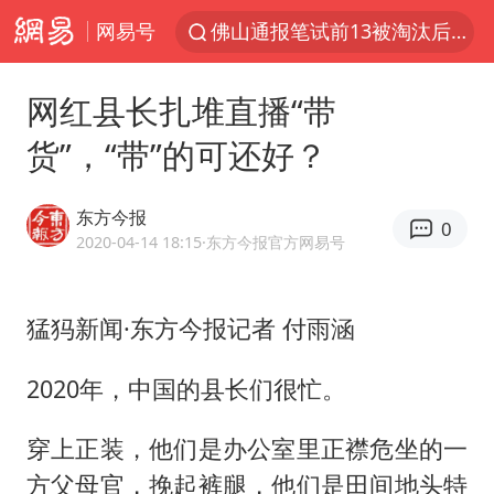
网易号
佛山通报笔试前13被淘汰后5名进体检
国防部回应日本试射“战斧”导弹
网红县长扎堆直播“带
广东雷州通报特教老师招聘违规事件
货”，“带”的可还好？
“立秋的第一杯奶茶”又爆单了
泰国枪击案凶手先杀祖父母后行凶
东方今报
0
宇树科技中一签需缴款7.54万元
2020-04-14 18:15
·东方今报官方网易号
女子开一天一夜空调后二氧化碳中毒
猛犸新闻·东方今报记者 付雨涵
国防部：坚决反制任何闹海挑衅图谋
山东一元代青花杯离奇失踪
2020年，中国的县长们很忙。
台湾海峡南口北上船舶实施交通管制
穿上正装，他们是办公室里正襟危坐的一
“新疆阿勒泰八月能滑雪”不实
方父母官，挽起裤腿，他们是田间地头特