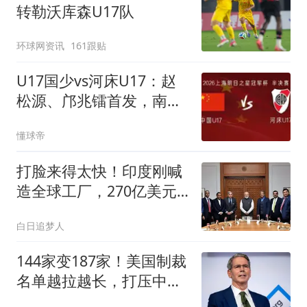
转勒沃库森U17队
环球网资讯
161跟贴
U17国少vs河床U17：赵
松源、邝兆镭首发，南子
勋、刘致成出战
懂球帝
打脸来得太快！印度刚喊
造全球工厂，270亿美元
投资转身就跑
白日追梦人
144家变187家！美国制裁
名单越拉越长，打压中国
反伤自己