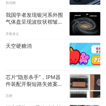
和讯网
我国学者发现银河系外围
气体盘呈现波纹状褶皱结
构
齐鲁壹点
天空硬糖消
芯片“隐形杀手”，IPM器
件装配开裂短路失效案例
分析
芯榜