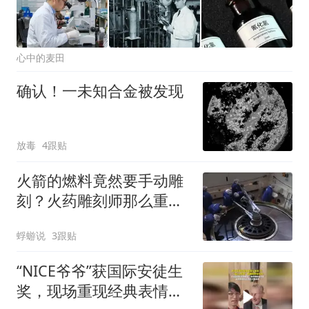
心中的麦田
确认！一未知合金被发现
放毒
4跟贴
火箭的燃料竟然要手动雕
刻？火药雕刻师那么重
要，为何美国不需要
蜉蝣说
3跟贴
“NICE爷爷”获国际安徒生
奖，现场重现经典表情