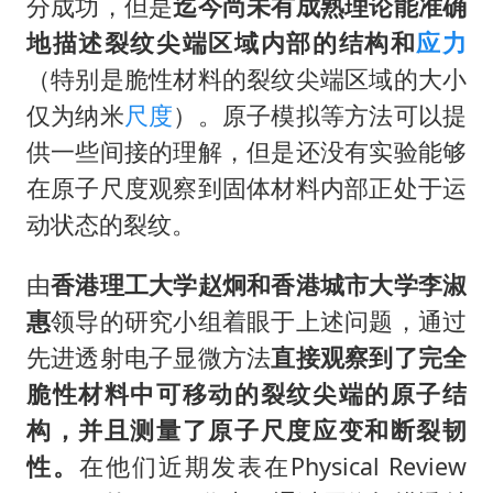
分成功，但是
迄今尚未有成熟理论能准确
地描述裂纹尖端区域内部的结构和
应力
（特别是脆性材料的裂纹尖端区域的大小
仅为纳米
尺度
）。原子模拟等方法可以提
供一些间接的理解，但是还没有实验能够
在原子尺度观察到固体材料内部正处于运
动状态的裂纹。
由
香港理工大学赵炯和香港城市大学
李淑
惠
领导的研究小组着眼于上述问题，通过
先进透射电子显微方法
直接观察到了完全
脆性材料中可移动的裂纹尖端的原子结
构，并且测量了原子尺度应变和断裂韧
性。
在他们近期发表在Physical Review