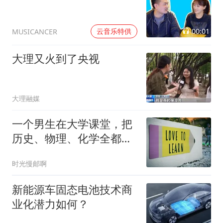
00:01
云音乐特供
MUSICANCER
大理又火到了央视
大理融媒
一个男生在大学课堂，把
历史、物理、化学全都变
成了她的名字
时光慢邮啊
新能源车固态电池技术商
业化潜力如何？