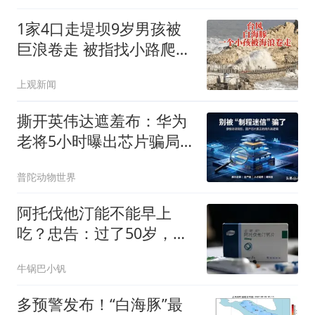
1家4口走堤坝9岁男孩被
巨浪卷走 被指找小路爬了
进去
上观新闻
撕开英伟达遮羞布：华为
老将5小时曝出芯片骗局
（廖恒5小时访谈）
普陀动物世界
阿托伐他汀能不能早上
吃？忠告：过了50岁，服
用他汀牢记2要2不要
牛锅巴小钒
多预警发布！“白海豚”最