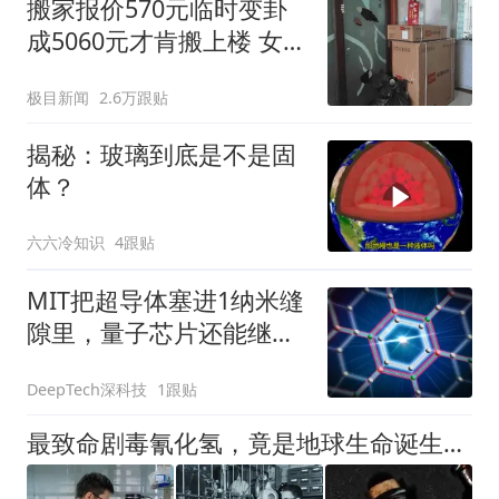
搬家报价570元临时变卦
成5060元才肯搬上楼 女子
傻眼
极目新闻
2.6万跟贴
揭秘：玻璃到底是不是固
体？
六六冷知识
4跟贴
MIT把超导体塞进1纳米缝
隙里，量子芯片还能继续
缩小
DeepTech深科技
1跟贴
最致命剧毒氰化氢，竟是地球生命诞生源泉？