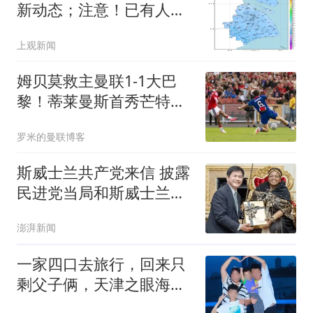
新动态；注意！已有人被
海浪卷走，这些风险要提
上观新闻
防
姆贝莫救主曼联1-1大巴
黎！蒂莱曼斯首秀芒特伤
退但无大碍，卡里克仍需
罗米的曼联博客
再买人
斯威士兰共产党来信 披露
民进党当局和斯威士兰的
勾当
澎湃新闻
一家四口去旅行，回来只
剩父子俩，天津之眼海河
边，这一夜太痛了