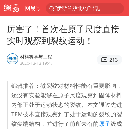
网易号
“伊斯兰版北约”出现
“白海豚”最新位置公布
厉害了！首次在原子尺度直接
外国游客的“中国游三件套”火了
实时观察到裂纹运动！
上海大部迎大暴雨
以军士兵把枪口对准中国记者
材料科学与工程
213
白海豚在海上打了个结
2020-12-12 19:47
2026年7月份居民消费价格同比上涨0.5%
编辑推荐：微裂纹对材料性能有重要影响，
方桃子代言广告视频已下架
还没有实验能够在原子尺度观察到固体材料
浙江海域将现5到8米巨浪到狂浪
内部正处于运动状态的裂纹。本文通过先进
辽宁省深化扫黑除恶专项斗争
TEM技术直接观察到了处于运动的裂纹的裂
谢霆锋演唱会隔空祝王菲生日快乐
纹尖端结构，并进行了前所未有的
原子
级成