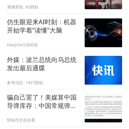
包，向中国粉丝问好
潇湘晨报
65跟贴
仿生眼迎来AI时刻：机器
开始学着“读懂”大脑
DeepTech深科技
外媒：波兰总统向乌总统
发出最后通牒
参考消息
1427跟贴
骗自己罢了！美媒算中国
导弹库存：中国常规弹道
导弹库存仅3000枚，和伊
怪味历史连连看
朗差不多？