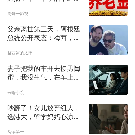
待遇却天差地别
周哥一影视
父亲离世第三天，阿根廷
总统公开表态：梅西，配
得上所有偏爱
圣西罗的太阳
妻子把我的车开去接男闺
蜜，我没生气，在车上装
了定位和录音
云端小院
吵翻了！女儿放弃纽大，
选港大，留学妈妈心凉透
了...
阅读第一