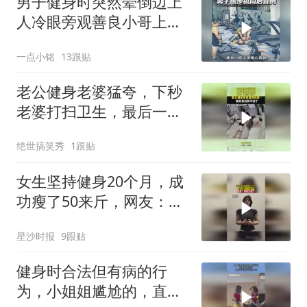
男子健身时突然晕倒边上
人冷眼旁观善良小哥上演
暖心营救
一点小铭
13跟贴
老公健身老婆猛夸，下秒
老婆打扫卫生，最后一幕
笑不活了
绝世搞笑秀
1跟贴
女生坚持健身20个月，成
功瘦了50来斤，网友：真
的太飒了
星沙时报
9跟贴
健身时合法但有病的行
为，小姐姐尴尬的，直接