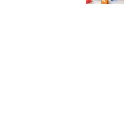
基本养老金的通知正式公
小谈食刻美食
布了吗？
男子花1万8千余元购买机
票 退票至今仅收到420元
退款
潇湘晨报
严禁院长插手任何工程建
设、医疗设备等事务，三
甲医院公开申明！医院负
梅斯医学
债不容乐观，有医生2年
降薪4次！官方出手：这
海康威视：周期以痛吻
些公立医院不许再扩张
我，我却报之以歌
锦缎研究院
热搜