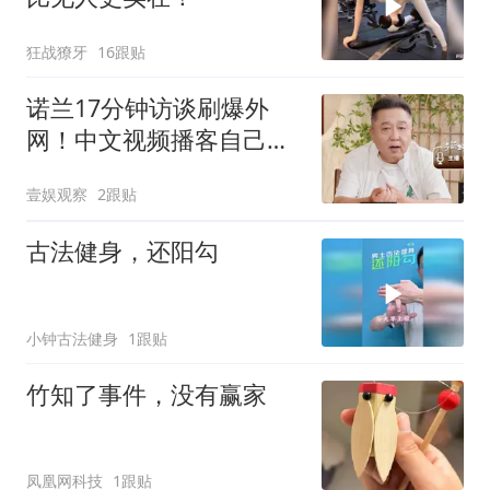
狂战獠牙
16跟贴
诺兰17分钟访谈刷爆外
网！中文视频播客自己会
「漂洋过海」
壹娱观察
2跟贴
古法健身，还阳勾
小钟古法健身
1跟贴
竹知了事件，没有赢家
凤凰网科技
1跟贴