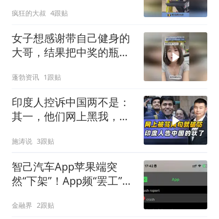
脚趾扣出三室一厅！
疯狂的大叔
4跟贴
女子想感谢带自己健身的
大哥，结果把中奖的瓶盖
送给了对方
蓬勃资讯
1跟贴
印度人控诉中国两不是：
其一，他们网上黑我，其
二，给的签证不够
施涛说
3跟贴
智己汽车App苹果端突
然“下架”！App频“罢工”，
车主为何总“罚站”
金融界
2跟贴