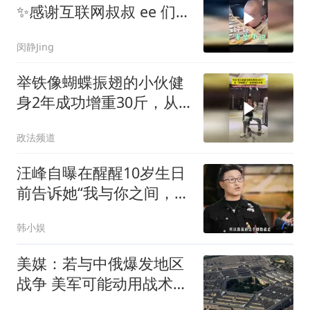
✨感谢互联网叔叔 ee 们的
喜欢呀～
闵静Jing
举铁像蝴蝶振翅的小伙健
身2年成功增重30斤，从
骨瘦如柴变帅小伙
政法频道
汪峰自曝在醒醒10岁生日
前告诉她“我与你之间，这
一生开始倒数”
韩小娱
美媒：若与中俄爆发地区
战争 美军可能动用战术核
武器