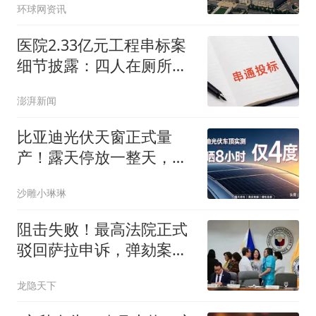
环球网资讯
医院2.33亿元工程串标案
细节披露：四人在厕所内
协商
澎湃新闻
比亚迪光伏天窗正式量
产！露天停放一整天，实
测能多跑多少公里？
沙雕小琳琳
阻击失败！最高法院正式
驳回萨拉申诉，弹劾案大
局已定
龙隐天下