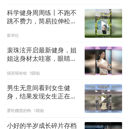
科学健身周周练丨不跑不
跳不费力，简易拉伸松全
身
新华社
裴珠泫开启最新健身，姐
姐这身材太哇塞，眼睛大
到像铜铃
搞笑嘻哈哈
5跟贴
男生无意间看到女生健
身，结果发现女生正在录
视频，露出羡慕的表情！
爱吃榴莲的狗
1跟贴
小好的半岁成长碎片存档