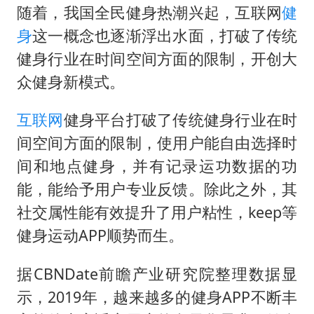
代人信访被判寻衅滋事案被告人获国赔
随着，我国全民健身热潮兴起，互联网
健
现代版摸金校尉落网查获400多枚古币
身
这一概念也逐渐浮出水面，打破了传统
消费新图景｜多举措提升消费体验 释放夏日经济活力
健身行业在时间空间方面的限制，开创大
众健身新模式。
国家气候中心：8月将有4轮高温过程，部分地区可达40℃～45℃
泰国一女公务员妆容引争议 本人回应
互联网
健身平台打破了传统健身行业在时
宇树科技发行价格150.80元/股
间空间方面的限制，使用户能自由选择时
把党建设得更加坚强有力
间和地点健身，并有记录运功数据的功
能，能给予用户专业反馈。除此之外，其
奋进开新局 实干挑大梁
社交属性能有效提升了用户粘性，keep等
健身运动APP顺势而生。
据CBNDate前瞻产业研究院整理数据显
示，2019年，越来越多的健身APP不断丰