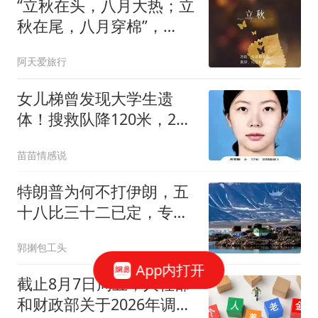
“立秋在头，八月大热；立
秋在尾，八月穿棉”，
2026年立秋在哪？
阿天爱旅行
女儿梯曾发现大学生遗
体！搜救队降120米，22
岁女孩10天仍无踪迹
苗苗情感说
特朗普为何不打伊朗，五
十八比三十二已定，专家
指时代终结
郭揦包工头
App内打开
截止8月7日周五，人社部
和财政部关于2026年调整