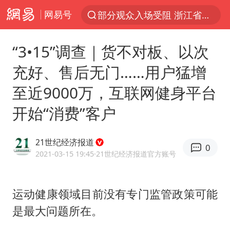
网易号
部分观众入场受阻 浙江省博物馆致歉
以“新”破局 首发经济点亮城市消费活力
“3•15”调查｜货不对板、以次
U17国足三战全胜
充好、售后无门……用户猛增
47岁妈妈突然产女 26岁女儿：很震惊
至近9000万，互联网健身平台
男子结婚8年发现3个女儿均非亲生
开始“消费”客户
OpenAI为免费用户升级GPT-5.6 Luna
我国编制完成新版全月地质图
21世纪经济报道
0
台风白海豚最新路径研判来了
2021-03-15 19:45
·21世纪经济报道官方账号
对话重庆地铁吐血女孩
毛宁转发梯田音乐会视频海外网友赞叹
运动健康领域目前没有专门监管政策可能
是最大问题所在。
巡查组提问 工作人员偷用手机查答案