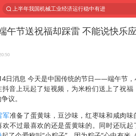
上半年我国机械工业经济运行稳中有进
汪峰阻止14岁女儿买大牌
端午节送祝福却踩雷 不能说快乐
女子开一天一夜空调后二氧化碳中毒
王力宏演唱会黄牛带观众藏匿被查获
官方通报教师招聘笔试前13名被淘汰
20:50
泰国校园枪击案死亡人数升至7人
14日消息 今天是中国传统的节日——端午节
陕西省委书记赶赴柞水县杏坪镇
也在抖音上玩起了短视频，为米粉们送上了祝福
女孩摆摊卖菌子时收到北大通知书
的争议。
改名后的“青海拉面”店
广岛核爆81周年央视播《奥本海默》
雷军
准备了蛋黄味，豆沙味，红枣味和咸肉味
喜欢不过最喜欢的还是蛋黄味的。同时还玩起
四川宜宾市高县发生4.9级地震
粉
起了个爱称叫“小粽子”，因为粽子“心中有米（