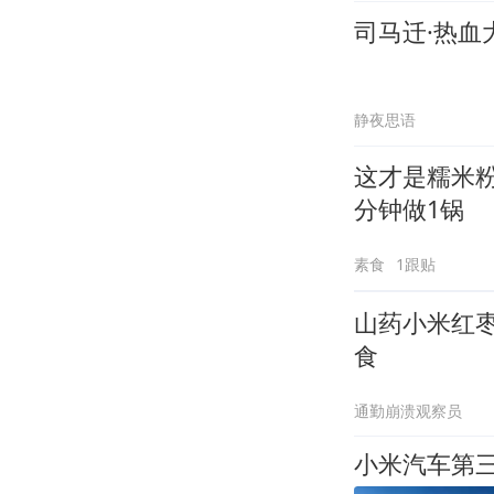
司马迁·热血
静夜思语
这才是糯米
分钟做1锅
素食
1跟贴
山药小米红
食
通勤崩溃观察员
小米汽车第