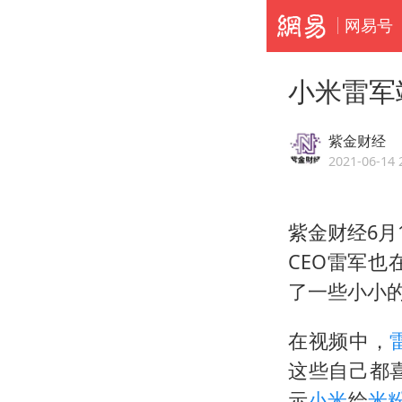
网易号
小米雷军
紫金财经
2021-06-14 
紫金财经6月
CEO雷军
了一些小小
在视频中，
这些自己都
示
小米
给
米