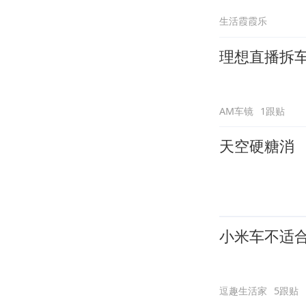
生活霞霞乐
理想直播拆车
AM车镜
1跟贴
天空硬糖消
小米车不适
逗趣生活家
5跟贴