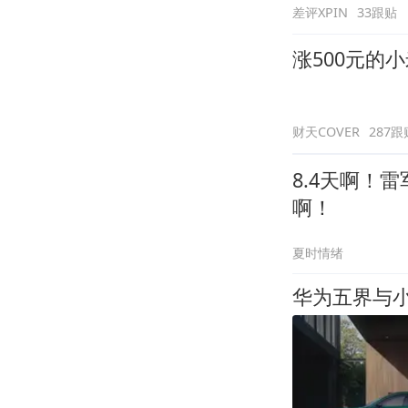
差评XPIN
33跟贴
涨500元的小
财天COVER
287跟
8.4天啊！
啊！
夏时情绪
华为五界与