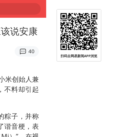
应该说安康
40
扫码去网易新闻APP浏览
，小米创始人兼
，不料却引起
的粽子，并称
了谐音梗，表
Mi）”。在视