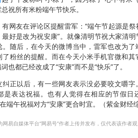
河南某医院2.33亿工程串标案细节披露
雷总祝所有米粉端午节快乐。
男子杀人后逃进深山21年活得像野人
立秋的仪式感
，有网友在评论区提醒雷军：“端午节起源是祭
，最好是改为祝安康”。就像清明节祝大家清明
公司“上四休三”但要降薪1000元
尬。随后，在今天的微博当中，雷军也改为了
A股收盘：三大指数均涨超1%
到了粉丝的提醒。而在今天小米手机官微和其
朱雨玲晋级WTT横滨冠军赛女单八强
词也都已经改成了“安康”而不是“快乐”了。
如何把百年大党建设得更加坚强有力？
友纠正以后，有一些网友表示没必要咬文嚼字
都是表达祝福。也有人觉得在相应的节假日
，在端午祝福对方“安康”更合时宜。（紫金财经
为网易自媒体平台“网易号”作者上传并发布，仅代表该作者