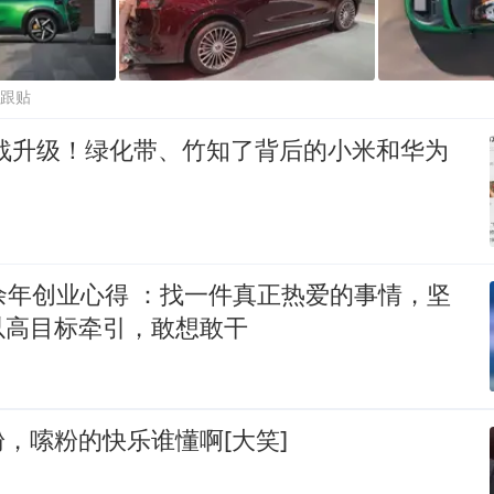
5跟贴
暗战升级！绿化带、竹知了背后的小米和华为
余年创业心得 ：找一件真正热爱的事情，坚
以高目标牵引，敢想敢干
，嗦粉的快乐谁懂啊[大笑]