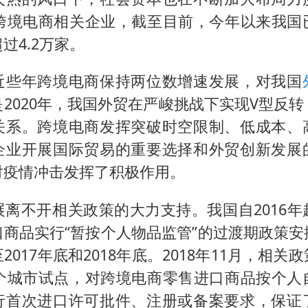
上门女婿出轨女邻居多年被判重婚罪
家跨境电商相关企业，截至目前，今年以来我国
构建更高水平的全民健身公共服务体系
过4.2万家。
王艺迪2-4不敌张本美和止步4强
近些年跨境电商保持两位数增速发展，对我国
奋力开创中国式现代化建设新局面
2020年，我国外贸在严峻挑战下实现V型反
关系。跨境电商发挥突破时空限制、低成本、
企业开展国际贸易的重要选择和外贸创新发展
对疫情冲击发挥了积极作用。
展离不开相关政策的大力支持。我国自2016年
口商品实行“暂按个人物品监管”的过渡期政策安
2017年底和2018年底。2018年11月，相关
7个城市试点，对跨境电商零售进口商品按个人
行首次进口许可批件、注册或备案要求，保证