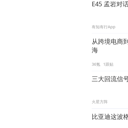
E45 孟岩
有知有行App
从跨境电商到
海
36氪
1跟贴
三大回流信
火星方阵
比亚迪这波