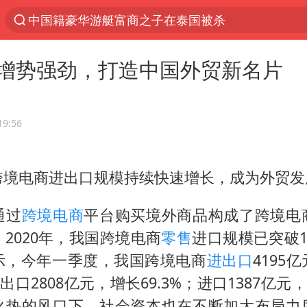
中国籍豪华游艇富商之子在泰国被杀
10余省份将出现强风雨 局地特大暴雨
增势强劲，打造中国外贸新名片
乌称俄袭击敖德萨致部分区域停电
白海豚北上或致京津冀暴雨
上海中心千吨“镇楼神器”摆动明显
19:56
浙江省委书记王浩再调度：该停下的坚决停下来，
跨境电商进出口规模持续快速增长，成为外贸发
世界第1特鲁姆普斯诺克中国赛一轮游
新疆一婚礼线上邀请引热议
通过
跨境电商
平台购买境外商品构成了跨境电
女子发现前夫婚内与第三者育子
2020年，我国跨境电商
零售
进口规模已突破1
上海大部迎大暴雨
示，今年一季度，我国跨境电商
进出口
4195
中出口2808亿元，增长69.3%；进口1387亿元，
国足U17与阿森纳决赛取消 并列冠军
火热的风口下，社会资本也在不断加大布局力