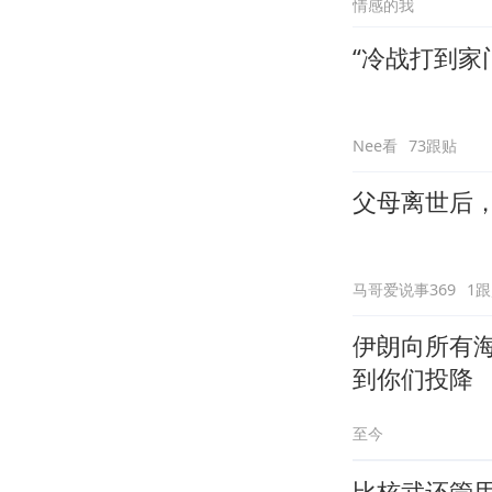
情感的我
“冷战打到家
Nee看
73跟贴
父母离世后
马哥爱说事369
1
伊朗向所有
到你们投降
至今
比核武还管