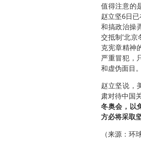
值得注意的
赵立坚6日
和搞政治操
交抵制’北
克宪章精神
严重冒犯，
和虚伪面目。
赵立坚说，
肃对待中国
冬奥会，以
方必将采取
（来源：环