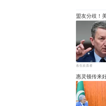
盟友分歧！
各生欢喜者
惠灵顿传来