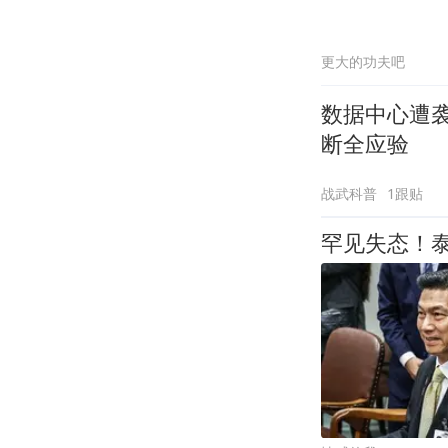
更大的功夫吧
数据中心遭
断全应验
战武科普
1跟贴
罕见失态！