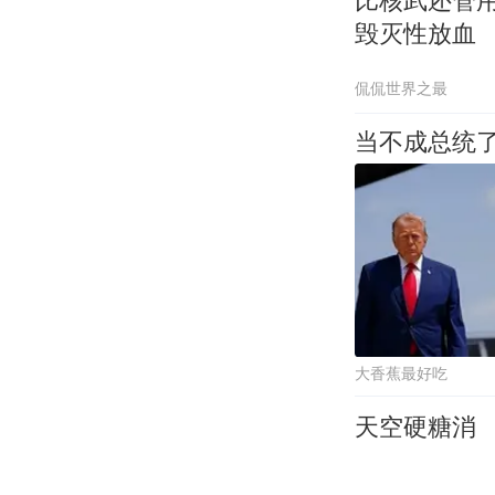
毁灭性放血
侃侃世界之最
当不成总统
大香蕉最好吃
天空硬糖消