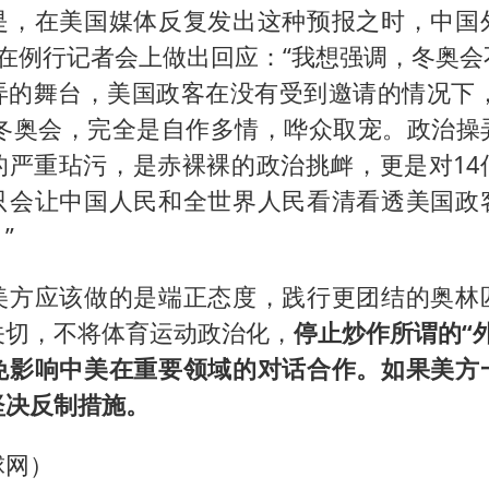
是，在美国媒体反复发出这种预报之时，中国
构建更高水平的全民健身公共服务体系
已在例行记者会上做出回应：“我想强调，冬奥会
王艺迪2-4不敌张本美和止步4强
弄的舞台，美国政客在没有受到邀请的情况下，
乌称俄袭击敖德萨致部分区域停电
京冬奥会，完全是自作多情，哗众取宠。政治操
奋力开创中国式现代化建设新局面
的严重玷污，是赤裸裸的政治挑衅，更是对14
只会让中国人民和全世界人民看清看透美国政
”
美方应该做的是端正态度，践行更团结的奥林
关切，不将体育运动政治化，
停止炒作所谓的“
免影响中美在重要领域的对话合作。如果美方
坚决反制措
施。
球网）