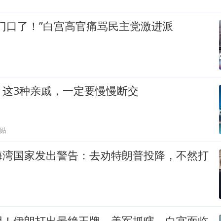
门口了！”白宫高官痛骂民主党激进派
，这3种亲戚，一定要慢慢断交
跟贴
海湾国家发出警告：去劝特朗普投降，不然打
用！伊朗打出最绝王牌，美军抓瞎，白宫面临