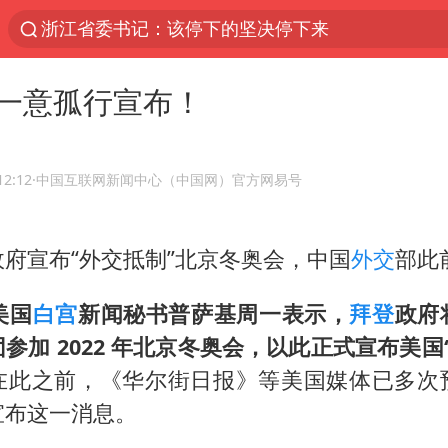
浙江省委书记：该停下的坚决停下来
杭州机场已取消航班388架次
中国籍豪华游艇富商之子在泰国被杀
一意孤行宣布！
白海豚北上或致京津冀暴雨
广西公开征集涉黑涉恶犯罪线索
12:12
·中国互联网新闻中心（中国网）官方网易号
10余省份将出现强风雨 局地特大暴雨
新疆一婚礼线上邀请引热议
府宣布“外交抵制”北京冬奥会，中国
外交
部此
世界第1特鲁姆普斯诺克中国赛一轮游
美国
白宫
新闻秘书普萨基周一表示，
拜登
政府
中国第1高楼阻尼器摆动明显
参加 2022 年北京冬奥会，以此正式宣布美国
国足U17与阿森纳决赛取消 并列冠军
在此之前，《华尔街日报》等美国媒体已多次
上门女婿出轨女邻居多年被判重婚罪
宣布这一消息。
笔试第一被劝弃考涉事副校长被撤职