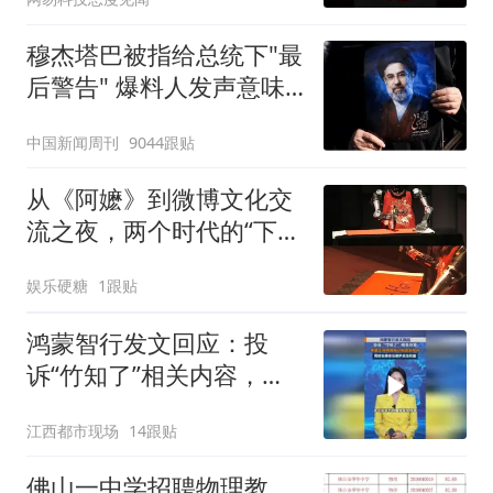
区
穆杰塔巴被指给总统下"最
后警告" 爆料人发声意味
深长
中国新闻周刊
9044跟贴
从《阿嬷》到微博文化交
流之夜，两个时代的“下南
洋”
娱乐硬糖
1跟贴
鸿蒙智行发文回应：投
诉“竹知了”相关内容，尊
重正常网络表达和善意批
江西都市现场
14跟贴
评
佛山一中学招聘物理教