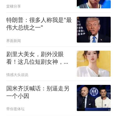
钦惨遭牵连
棠棣分享
特朗普：很多人称我是"最
伟大总统之一"
界面新闻
剧里大美女，剧外没眼
看！这几位短剧女神，谁
让你最意外？
情感大头说说
国米齐沃喊话：别逼走另
一个小因
带你逛体坛