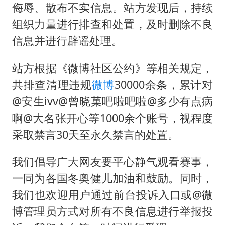
店主称换“青海拉面”招牌后生意更好
侮辱、散布不实信息。站方发现后，持续
泰国初中生饮弹自尽前开了26枪
组织力量进行排查和处置，及时删除不良
22岁女生独闯南太行失联12天
信息并进行辟谣处理。
万岁山接盘烂尾恒大文旅城
站方根据《微博社区公约》等相关规定，
习近平心系体育强国建设
共排查清理违规
微博
30000余条，累计对
@安生ivv@曾晓菓吧啦吧啦@多少有点病
啊@大名张开心等1000余个账号，视程度
采取禁言30天至永久禁言的处置。
我们倡导广大网友要平心静气观看赛事，
一同为各国冬奥健儿加油和鼓励。同时，
我们也欢迎用户通过前台投诉入口或@微
博管理员方式对所有不良信息进行举报投