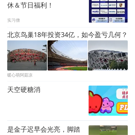
休＆节日福利！
实习僧
北京鸟巢18年投资34亿，如今盈亏几何？
暖心萌阿菇凉
天空硬糖消
是金子迟早会光亮，脚踏