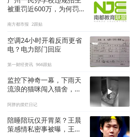
被重罚近600万，为何罚
这么重？
南方都市报
2跟贴
空调24小时开着反而更省
电？电力部门回应
第一财经资讯
966跟贴
监控下神奇一幕，下雨天
流浪的猫咪闯入猫舍，本
以为两只猫会驱赶它，结
阿胖的摆烂日记
果令人意想不到…#微博视
频广告共享计划##微博视
陪睡陪玩仅开胃菜？王晨
频##广告共享计划#
策感情私密事被曝，王楚