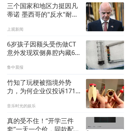
三个国家和地区力挺因凡
蒂诺 墨西哥的"反水"耐人
寻味
上观新闻
6岁孩子因额头受伤做CT
意外发现双侧鼻腔内藏6
颗异物
鲁中晨报
竹知了玩梗被指境外势
力，为何企业仅投诉171
条？
音乐时光的娱乐
真的受不住！“开学三件
套”一天一个价，同款配置