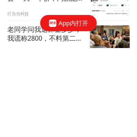
今年多花5000元
叮当当科技
App内打开
老同学问我退休金多少，
我谎称2800，不料第二天
接到3个电话
风起见你
24岁姑娘网恋半月奔现，
赖在大叔家7天不走：这
届年轻人，太勇了
周哥一影视
曼城“杀熟”？巴萨6000万
买罗德里，皇马笑而不语
带你逛体坛