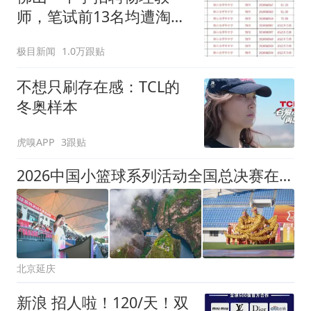
师，笔试前13名均遭淘
汰？教育局：已叫停招
极目新闻
1.0万跟贴
聘，成立调查组全面核查
不想只刷存在感：TCL的
冬奥样本
虎嗅APP
3跟贴
2026中国小篮球系列活动全国总决赛在延开幕
北京延庆
新浪 招人啦！120/天！双