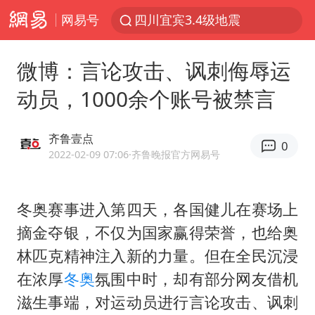
网易号
四川宜宾3.4级地震
伊斯兰版北约来了吗
微博：言论攻击、讽刺侮辱运
云南一地村民过火把节意外灼伤16人
动员，1000余个账号被禁言
中国父女泰国骑摩托车坠崖1死1伤
香港宏福苑火灾或由烟头引起
齐鲁壹点
0
网约车司机充电时猝死保险拒赔
2022-02-09 07:06
·齐鲁晚报官方网易号
浙江台州《告全体市民书》
冬奥赛事进入第四天，各国健儿在赛场上
周末打虎 宋致远被查
摘金夺银，不仅为国家赢得荣誉，也给奥
多所高校取消艺考
林匹克精神注入新的力量。但在全民沉浸
上半年国内居民出游人次34.63亿
在浓厚
冬奥
氛围中时，却有部分网友借机
陕西柞水泥石流已致2死 仍有1人失联
滋生事端，对运动员进行言论攻击、讽刺