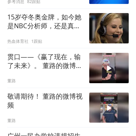
参考消息
82跟贴
15岁夺冬奥金牌，如今她
是NBC分析师，还是真人
秀选手
热血体育社
1跟贴
贯口——《赢了现在，输
了未来》。 董路的微博视
频
董路
敬请期待！ 董路的微博视
频
董路
广州一民办学校违规招生