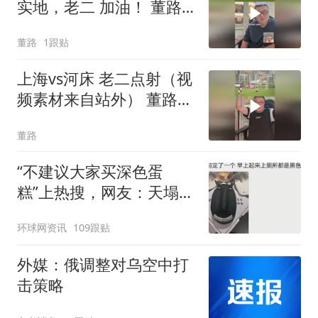
实地，老二 加油！ 董路
的微博视频
董路
1跟贴
上海vs河床 老二点射（视
频素材来自站外） 董路的
微博视频
董路
“不建议大家买深色蛋
糕”上热搜，网友：天塌
了！
环球网资讯
109跟贴
外媒：俄调整对乌空中打
击策略