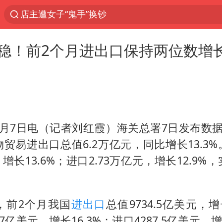
店主遭女子“鬼手”换钞
顾客结账把钱扔地上 服务员霸气扔回
稳！前2个月进出口保持两位数增
美国退回1000亿美元关税
38岁山东财大教授刘海明逝世
李亚鹏向地铁吐血女孩捐99999元
台风白海豚或在华东沿海登陆
3月7日电（记者刘红霞）海关总署7日发布数据
“银行午休1.5小时”留个窗口行不行
贸易进出口总值6.2万亿元，同比增长13.3
FIFA官方支持因凡蒂诺
，增长13.6%；进口2.73万亿元，增长12.9
41岁女子为鼓励女儿考上985研究生
弹药库存告急 美军补货难
，前2个月我国
进出口
总值9734.5亿美元，增
沙特否认与胡塞武装举行会谈
7亿美元，增长16.3%；进口4287.5亿美元，增