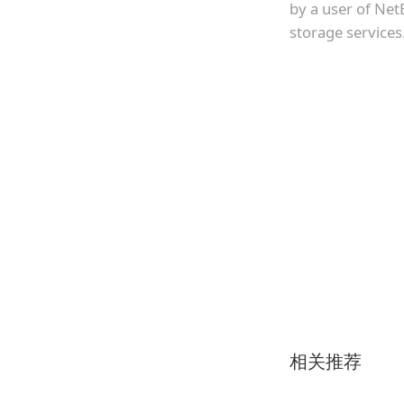
by a user of Net
storage services
相关推荐