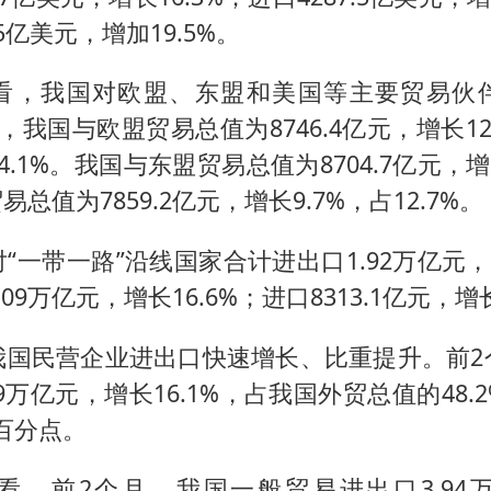
如何把百年大党建设得更加坚强有力
.5亿美元，增加19.5%。
香港殿堂级填词人黎彼得因病离世 终年76岁
乘客脱鞋散发异味 司机提醒反被怼
看，我国对欧盟、东盟和美国等主要贸易伙
，我国与欧盟贸易总值为8746.4亿元，增长12
日本籍女网红在韩直播时自杀身亡
4.1%。我国与东盟贸易总值为8704.7亿元，增
恩比德变瘦引热议
易总值为7859.2亿元，增长9.7%，占12.7%。
总书记关心百姓身边这些民生大事
“一带一路”沿线国家合计进出口1.92万亿元，增
09万亿元，增长16.6%；进口8313.1亿元，增长
我国民营企业进出口快速增长、比重提升。前2
99万亿元，增长16.1%，占我国外贸总值的48.
个百分点。
看，前2个月，我国一般贸易进出口3.94