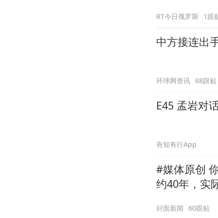
RT今日俄罗斯
1跟
中方接连出手
环球网资讯
68跟贴
E45 孟岩
有知有行App
#媒体原创 
约40年，实
换招牌
封面新闻
60跟贴