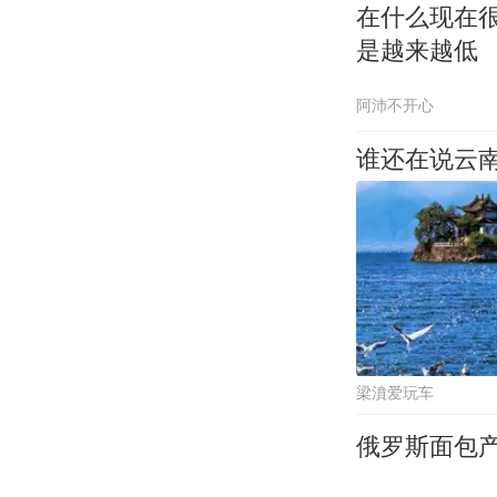
在什么现在
是越来越低
阿沛不开心
谁还在说云南
梁濆爱玩车
俄罗斯面包