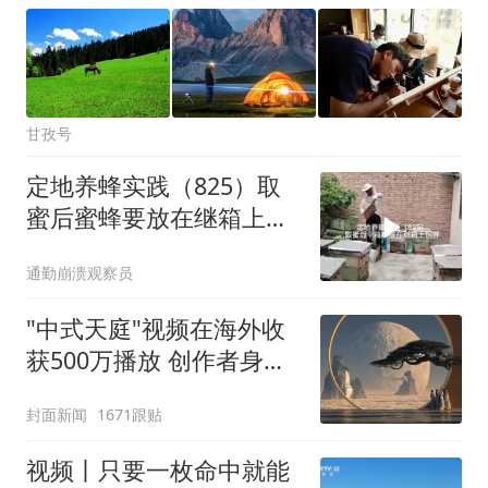
甘孜号
定地养蜂实践（825）取
蜜后蜜蜂要放在继箱上饲
养
通勤崩溃观察员
"中式天庭"视频在海外收
获500万播放 创作者身份
披露
封面新闻
1671跟贴
视频丨只要一枚命中就能