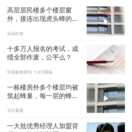
高层居民楼多个楼层窗
外，接连出现虎头蜂的蜂
巢
乐动向前
十多万人报名的考试，成
绩全部作废，公平么？
中国新闻周刊
1.8万跟贴
一栋楼房外多个楼层均被
筑起蜂巢，每一层的蜂巢
个头都不小
天目看看
一大批优秀经理人加盟背