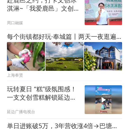
淇淋~「我爱鹿邑」文创
冰淇淋亮相
周口融媒
每个街镇都好玩·奉城篇丨两天一夜逛遍十大宝藏点位，沉浸式感受古城多样风情
上海奉贤
玩转夏日 “糕”级氛围感！
一支文创雪糕解锁延边惬
意凉夏
延边广播电视台
单日进账破5万，3年营收涨4倍→巴塘格木深耕沉浸式业态“兴旅”富民