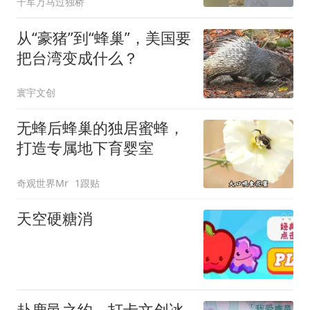
千军万马过独桥
从“豪猪”到“蜂巢”，美国要
把台湾变成什么？
寰宇文创
无蜂后蜂巢的独居蜜蜂，
打造专属地下育婴室
奇观世界Mr
1跟贴
天空硬糖消
赴鹿邑之约，打卡文创冰