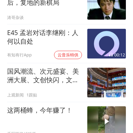
后，复地的新棋局
涛哥杂谈
E45 孟岩对话李继刚：人
何以自处
00:12
有知有行App
云音乐特供
国风潮流、次元盛宴、美
洲大展、文创快闪，文商
旅体展联动狂欢“上海之
上观新闻
1跟贴
夏”
这两桶蜂，今年赚了！