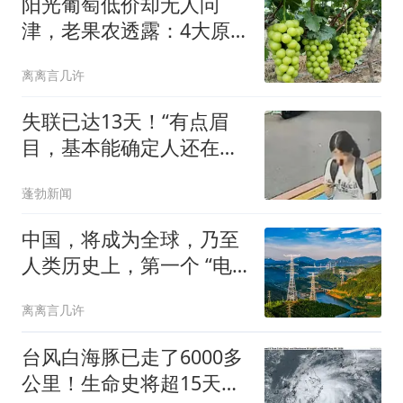
阳光葡萄低价却无人问
津，老果农透露：4大原
因让它从高端到谷底
离离言几许
失联已达13天！“有点眉
目，基本能确定人还在山
上”，独行南太行的22岁女
蓬勃新闻
生程某圆牵动人心，其最
后轨迹定位已确认
中国，将成为全球，乃至
人类历史上，第一个 “电
力王国”
离离言几许
台风白海豚已走了6000多
公里！生命史将超15天，