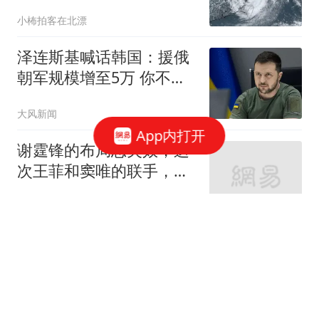
为何还有14级？
小柨拍客在北漂
泽连斯基喊话韩国：援俄
朝军规模增至5万 你不担
心吗
大风新闻
App内打开
谢霆锋的布局恐失效，这
次王菲和窦唯的联手，给
离异夫妻上了一课
无处不风景love
渐冻症父亲倒地去世 保险
按"病故"赔2000元儿子不
同意
1818黄金眼