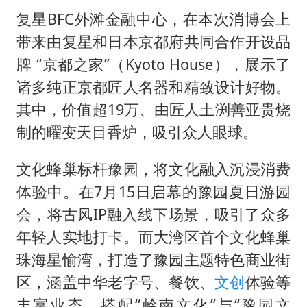
复星BFC外滩金融中心，在本次消博会上
带来由复星和日本京都府共同合作开设品
牌 “京都之家”（Kyoto House），展示了
诸多纯正京都匠人名器和精致设计好物。
其中，价值超19万、由匠人土渕善亚贵烧
制的曜变天目香炉，吸引众人眼球。
文化蜂巢标杆豫园，将文化融入沉浸消费
体验中。在7月15日启幕的豫园夏日游园
会，将古风IP融入线下场景，吸引了众多
年轻人实地打卡。而大湾区首个文化蜂巢
珠海星愉湾，打造了豫园主题特色商业街
区，涵盖中华老字号、餐饮、
文创
体验等
丰富业态，搭配“岭南文化”与“豫园文