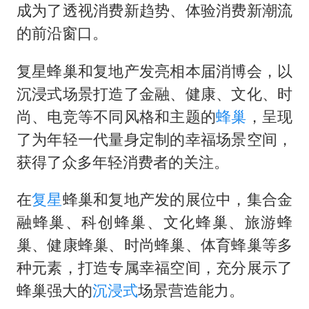
2025年小学教师减少13.19万
成为了透视消费新趋势、体验消费新潮流
王艺迪无缘横滨赛决赛
的前沿窗口。
泰国：高度重视中国游客旅游体验
复星蜂巢和复地产发亮相本届消博会，以
于东来直播和胖东来核心团队开会
沉浸式场景打造了金融、健康、文化、时
上海大部迎大暴雨
尚、电竞等不同风格和主题的
蜂巢
，呈现
《龙餐馆》 冲奖
了为年轻一代量身定制的幸福场景空间，
蒯曼挺进WTT横滨冠军赛女单四强
获得了众多年轻消费者的关注。
构建更高水平的全民健身公共服务体系
在
复星
蜂巢和复地产发的展位中，集合金
融蜂巢、科创蜂巢、文化蜂巢、旅游蜂
巢、健康蜂巢、时尚蜂巢、体育蜂巢等多
种元素，打造专属幸福空间，充分展示了
蜂巢强大的
沉浸式
场景营造能力。