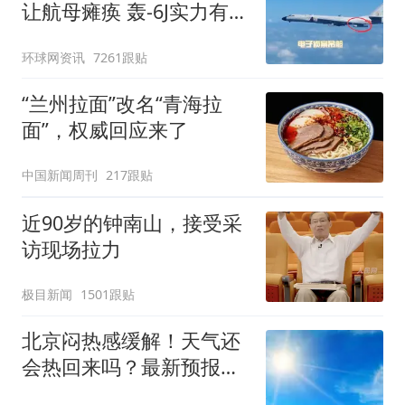
让航母瘫痪 轰-6J实力有多
强？
环球网资讯
7261跟贴
“兰州拉面”改名“青海拉
面”，权威回应来了
中国新闻周刊
217跟贴
近90岁的钟南山，接受采
访现场拉力
极目新闻
1501跟贴
北京闷热感缓解！天气还
会热回来吗？最新预报
——