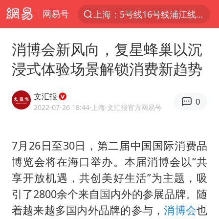
网易号
上海：5号线16号线浦江线全线停运
上半年我国经营主体结构持续优化
消博会新风向，复星蜂巢以沉
上海有出现龙卷潜势
浸式体验场景解锁消费新趋势
上海全域长途客运班次全部停运
今日15时起福州地铁高架区段停运
文汇报
0
白海豚逼近浙闽沿海
2022-07-26 18:44
·上海
·文汇报官方网易号
1枚就能让航母瘫痪 轰-6J实力有多强
7月26日至30日，第二届中国国际消费品
王艺迪2-4不敌张本美和止步4强
博览会将在海口举办。本届消博会以“共
国足U17与阿森纳决赛取消 并列冠军
享开放机遇，共创美好生活”为主题，吸
上门女婿出轨女邻居多年被判重婚罪
引了2800余个来自国内外的参展品牌。随
王传君 《披荆斩棘》
着越来越多国内外品牌的参与，
消博会
也