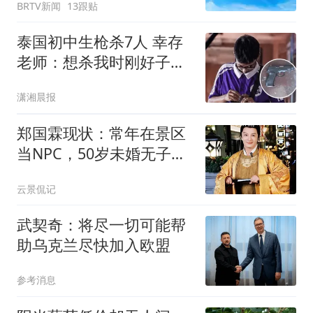
BRTV新闻
13跟贴
泰国初中生枪杀7人 幸存
老师：想杀我时刚好子弹
用完
潇湘晨报
郑国霖现状：常年在景区
当NPC，50岁未婚无子，
一月挣2万辛苦钱
云景侃记
武契奇：将尽一切可能帮
助乌克兰尽快加入欧盟
参考消息