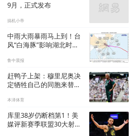
9月，正式发布
搞机小帝
中雨大雨暴雨马上到！台
风“白海豚”影响湖北时间
确定
鲁中晨报
赶鸭子上架：穆里尼奥决
定牺牲自己的同胞来替代
罗德里
本泽体育
库里38岁仍断档第1！美
媒评新赛季联盟30大射
手：谢泼德15克莱19