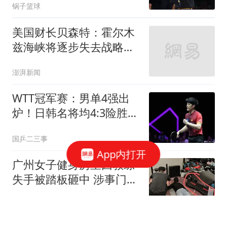
锅子篮球
美国财长贝森特：霍尔木
兹海峡将逐步失去战略重
要性
澎湃新闻
WTT冠军赛：男单4强出
炉！日韩名将均4:3险胜，
国乒连续2站0冠
国乒二三事
App内打开
广州女子健身房里因教练
失手被踏板砸中 涉事门店
回应
大风新闻