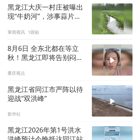
黑龙江大庆一村庄被曝出
现“牛奶河”，涉事蒜片厂
负责人已被控制，当地回
掌闻视讯
1跟贴
应
8月6日 全东北都在等立
秋！黑龙江即将告别闷热
迎来断崖式降温
重庆视点
黑龙江省同江市严阵以待
迎战“双洪峰”
新华社
黑龙江2026年第1号洪水
洪峰预计今晚抵达同江站