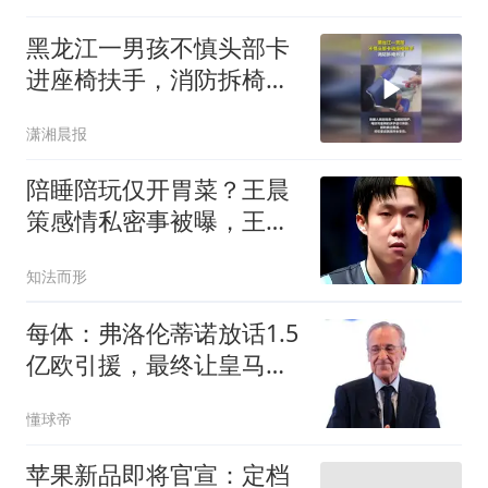
黑龙江一男孩不慎头部卡
进座椅扶手，消防拆椅救
援
潇湘晨报
陪睡陪玩仅开胃菜？王晨
策感情私密事被曝，王楚
钦惨遭牵连
知法而形
每体：弗洛伦蒂诺放话1.5
亿欧引援，最终让皇马付
出巨大代价
懂球帝
苹果新品即将官宣：定档