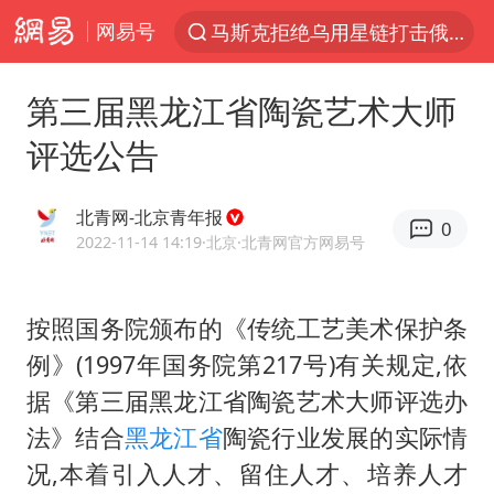
网易号
解锁各地夏日限定体验
金饰克价一夜涨回1300元
第三届黑龙江省陶瓷艺术大师
富婆带资进组给自己硬加60多场吻戏
评选公告
男童模仿奥特曼从高处跳下致骨折
名创优品一次性内裤 颜面尽失
北青网-北京青年报
0
黄金创今年来最大单周涨幅
2022-11-14 14:19
·北京
·北青网官方网易号
“六爷”挂一颗出场
按照国务院颁布的《传统工艺美术保护条
白海豚将正面袭击贯穿浙江
例》(1997年国务院第217号)有关规定,依
视频丨中国东方电气集团原党组副书记、董事宋致远被查
据《第三届黑龙江省陶瓷艺术大师评选办
梁家辉：到内地拍戏不是北上是回归
法》结合
黑龙江省
陶瓷行业发展的实际情
牛津大学一纸声明甩不了锅
况,本着引入人才、留住人才、培养人才