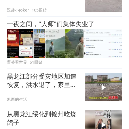
逗趣小Joker
105跟贴
一夜之间，"大师"们集体失业了
曹莽看世界
61跟贴
黑龙江部分受灾地区加速
恢复，洪水退了，家里菜
地和路都在抢修
凯西的生活
从黑龙江绥化到锦州吃烧
鸽子