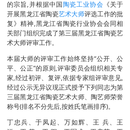
包文婧：二胎很难一碗水端平
的宗旨,并根据中国
陶瓷工业协会
《关于
香港宏福苑火灾或由烟头引起
开展黑龙江省陶瓷
艺术大师
评选工作的批
浙江台州《告全体市民书》
复》精神,黑龙江省陶瓷行业协会会同相
关部门组织完成了第三届黑龙江省陶瓷艺
女主硬加吻戏短剧已下架
术大师评审工作。
郑丽文：台湾从来没有“独立”过
网传《披荆斩棘2026》名单
本届大师的评审工作始终坚持“公开、公
人民的健康、体质、幸福一脉相承
平、公正”的原则,评审委员会组织相关专
家,经过初评、复评,依据专家组评审意见,
经过公示无异议现正式授予下列同志为第
三届黑龙江省陶瓷艺术大师、陶艺师荣誉
称号(排名不分先后,按姓氏笔画排序)。
丁忠兵、于凤起、万如辉、王 兵、王