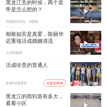
黑龙江丢的时候，两个皇
帝是怎么想的？
刘瑞国讲历史
18跟贴
相敬如宾是真爱，陈丽华
迟重瑞活成婚姻清流
人间闲散客
活成珍贵的普通人
00:02
故事FM寇爱哲
云音乐特供
黑龙江的雨到底有多大，
看看小区