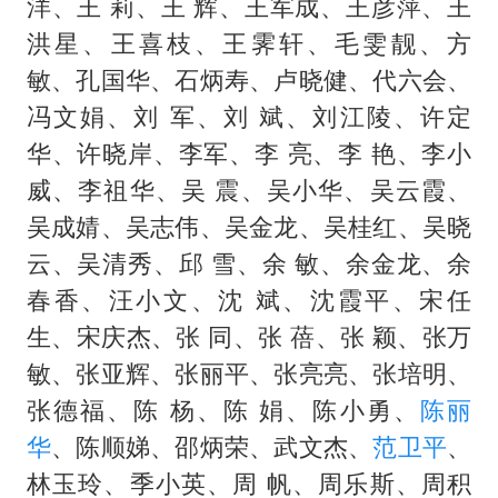
洋、王 莉、王 辉、王军成、王彦萍、王
洪星、王喜枝、王霁轩、毛雯靓、方
敏、孔国华、石炳寿、卢晓健、代六会、
冯文娟、刘 军、刘 斌、刘江陵、许定
华、许晓岸、李军、李 亮、李 艳、李小
威、李祖华、吴 震、吴小华、吴云霞、
吴成婧、吴志伟、吴金龙、吴桂红、吴晓
云、吴清秀、邱 雪、余 敏、余金龙、余
春香、汪小文、沈 斌、沈霞平、宋任
生、宋庆杰、张 同、张 蓓、张 颖、张万
敏、张亚辉、张丽平、张亮亮、张培明、
张德福、陈 杨、陈 娟、陈小勇、
陈丽
华
、陈顺娣、邵炳荣、武文杰、
范卫平
、
林玉玲、季小英、周 帆、周乐斯、周积