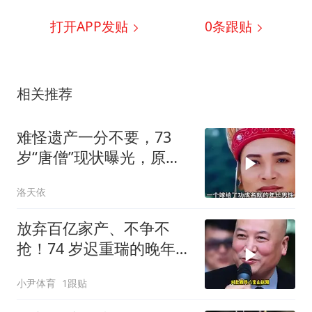
打开APP发贴
0
条跟贴
相关推荐
难怪遗产一分不要，73
岁“唐僧”现状曝光，原来
他与翁帆是同路人
洛天依
放弃百亿家产、不争不
抢！74 岁迟重瑞的晚年，
才是真正的人间清醒
小尹体育
1跟贴