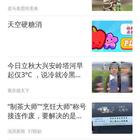
老马泰思特美食
天空硬糖消
今日立秋大兴安岭塔河早
起仅3°C ，说冷就冷黑龙
江全国最尊重立秋的省份
重庆观天下
“制茶大师”“烹饪大师”称号
接连作废，要解决的是什
么问题
澎湃新闻
57跟贴