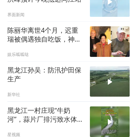
界面新闻
陈丽华离世4个月，迟重
瑞被偶遇独自吃饭，神态
松弛状态好到像在逆生长
娱乐呱呱哒
黑龙江孙吴：防汛护田保
生产
新华社
黑龙江一村庄现“牛奶
河”，蒜片厂排污致水体乳
白，负责人被控制
星视频