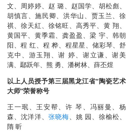
文、周婷婷、赵 璐、赵国学、胡松彪、
胡慎言、施民卿、洪华山、贾玉兰、徐
祺、徐天紅、徐铭旺、高秀平、黄 翔、
黄国平、黄季霜、龚盈盈、梁 宇、韩朝
阳、程 红、程 桦、程星星、储彩琴、舒
克中、游玉翔、谢 婷、谢立谦、谢美
满、鄢跃年、熊 勇、潘树林、薛丕煜
以上人员授予第三届黑龙江省“陶瓷艺术
大师”荣誉称号
王一珉、王安帮、许 琴、冯丽曼、杨
森、沈洋洋、
张晓梅
、姚 园、徐榆松、
隋 昕