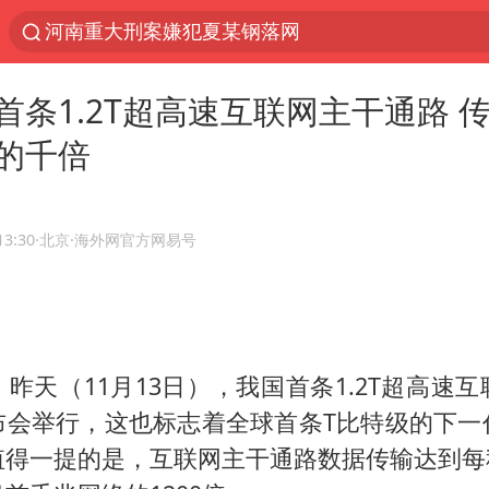
光影经济撬动暑期消费新蓝海
浙江上海等地有大雨或暴雨
首条1.2T超高速互联网主干通路 
新疆优化调整景区内自驾服务费
的千倍
黄金牛市回来了吗
央视新主播李秋莹孙亚鹏亮相
情侣平潭拍日出坠崖1死1伤
13:30
·北京
·海外网官方网易号
倪萍赵雅芝同框亮相红毯
台当局重金为“台独”织“皇帝新衣”
白海豚将正面袭击贯穿浙江
昨天（11月13日），我国首条1.2T超高速
《欢迎来龙餐馆》口碑
布会举行，这也标志着全球首条T比特级的下一
微信又有新功能，你可以“撤回”你的撤回了！
得一提的是，互联网主干通路数据传输达到每秒