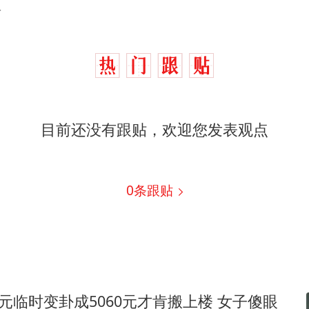
.
目前还没有跟贴，欢迎您发表观点
0
条跟贴
0元临时变卦成5060元才肯搬上楼 女子傻眼