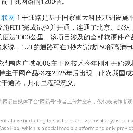
前千兆网络的1200倍。
几元成本的AI广告导致千万市值蒸发
酒店回应车内过夜被收150元
互联网
主干通路是基于国家重大科技基础设施平
杭州全市有序停课
施FITI”完成试验并开通，连通了北京、武
商场现钱学森巨幅海报 负责人回应
长度达3000公里，该项目涉及的全部软硬件产
来说，1.2T的通路可在1秒内完成150部高清
“不怕六爷挂得多 就怕六爷挂一颗”
全民健身事业高质量发展
球范围内广域400G主干网技术今年刚刚开始规
乐享全民健身 共筑健康中国
特主干网产品将在2025年后出现，此次我国成功
主干通路，具有里程碑意义。
为网易自媒体平台“网易号”作者上传并发布，仅代表该作者
ent above (including the pictures and videos if any) is upl
Ease Hao, which is a social media platform and only provid