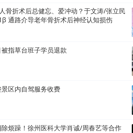
老人骨折术后总健忘、爱冲动？于文涛/张立民
IL-1β 通路介导老年骨折术后神经认知损伤
目被指草台班子学员退款
整景区内自驾服务收费
消除烦躁！徐州医科大学肖诚/周春艺等合作