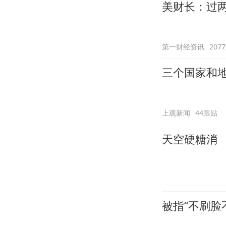
美财长：过两
第一财经资讯
207
三个国家和地
上观新闻
44跟贴
天空硬糖消
被指“不刷脸