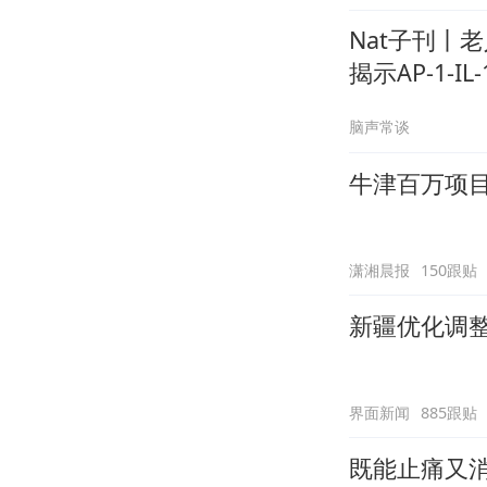
Nat子刊丨
揭示AP-1-
脑声常谈
牛津百万项
潇湘晨报
150跟贴
新疆优化调
界面新闻
885跟贴
既能止痛又