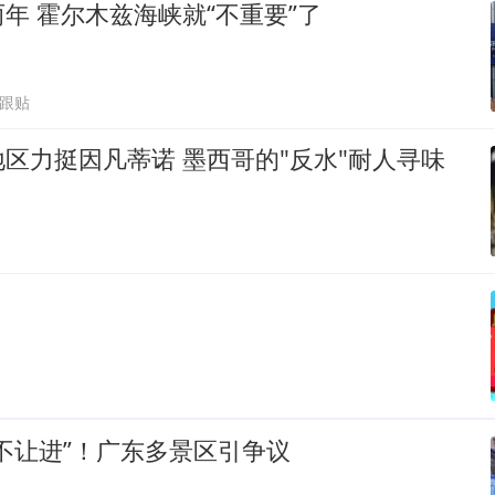
年 霍尔木兹海峡就“不重要”了
7跟贴
区力挺因凡蒂诺 墨西哥的"反水"耐人寻味
不让进”！广东多景区引争议