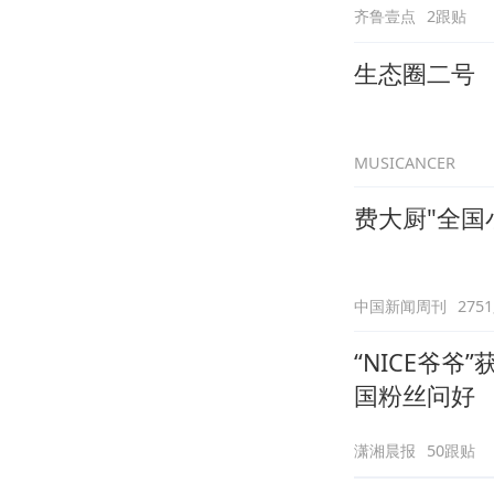
齐鲁壹点
2跟贴
生态圈二号
MUSICANCER
费大厨"全国
中国新闻周刊
275
“NICE爷
国粉丝问好
潇湘晨报
50跟贴