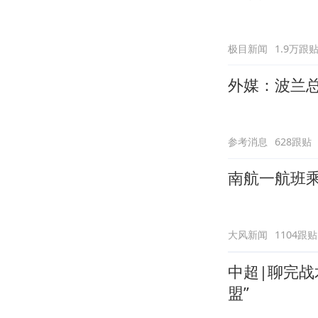
极目新闻
1.9万跟
外媒：波兰
参考消息
628跟贴
南航一航班
大风新闻
1104跟贴
中超|聊完战
盟”