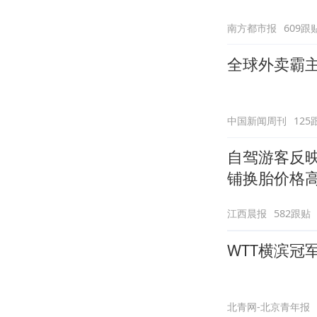
南方都市报
609跟
全球外卖霸
中国新闻周刊
125
自驾游客反
铺换胎价格
江西晨报
582跟贴
WTT横滨冠
北青网-北京青年报