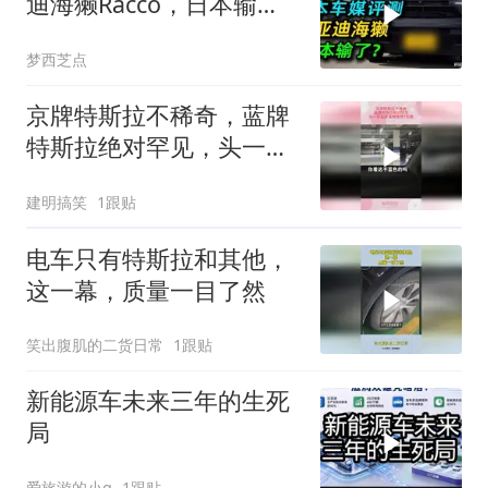
迪海獭Racco，日本输
了？
梦西芝点
京牌特斯拉不稀奇，蓝牌
特斯拉绝对罕见，头一茬
韭菜落地竟然7位数
建明搞笑
1跟贴
电车只有特斯拉和其他，
这一幕，质量一目了然
笑出腹肌的二货日常
1跟贴
新能源车未来三年的生死
局
爱旅游的小g
1跟贴