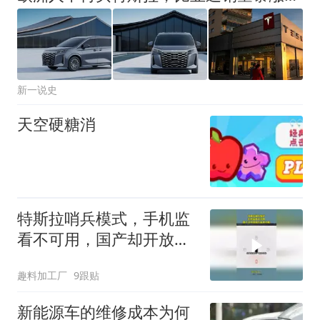
新一说史
天空硬糖消
特斯拉哨兵模式，手机监
看不可用，国产却开放哨
兵监看功能
趣料加工厂
9跟贴
新能源车的维修成本为何