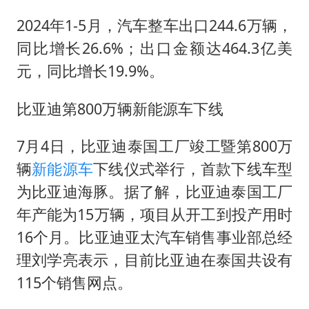
2024年1-5月，汽车整车出口244.6万辆，
同比增长26.6%；出口金额达464.3亿美
元，同比增长19.9%。
比亚迪第800万辆新能源车下线
7月4日，比亚迪泰国工厂竣工暨第800万
辆
新能源车
下线仪式举行，首款下线车型
为比亚迪海豚。据了解，比亚迪泰国工厂
年产能为15万辆，项目从开工到投产用时
16个月。比亚迪亚太汽车销售事业部总经
理刘学亮表示，目前比亚迪在泰国共设有
115个销售网点。