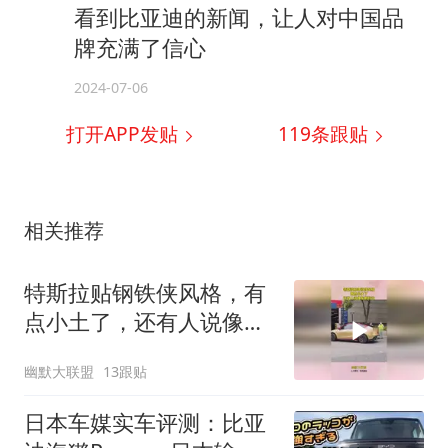
看到比亚迪的新闻，让人对中国品
牌充满了信心
2024-07-06
打开APP发贴
119
条跟贴
相关推荐
特斯拉贴钢铁侠风格，有
点小土了，还有人说像东
鹏特饮
幽默大联盟
13跟贴
日本车媒实车评测：比亚