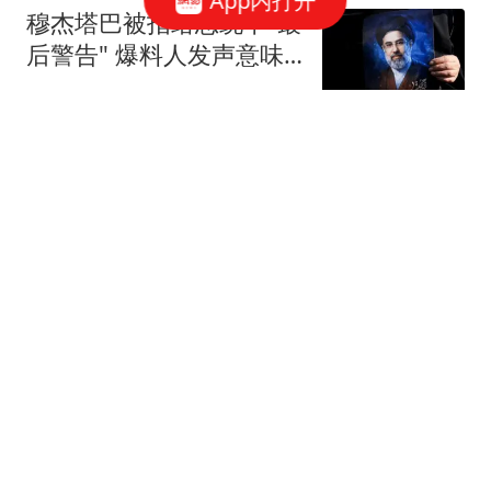
App内打开
穆杰塔巴被指给总统下"最
后警告" 爆料人发声意味
深长
中国新闻周刊
4名中国人在太子集团一
园区被围殴 致1死3重伤
扬子晚报
婚外胚胎案涉事医院员工
哽咽:事件对医院造成较大
冲击
大风新闻
媒体:新西兰外长想"组
团"攻击中国导弹试射 结