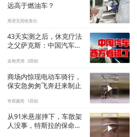
远高于燃油车？
离谱见闻收集社
43天实测之后，休克疗法
之父萨克斯：中国汽车，
西方都看错了
金梅煮酒
2跟贴
商场内惊现电动车骑行，
保安急匆匆飞奔赶来制止
奇观趣闻
1跟贴
从91米悬崖摔下，车散架
人没事，特斯拉的保命密
码藏在底盘里