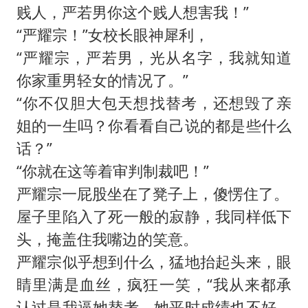
贱人，严若男你这个贱人想害我！”
“严耀宗！”女校长眼神犀利，
“严耀宗，严若男，光从名字，我就知道
你家重男轻女的情况了。”
“你不仅胆大包天想找替考，还想毁了亲
姐的一生吗？你看看自己说的都是些什么
话？”
“你就在这等着审判制裁吧！”
严耀宗一屁股坐在了凳子上，傻愣住了。
屋子里陷入了死一般的寂静，我同样低下
头，掩盖住我嘴边的笑意。
严耀宗似乎想到什么，猛地抬起头来，眼
睛里满是血丝，疯狂一笑，“我从来都承
认过是我逼她替考，她平时成绩也不好。