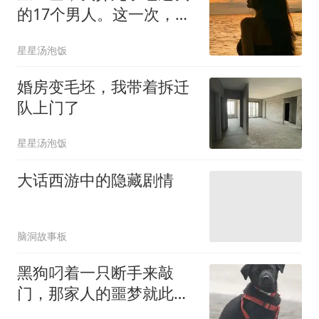
的17个男人。这一次，他
们要活着
星星汤泡饭
婚房变毛坯，我带着拆迁
队上门了
星星汤泡饭
大话西游中的隐藏剧情
脑洞故事板
黑狗叼着一只断手来敲
门，那家人的噩梦就此开
始