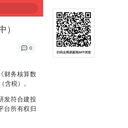
中）
0
扫码去网易新闻APP浏览
布《财务核算数
元（含税）。
研发符合建投
平台所有权归