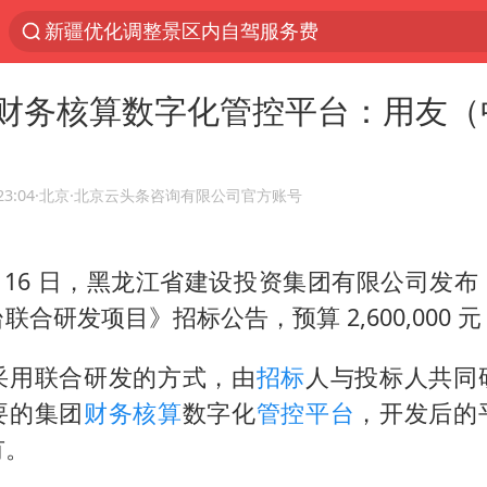
新疆优化调整景区内自驾服务费
浙江上海等地有大雨或暴雨
万、财务核算数字化管控平台：用友（
黄金牛市回来了吗
沙巴土签协议 中东变天了吗
情侣平潭拍日出坠崖1死1伤
23:04
·北京
·北京云头条咨询有限公司官方账号
上四休三，但降薪1000元，你接受吗？
 1 月 16 日，黑龙江省建设投资集团有限公司发
西湖突现狂风暴雨 游客瞬间被浇透
联合研发项目》招标公告，预算 2,600,000 
台当局重金为“台独”织“皇帝新衣”
白海豚将正面袭击贯穿浙江
采用联合研发的方式，由
招标
人与投标人共同
《欢迎来龙餐馆》口碑
要的集团
财务核算
数字化
管控平台
，开发后的
有。
微信又有新功能，你可以“撤回”你的撤回了！