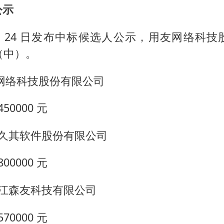
几元成本的AI广告导致千万市值蒸发
公示
茅台部分直营店飞天茅台提价
 1 月 24 日发布中标候选人公示，用友网络科
酒店回应车内过夜被收150元
元（中）。
杭州全市有序停课
商场现钱学森巨幅海报 负责人回应
网络科技股份有限公司
乐享全民健身 共筑健康中国
0000 元
京久其软件股份有限公司
0000 元
龙江森友科技有限公司
0000 元