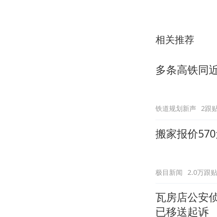
相关推荐
多条高铁同
铁道规划新声
2跟
搬家报价57
极目新闻
2.0万跟
瓦房店公安侦
已移送起诉