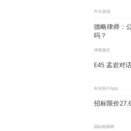
半岛晨报
德略律师：
吗？
律视微言
E45 孟岩
有知有行App
招标限价27
国际船舶网