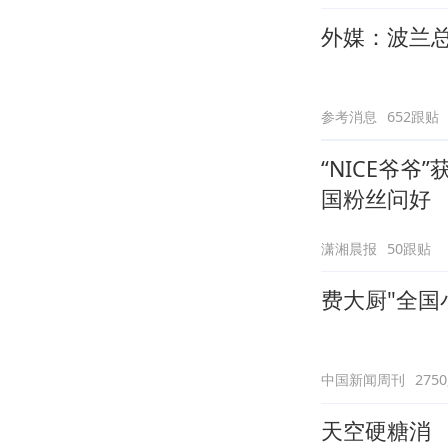
外媒：波兰
参考消息
652跟贴
“NICE爷
国粉丝问好
潇湘晨报
50跟贴
费大厨"全国
中国新闻周刊
275
天空硬糖消