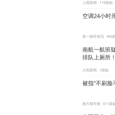
上观新闻
116跟贴
空调24小时
第一财经资讯
960
南航一航班
排队上厕所！
应：并非每
大风新闻
1跟贴
被指“不刷脸
南方都市报
611跟