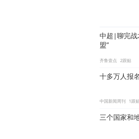
中超|聊完战
盟”
齐鲁壹点
2跟贴
十多万人报
中国新闻周刊
1跟
三个国家和地