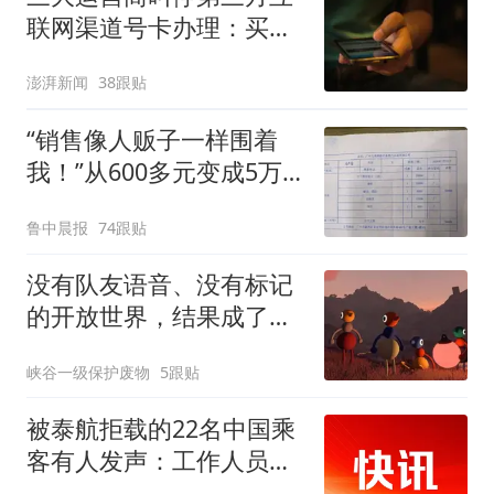
联网渠道号卡办理：买的
卡还能用吗？资费会涨
澎湃新闻
38跟贴
吗？
“销售像人贩子一样围着
我！”从600多元变成5万
元，57岁保洁阿姨做医美
鲁中晨报
74跟贴
后眼睛肿到流泪、视物模
糊
没有队友语音、没有标记
的开放世界，结果成了我
最想用来吓朋友的游戏
峡谷一级保护废物
5跟贴
被泰航拒载的22名中国乘
客有人发声：工作人员承
诺免费改签，最后却自费