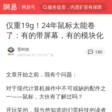
网易号
服务提质，内需扩容有保障
李亚鹏向地铁吐血女孩捐99999元
仅重19g！24年鼠标太能卷
美股收盘：道指再创历史新高
了：有的带屏幕，有的模块化
41岁女子为鼓励女儿考上985研究生
人贩子“梅姨”真名谢家梅
雷科技
180
“老头乐”悬挂“蒙H好几个8”上路
2025-02-02 13:13
·广东
河南：领导干部要带头休假
文章开始之前，我有个问题：
被一条街帮助的“煎饼叔叔”去世
香港乐坛著名填词人黎彼得去世
对于现代计算机操作中不可或缺的配件之
男子出狱前8天被改判死缓
一——鼠标，大伙有了解过吗？
13岁少年白天写作业晚上夜市炒粉
开玩笑的，我当然知道咱们雷科技的读者