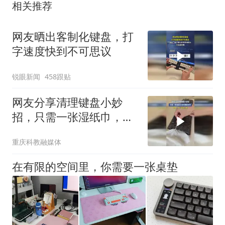
相关推荐
网友晒出客制化键盘，打
字速度快到不可思议
锐眼新闻
458跟贴
网友分享清理键盘小妙
招，只需一张湿纸巾，还
可搭配文件，网友：我一
重庆科教融媒体
直这么整
在有限的空间里，你需要一张桌垫