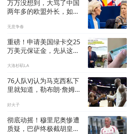
万万没想到，大骂了中国
两年多的欧盟外长，如今
居然也要访华了
无意争春
重磅！申请美国绿卡交25
万美元保证金，先从这个
国家开始
大洛杉矶LA
76人队VJ认为马克西私下
里就知道，勒布朗·詹姆斯
将加盟76人队
好火子
彻底动摇！穆里尼奥惨遭
质疑，巴萨终极截胡皇马