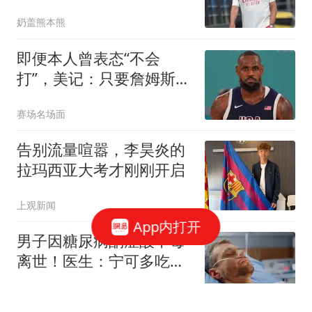
头号目标
奶盖熊本熊
即便本人曾表态“不会
打”，美记：只要詹姆斯想
打，美国男篮就会给他留
赛场名场面
位置
告别流量喧嚣，李昊炎的
拉玛西亚大考才刚刚开启
上观新闻
App内打开
男子因糖尿病酮症酸中毒
离世！医生：宁可多吃水
果，也别干这6事
鬼菜生活