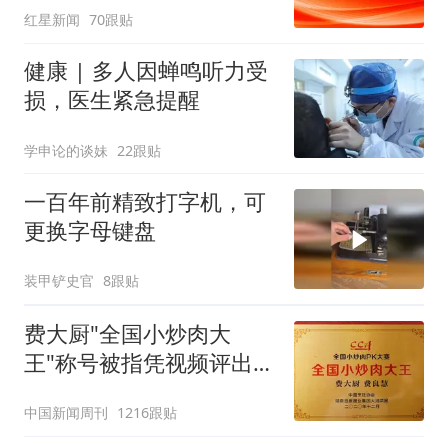
红星新闻
70跟贴
买机票回国
健康 | 多人因蝉鸣听力受
损，医生紧急提醒
学申论的谈妹
22跟贴
一百年前精致打字机，可
更换字母键盘
装甲铲史官
8跟贴
费大厨"全国小炒肉大
王"称号被指凭视频评出
官方回应
中国新闻周刊
1216跟贴