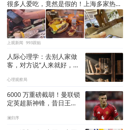
很多人爱吃，竟然是假的！上海多家热门餐饮店被曝光，网友热议
上观新闻
993跟贴
人际心理学：去别人家做
客，对方说“人来就好，还
带什么东西”，高情商的人
心理观察局
会这么回
6000 万重磅截胡！曼联锁
定英超新神锋，昔日王牌
位置彻底不保
澜归序