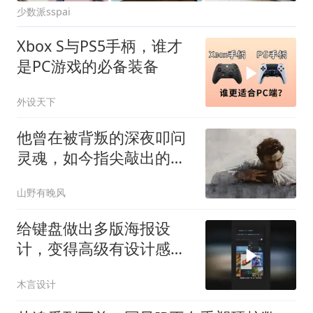
少数派sspai
Xbox S与PS5手柄，谁才
是PC游戏的必备装备
外设天下
他曾在被背叛的深夜叩问
灵魂，如今指尖敲出的每
个字都是重铸的脊梁
山野有晚风
给键盘做出多版海报设
计，变得高级有设计感，
超详细设计改图思路分
木言设计
享！