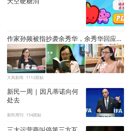
天空硬糖消
假”短途度假模式
作家孙频被指抄袭余秀华，余秀华回应：看到了，给老子等着
大风新闻
1112跟贴
新民一周 | 因凡蒂诺向何
处去
新民周刊
154跟贴
三大运营商叫停第三方互