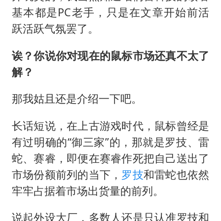
中方公布5项对美反制措施
基本都是PC老手，只是在文章开始前活
外交部回应日本将中国列为最大挑战
跃活跃气氛罢了。
被妻子举报丈夫与情人一审获刑1年
诶？你说你对现在的鼠标市场还真不太了
“中国游”持续带火“中国购”
解？
你常吃的兰州拉面要改名了
张家界中心汽车站候车厅漏水如瀑布
那我姑且还是介绍一下吧。
坚持党全面领导和党中央集中统一领导
长话短说，在上古游戏时代，鼠标曾经是
有过明确的“御三家”的，那就是罗技、雷
蛇、赛睿，即便在赛睿作死把自己送出了
市场份额前列的当下，
罗技
和雷蛇也依然
牢牢占据着市场出货量的前列。
说起外设大厂，多数人还是只认准罗技和