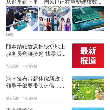
从追番到下单，国风IP正在重塑硬核数码消费
36氪
顾客结账故意把钱扔地上
服务员弯腰捡起 找零后照
原样扔回去 老板称：服务
闪电新闻
1.6万跟贴
员是我儿子 他没做错 奖
励100元
河南发布带薪休假新政：
领导干部要带头休假，推
动全员应休尽休、休满休
极目新闻
1.4万跟贴
足；鼓励3-7天弹性长假，
构建“周五半天+周末+年