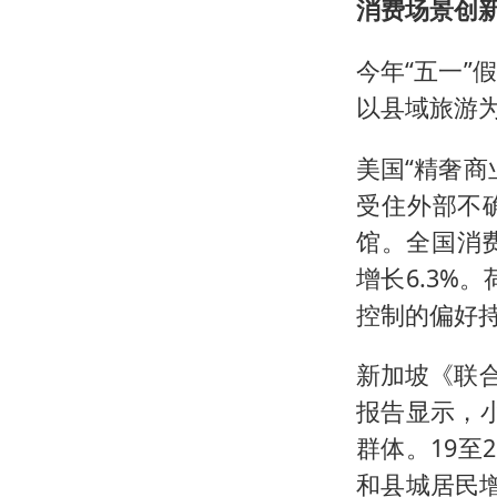
消费场景创
今年“五一
以县域旅游
美国“精奢
受住外部不
馆。全国消
增长6.3%
控制的偏好
新加坡《联
报告显示，小
群体。19至
和县城居民