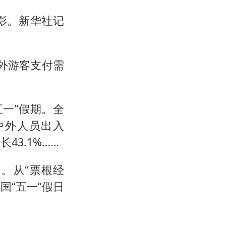
影。新华社记
外游客支付需
五一”假期。全
次中外人员出入
43.1%……
口。从“票根经
国“五一”假日