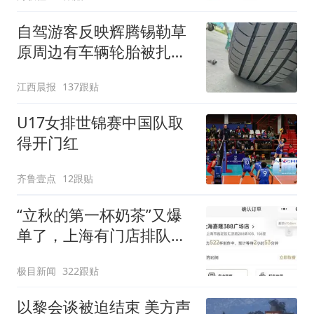
自驾游客反映辉腾锡勒草
原周边有车辆轮胎被扎，
修理店铺换胎价格高达千
江西晨报
137跟贴
元，官方发布情况通报
U17女排世锦赛中国队取
得开门红
齐鲁壹点
12跟贴
“立秋的第一杯奶茶”又爆
单了，上海有门店排队超
500杯，店员：今天奶茶
极目新闻
322跟贴
店都很忙，要等2个多小
时
以黎会谈被迫结束 美方声