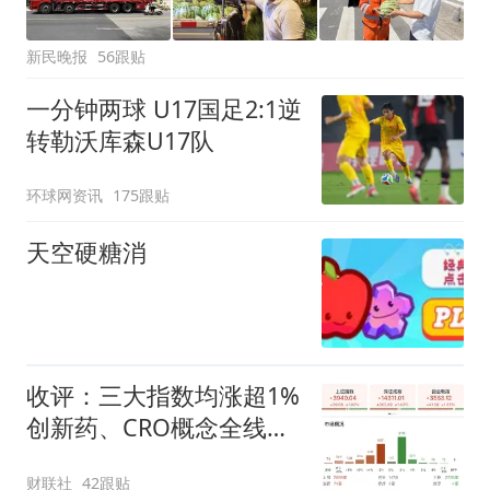
新民晚报
56跟贴
一分钟两球 U17国足2:1逆
转勒沃库森U17队
环球网资讯
175跟贴
天空硬糖消
收评：三大指数均涨超1%
创新药、CRO概念全线走
强
财联社
42跟贴