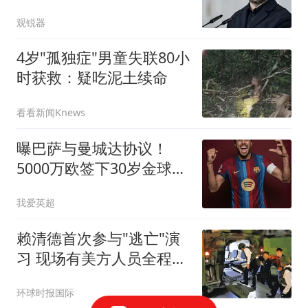
内乌或将投降
观锐器
4岁"孤独症"男童失联80小
时获救：疑吃泥土续命
看看新闻Knews
曝巴萨与曼城达协议！
5000万欧签下30岁金球先
生，计划5天后到队
我爱英超
赖清德首次参与"逃亡"演
习 现场有美方人员全程观
察
环球时报国际