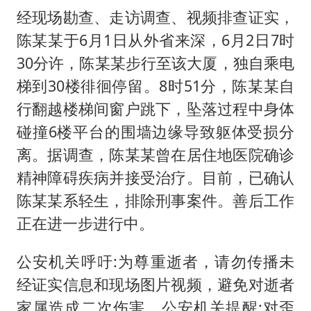
胡彦斌获《歌手2026》歌王
经现场勘查、走访调查、视频排查证实，
U17国足三连胜晋级明日之星半决赛
陈某某于6月1日从外省来深，6月2日7时
美股存储板块集体大跌
30分许，陈某某步行至该大厦，独自乘电
东航：国内客票提前14天免费退改
梯到30楼徘徊停留。8时51分，陈某某自
名创优品回应女子吐槽内裤质量差
行翻越楼梯间窗户跳下，坠落过程中身体
碰撞6楼平台的围墙边缘导致躯体受损分
日本试射“战斧”导弹，国防部回应
离。据调查，陈某某曾在居住地医院确诊
夯实基础开新局
精神障碍疾病并接受治疗。目前，已确认
陈某某系轻生，排除刑事案件。善后工作
正在进一步进行中。
公安机关呼吁:为尊重逝者，请勿传播未
经证实信息和现场图片视频，避免对逝者
家属造成二次伤害。公安机关提醒:对歪