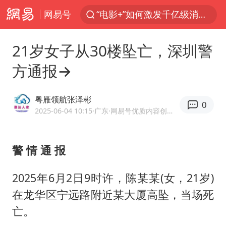
网易号
“电影+”如何激发千亿级消费新活力？
全球首个长时储能一体化产业园量产
21岁女子从30楼坠亡，深圳警
台风白海豚已进入24小时警戒线
方通报→
秋天的第一杯奶茶怎么选
上海：台风白海豚或将带来龙卷风
粤雁领航张泽彬
0
四川宜宾高县4.9级地震致1死
2025-06-04 10:15
·广东
·网易号优质内容创作者
中国女篮70-67险胜尼日利亚女篮
警 情 通 报
中巨芯：上半年归母净利润1405.77万元
38岁演员求职万岁山NPC成功
2025年6月2日9时许，陈某某(女，21岁)
胜宏科技：股票交易异常波动
在龙华区宁远路附近某大厦高坠，当场死
国乒男单横滨冠军赛全军覆没
亡。