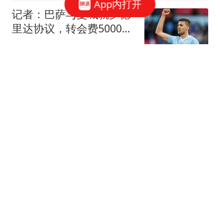
App内打开
记者：巴萨与曼城就罗德
里达协议，转会费5000万
欧
懂球帝
大非农数据炸了
贩财局
看完U17国足3‑1点杀河
床！不得不承认5个事
实，决赛再战阿森纳！
田先生篮球
女技师脱光男顾客衣服坐