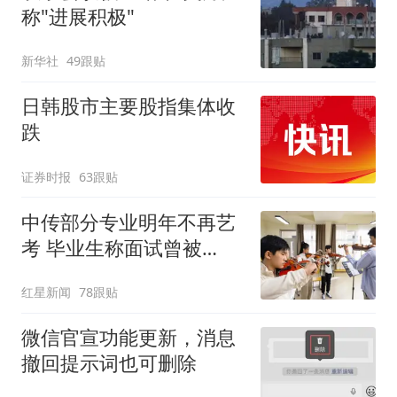
称"进展积极"
新华社
49跟贴
日韩股市主要股指集体收
跌
证券时报
63跟贴
中传部分专业明年不再艺
考 毕业生称面试曾被
问“如何策划晚会” 专家：
红星新闻
78跟贴
遏制“艺考捷径化”
微信官宣功能更新，消息
撤回提示词也可删除