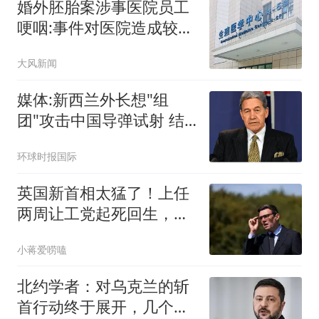
婚外胚胎案涉事医院员工
哽咽:事件对医院造成较大
冲击
大风新闻
媒体:新西兰外长想"组
团"攻击中国导弹试射 结
果被打脸
环球时报国际
英国新首相太猛了！上任
两周让工党起死回生，英
国人被惊到了
小蒋爱唠嗑
北约学者：对乌克兰的斩
首行动终于展开，几个月