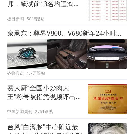
师，笔试前13名均遭淘
汰？教育局：已叫停招
极目新闻
5818跟贴
聘，成立调查组全面核查
余承东：尊界V800、V680新车24小时大定突破3500台
齐鲁壹点
1.7万跟贴
费大厨"全国小炒肉大
王"称号被指凭视频评出
官方回应
中国新闻周刊
2751跟贴
台风"白海豚"中心附近最